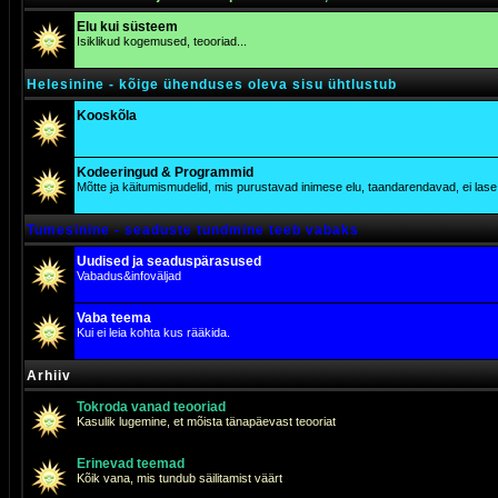
Elu kui süsteem
Isiklikud kogemused, teooriad...
Helesinine - kõige ühenduses oleva sisu ühtlustub
Kooskõla
Kodeeringud & Programmid
Mõtte ja käitumismudelid, mis purustavad inimese elu, taandarendavad, ei lase j
Tumesinine - seaduste tundmine teeb vabaks
Uudised ja seaduspärasused
Vabadus&infoväljad
Vaba teema
Kui ei leia kohta kus rääkida.
Arhiiv
Tokroda vanad teooriad
Kasulik lugemine, et mõista tänapäevast teooriat
Erinevad teemad
Kõik vana, mis tundub säilitamist väärt