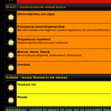
Oran¾ - teadvustamine annab kaitse
Eneseväljendus, uus algus
Kirjutajad ja muud kõrgemad jõud
Siia võib kirjutada oma nägemusi suurtest tegelastest, kes juhivad inimkonda, p
Teispoolsuse maailmad.
Maailma tajumine läbi erinevate reaalsuste.
Minevik, Olevik, Tulevik.
Iidsed kultuurid,religioonid. Hetkeolukord. Ennustused.
Unenäod
Kollane - tasuta lõunaid ei ole olemas
Tasakaal, toit
Maagia
Heleroheline - elujõud on täpselt nii suur, kui on vastandite haa