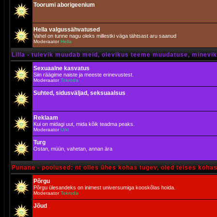
Toorumi aborigeenium
Hella valgussähvatused
Vahel on tunne nagu oleks millestki väga tähtsast aru saanud
Moderaator
Hella
Lilla - tulevik muudab meid, olevikus teeme muudatuse, minevik 
Sexuaalne kasvatus
Siin räägime naiste ja meeste erinevustest.
Moderaator
Tokroda
Suhted, sidusväljad, seksuaalsus
Reklaam
Kui on midagi uut, mida kõik teadma peaks.
Moderaator
Urki
Turg
Ostan, müün, vahetan, annan ära
Punane - poolused: nt olles ühes kohas tugev, oled teises koha
Põrgu
Põrgu ülesandeks on inimest universumiga kooskõlas hoida.
Moderaator
Tokroda
Jõud