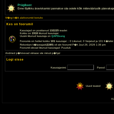
Prügikast
Enne lõplikku äraviskamist pannakse siia ootele kõik mitteväärtuslik päevakaj
M�rgi k�ik alafoorumid loetuks
Kes on foorumil
Kasutajad on postitanud
132225
teadet
Kokku on
1918
liitunud kasutajat
Uusim liitunud kasutaja on
QAPDeang
Foorumis on hetkel kokku
101
kasutajat :: 0 Liitunud, 0 Varjatud ja 101 K�lalis
Rekordarv k�lastajaid(
2285
) oli siin foorumil P�h Juul 26, 2026 1:36 pm
Foorumil olevad liitunud kasutajad: Puudub
Andmed p�hinevad viimase viie minuti p�hjal
Logi sisse
Kasutajanimi:
Parool:
Uued teated
© 