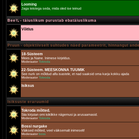
Looming
Jaga teistega seda, mida oled ise teinud
Bee¾ - täiuslikum purustab ebatäiuslikuma
Võitlus
Pruun - objektiivselt suhtudes näed parameetrit, hinnangut and
18-Süsteem
Mees ja Naine. Inimese kirjeldus.
Moderaator
Tokroda
22-Süsteem. MEESKONNA TUUMIK
See nurk on mõldud alfa isastele, et nad saaksid oma karja kokku ajada
Moderaator
Tokroda
Isiksus
Isiksuste eraruumid
Tokroda mõtted.
Siia kirjutan omi isiklikke nägemusi ja arusaamasid.
Moderaator
Tokroda
Bossi nurgake
Väiksed mõtted, veel väiksemalt inimeselt!
Moderaator
boss