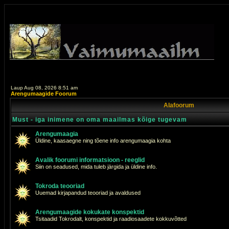
Laup Aug 08, 2026 8:51 am
Arengumaagide Foorum
Alafoorum
Must - iga inimene on oma maailmas kõige tugevam
Arengumaagia
Üldine, kaasaegne ning tõene info arengumaagia kohta
Avalik foorumi informatsioon - reeglid
Siin on seadused, mida tuleb järgida ja üldine info.
Tokroda teooriad
Uuemad kirjapandud teooriad ja avaldused
Arengumaagide kokukate konspektid
Tsitaadid Tokrodalt, konspektid ja raadiosaadete kokkuvõtted