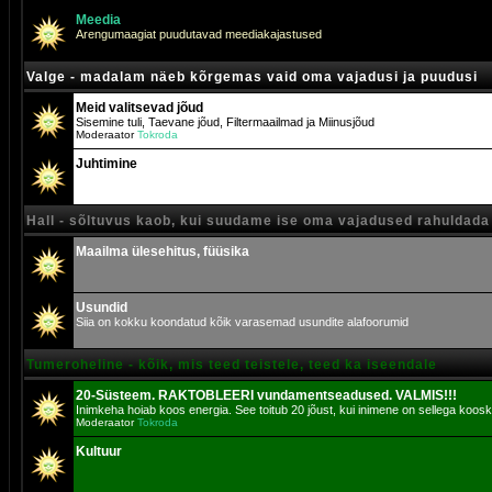
Meedia
Arengumaagiat puudutavad meediakajastused
Valge - madalam näeb kõrgemas vaid oma vajadusi ja puudusi
Meid valitsevad jõud
Sisemine tuli, Taevane jõud, Filtermaailmad ja Miinusjõud
Moderaator
Tokroda
Juhtimine
Hall - sõltuvus kaob, kui suudame ise oma vajadused rahuldada
Maailma ülesehitus, füüsika
Usundid
Siia on kokku koondatud kõik varasemad usundite alafoorumid
Tumeroheline - kõik, mis teed teistele, teed ka iseendale
20-Süsteem. RAKTOBLEERI vundamentseadused. VALMIS!!!
Inimkeha hoiab koos energia. See toitub 20 jõust, kui inimene on sellega koosk
Moderaator
Tokroda
Kultuur