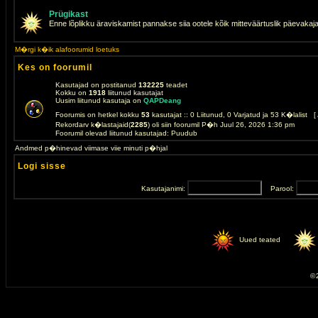
Prügikast
Enne lõplikku äraviskamist pannakse siia ootele kõik mitteväärtuslik päevakaj
M�rgi k�ik alafoorumid loetuks
Kes on foorumil
Kasutajad on postitanud
132225
teadet
Kokku on
1918
liitunud kasutajat
Uusim liitunud kasutaja on
QAPDeang
Foorumis on hetkel kokku
53
kasutajat :: 0 Liitunud, 0 Varjatud ja 53 K�lalist [
Rekordarv k�lastajaid(
2285
) oli siin foorumil P�h Juul 26, 2026 1:36 pm
Foorumil olevad liitunud kasutajad: Puudub
Andmed p�hinevad viimase viie minuti p�hjal
Logi sisse
Kasutajanimi:
Parool:
Uued teated
© 