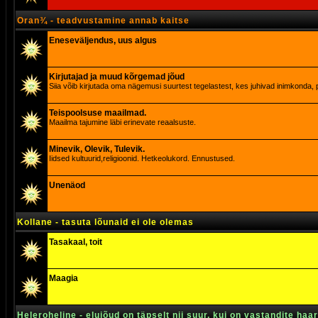
Oran¾ - teadvustamine annab kaitse
Eneseväljendus, uus algus
Kirjutajad ja muud kõrgemad jõud
Siia võib kirjutada oma nägemusi suurtest tegelastest, kes juhivad inimkonda, p
Teispoolsuse maailmad.
Maailma tajumine läbi erinevate reaalsuste.
Minevik, Olevik, Tulevik.
Iidsed kultuurid,religioonid. Hetkeolukord. Ennustused.
Unenäod
Kollane - tasuta lõunaid ei ole olemas
Tasakaal, toit
Maagia
Heleroheline - elujõud on täpselt nii suur, kui on vastandite haa