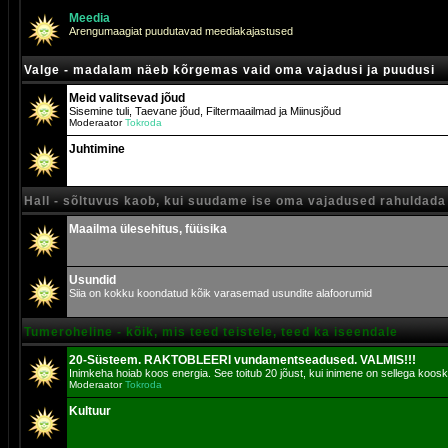
Meedia
Arengumaagiat puudutavad meediakajastused
Valge - madalam näeb kõrgemas vaid oma vajadusi ja puudusi
Meid valitsevad jõud
Sisemine tuli, Taevane jõud, Filtermaailmad ja Miinusjõud
Moderaator
Tokroda
Juhtimine
Hall - sõltuvus kaob, kui suudame ise oma vajadused rahuldada
Maailma ülesehitus, füüsika
Usundid
Siia on kokku koondatud kõik varasemad usundite alafoorumid
Tumeroheline - kõik, mis teed teistele, teed ka iseendale
20-Süsteem. RAKTOBLEERI vundamentseadused. VALMIS!!!
Inimkeha hoiab koos energia. See toitub 20 jõust, kui inimene on sellega koosk
Moderaator
Tokroda
Kultuur