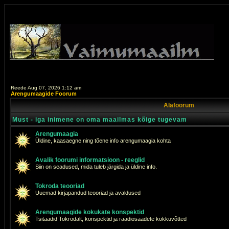
Reede Aug 07, 2026 1:12 am
Arengumaagide Foorum
Alafoorum
Must - iga inimene on oma maailmas kõige tugevam
Arengumaagia
Üldine, kaasaegne ning tõene info arengumaagia kohta
Avalik foorumi informatsioon - reeglid
Siin on seadused, mida tuleb järgida ja üldine info.
Tokroda teooriad
Uuemad kirjapandud teooriad ja avaldused
Arengumaagide kokukate konspektid
Tsitaadid Tokrodalt, konspektid ja raadiosaadete kokkuvõtted