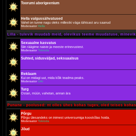
Toorumi aborigeenium
Hella valgussähvatused
Vahel on tunne nagu oleks millestki väga tähtsast aru saanud
Moderaator
Hella
Lilla - tulevik muudab meid, olevikus teeme muudatuse, minevik 
Sexuaalne kasvatus
Siin räägime naiste ja meeste erinevustest.
Moderaator
Tokroda
Suhted, sidusväljad, seksuaalsus
Reklaam
Kui on midagi uut, mida kõik teadma peaks.
Moderaator
Urki
Turg
Ostan, müün, vahetan, annan ära
Punane - poolused: nt olles ühes kohas tugev, oled teises koha
Põrgu
Põrgu ülesandeks on inimest universumiga kooskõlas hoida.
Moderaator
Tokroda
Jõud