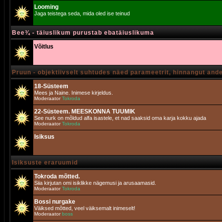
Looming
Jaga teistega seda, mida oled ise teinud
Bee¾ - täiuslikum purustab ebatäiuslikuma
Võitlus
Pruun - objektiivselt suhtudes näed parameetrit, hinnangut and
18-Süsteem
Mees ja Naine. Inimese kirjeldus.
Moderaator
Tokroda
22-Süsteem. MEESKONNA TUUMIK
See nurk on mõldud alfa isastele, et nad saaksid oma karja kokku ajada
Moderaator
Tokroda
Isiksus
Isiksuste eraruumid
Tokroda mõtted.
Siia kirjutan omi isiklikke nägemusi ja arusaamasid.
Moderaator
Tokroda
Bossi nurgake
Väiksed mõtted, veel väiksemalt inimeselt!
Moderaator
boss