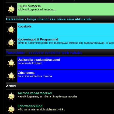
Elu kui süsteem
Isiklikud kogemused, teooriad...
Helesinine - kõige ühenduses oleva sisu ühtlustub
Kooskõla
Kodeeringud & Programmid
Mõtte ja käitumismudelid, mis purustavad inimese elu, taandarendavad, ei lase j
Tumesinine - seaduste tundmine teeb vabaks
Uudised ja seaduspärasused
Vabadus&infoväljad
Vaba teema
Kui ei leia kohta kus rääkida.
Arhiiv
Tokroda vanad teooriad
Kasulik lugemine, et mõista tänapäevast teooriat
Erinevad teemad
Kõik vana, mis tundub säilitamist väärt