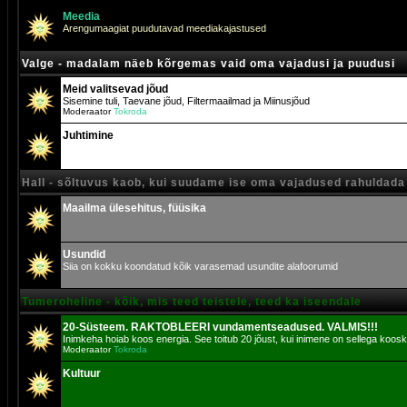
Meedia
Arengumaagiat puudutavad meediakajastused
Valge - madalam näeb kõrgemas vaid oma vajadusi ja puudusi
Meid valitsevad jõud
Sisemine tuli, Taevane jõud, Filtermaailmad ja Miinusjõud
Moderaator
Tokroda
Juhtimine
Hall - sõltuvus kaob, kui suudame ise oma vajadused rahuldada
Maailma ülesehitus, füüsika
Usundid
Siia on kokku koondatud kõik varasemad usundite alafoorumid
Tumeroheline - kõik, mis teed teistele, teed ka iseendale
20-Süsteem. RAKTOBLEERI vundamentseadused. VALMIS!!!
Inimkeha hoiab koos energia. See toitub 20 jõust, kui inimene on sellega koosk
Moderaator
Tokroda
Kultuur