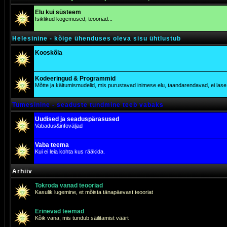
Elu kui süsteem
Isiklikud kogemused, teooriad...
Helesinine - kõige ühenduses oleva sisu ühtlustub
Kooskõla
Kodeeringud & Programmid
Mõtte ja käitumismudelid, mis purustavad inimese elu, taandarendavad, ei lase j
Tumesinine - seaduste tundmine teeb vabaks
Uudised ja seaduspärasused
Vabadus&infoväljad
Vaba teema
Kui ei leia kohta kus rääkida.
Arhiiv
Tokroda vanad teooriad
Kasulik lugemine, et mõista tänapäevast teooriat
Erinevad teemad
Kõik vana, mis tundub säilitamist väärt