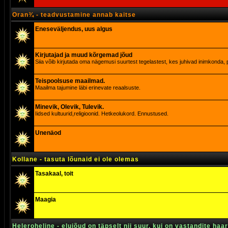
Oran¾ - teadvustamine annab kaitse
Eneseväljendus, uus algus
Kirjutajad ja muud kõrgemad jõud
Siia võib kirjutada oma nägemusi suurtest tegelastest, kes juhivad inimkonda, p
Teispoolsuse maailmad.
Maailma tajumine läbi erinevate reaalsuste.
Minevik, Olevik, Tulevik.
Iidsed kultuurid,religioonid. Hetkeolukord. Ennustused.
Unenäod
Kollane - tasuta lõunaid ei ole olemas
Tasakaal, toit
Maagia
Heleroheline - elujõud on täpselt nii suur, kui on vastandite haa