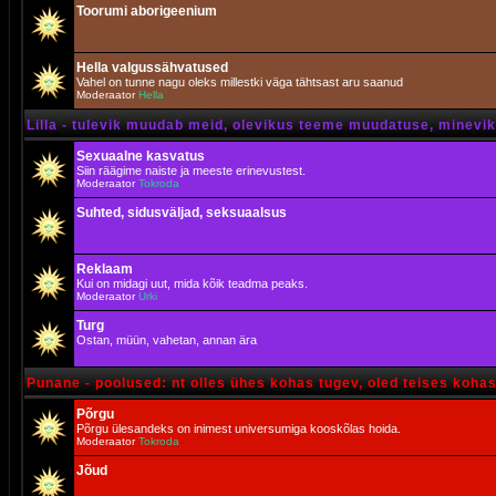
Toorumi aborigeenium
Hella valgussähvatused
Vahel on tunne nagu oleks millestki väga tähtsast aru saanud
Moderaator
Hella
Lilla - tulevik muudab meid, olevikus teeme muudatuse, minevik 
Sexuaalne kasvatus
Siin räägime naiste ja meeste erinevustest.
Moderaator
Tokroda
Suhted, sidusväljad, seksuaalsus
Reklaam
Kui on midagi uut, mida kõik teadma peaks.
Moderaator
Urki
Turg
Ostan, müün, vahetan, annan ära
Punane - poolused: nt olles ühes kohas tugev, oled teises koha
Põrgu
Põrgu ülesandeks on inimest universumiga kooskõlas hoida.
Moderaator
Tokroda
Jõud