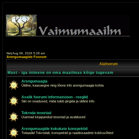
Nelj Aug 06, 2026 5:28 am
Arengumaagide Foorum
Alafoorum
Must - iga inimene on oma maailmas kõige tugevam
Arengumaagia
Üldine, kaasaegne ning tõene info arengumaagia kohta
Avalik foorumi informatsioon - reeglid
Siin on seadused, mida tuleb järgida ja üldine info.
Tokroda teooriad
Uuemad kirjapandud teooriad ja avaldused
Arengumaagide kokukate konspektid
Tsitaadid Tokrodalt, konspektid ja raadiosaadete kokkuvõtted