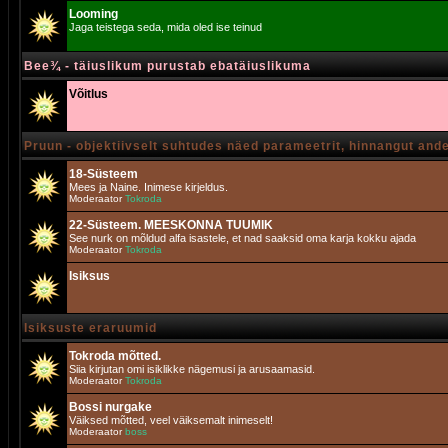
Looming
Jaga teistega seda, mida oled ise teinud
Bee¾ - täiuslikum purustab ebatäiuslikuma
Võitlus
Pruun - objektiivselt suhtudes näed parameetrit, hinnangut and
18-Süsteem
Mees ja Naine. Inimese kirjeldus.
Moderaator
Tokroda
22-Süsteem. MEESKONNA TUUMIK
See nurk on mõldud alfa isastele, et nad saaksid oma karja kokku ajada
Moderaator
Tokroda
Isiksus
Isiksuste eraruumid
Tokroda mõtted.
Siia kirjutan omi isiklikke nägemusi ja arusaamasid.
Moderaator
Tokroda
Bossi nurgake
Väiksed mõtted, veel väiksemalt inimeselt!
Moderaator
boss