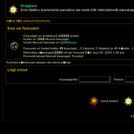
Prügikast
Enne lõplikku äraviskamist pannakse siia ootele kõik mitteväärtuslik päevakaj
M�rgi k�ik alafoorumid loetuks
Kes on foorumil
Kasutajad on postitanud
132225
teadet
Kokku on
1918
liitunud kasutajat
Uusim liitunud kasutaja on
QAPDeang
Foorumis on hetkel kokku
49
kasutajat :: 0 Liitunud, 0 Varjatud ja 49 K�lalist [
Rekordarv k�lastajaid(
2285
) oli siin foorumil P�h Juul 26, 2026 1:36 pm
Foorumil olevad liitunud kasutajad: Puudub
Andmed p�hinevad viimase viie minuti p�hjal
Logi sisse
Kasutajanimi:
Parool:
Uued teated
© 