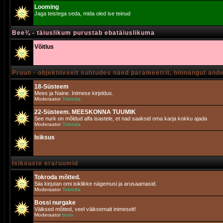
Looming
Jaga teistega seda, mida oled ise teinud
Bee¾ - täiuslikum purustab ebatäiuslikuma
Võitlus
Pruun - objektiivselt suhtudes näed parameetrit, hinnangut and
18-Süsteem
Mees ja Naine. Inimese kirjeldus.
Moderaator
Tokroda
22-Süsteem. MEESKONNA TUUMIK
See nurk on mõldud alfa isastele, et nad saaksid oma karja kokku ajada
Moderaator
Tokroda
Isiksus
Isiksuste eraruumid
Tokroda mõtted.
Siia kirjutan omi isiklikke nägemusi ja arusaamasid.
Moderaator
Tokroda
Bossi nurgake
Väiksed mõtted, veel väiksemalt inimeselt!
Moderaator
boss