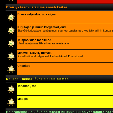
Oran¾ - teadvustamine annab kaitse
Eneseväljendus, uus algus
Kirjutajad ja muud kõrgemad jõud
Siia võib kirjutada oma nägemusi suurtest tegelastest, kes juhivad inimkonda, p
Teispoolsuse maailmad.
Maailma tajumine läbi erinevate reaalsuste.
Minevik, Olevik, Tulevik.
Iidsed kultuurid,religioonid. Hetkeolukord. Ennustused.
Unenäod
Kollane - tasuta lõunaid ei ole olemas
Tasakaal, toit
Maagia
Heleroheline - elujõud on täpselt nii suur, kui on vastandite haa