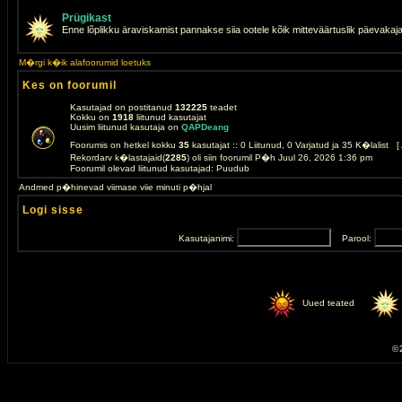
Prügikast
Enne lõplikku äraviskamist pannakse siia ootele kõik mitteväärtuslik päevakaj
M�rgi k�ik alafoorumid loetuks
Kes on foorumil
Kasutajad on postitanud
132225
teadet
Kokku on
1918
liitunud kasutajat
Uusim liitunud kasutaja on
QAPDeang
Foorumis on hetkel kokku
35
kasutajat :: 0 Liitunud, 0 Varjatud ja 35 K�lalist [
Rekordarv k�lastajaid(
2285
) oli siin foorumil P�h Juul 26, 2026 1:36 pm
Foorumil olevad liitunud kasutajad: Puudub
Andmed p�hinevad viimase viie minuti p�hjal
Logi sisse
Kasutajanimi:
Parool:
Uued teated
© 