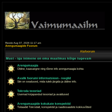
Reede Aug 07, 2026 11:17 am
Arengumaagide Foorum
Alafoorum
Must - iga inimene on oma maailmas kõige tugevam
Arengumaagia
Üldine, kaasaegne ning tõene info arengumaagia kohta
Avalik foorumi informatsioon - reeglid
Siin on seadused, mida tuleb järgida ja üldine info.
Tokroda teooriad
Uuemad kirjapandud teooriad ja avaldused
Arengumaagide kokukate konspektid
Tsitaadid Tokrodalt, konspektid ja raadiosaadete kokkuvõtted