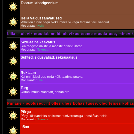
Toorumi aborigeenium
Hella valgussähvatused
Vahel on tunne nagu oleks millestki väga tähtsast aru saanud
Moderaator
Hella
Lilla - tulevik muudab meid, olevikus teeme muudatuse, minevik 
Sexuaalne kasvatus
Siin räägime naiste ja meeste erinevustest.
Moderaator
Tokroda
Suhted, sidusväljad, seksuaalsus
Reklaam
Kui on midagi uut, mida kõik teadma peaks.
Moderaator
Urki
Turg
Ostan, müün, vahetan, annan ära
Punane - poolused: nt olles ühes kohas tugev, oled teises koha
Põrgu
Põrgu ülesandeks on inimest universumiga kooskõlas hoida.
Moderaator
Tokroda
Jõud