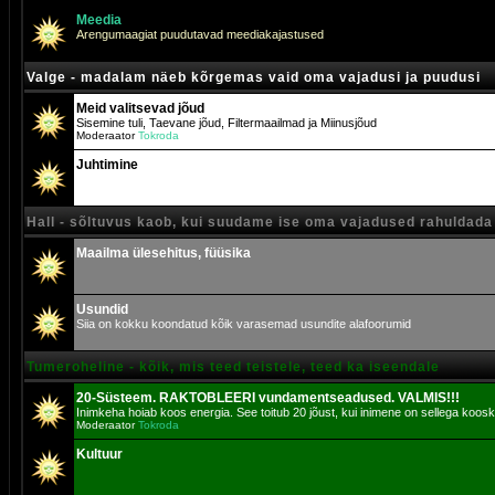
Meedia
Arengumaagiat puudutavad meediakajastused
Valge - madalam näeb kõrgemas vaid oma vajadusi ja puudusi
Meid valitsevad jõud
Sisemine tuli, Taevane jõud, Filtermaailmad ja Miinusjõud
Moderaator
Tokroda
Juhtimine
Hall - sõltuvus kaob, kui suudame ise oma vajadused rahuldada
Maailma ülesehitus, füüsika
Usundid
Siia on kokku koondatud kõik varasemad usundite alafoorumid
Tumeroheline - kõik, mis teed teistele, teed ka iseendale
20-Süsteem. RAKTOBLEERI vundamentseadused. VALMIS!!!
Inimkeha hoiab koos energia. See toitub 20 jõust, kui inimene on sellega koosk
Moderaator
Tokroda
Kultuur