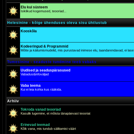
Elu kui süsteem
Isiklikud kogemused, teooriad...
Helesinine - kõige ühenduses oleva sisu ühtlustub
Kooskõla
Kodeeringud & Programmid
Mõtte ja käitumismudelid, mis purustavad inimese elu, taandarendavad, ei lase j
Tumesinine - seaduste tundmine teeb vabaks
Uudised ja seaduspärasused
Vabadus&infoväljad
Vaba teema
Kui ei leia kohta kus rääkida.
Arhiiv
Tokroda vanad teooriad
Kasulik lugemine, et mõista tänapäevast teooriat
Erinevad teemad
Kõik vana, mis tundub säilitamist väärt