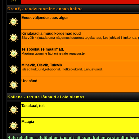
Oran¾ - teadvustamine annab kaitse
Eneseväljendus, uus algus
Kirjutajad ja muud kõrgemad jõud
Siia võib kirjutada oma nägemusi suurtest tegelastest, kes juhivad inimkonda, p
Teispoolsuse maailmad.
Maailma tajumine läbi erinevate reaalsuste.
Minevik, Olevik, Tulevik.
Iidsed kultuurid,religioonid. Hetkeolukord. Ennustused.
Unenäod
Kollane - tasuta lõunaid ei ole olemas
Tasakaal, toit
Maagia
Heleroheline - elujõud on täpselt nii suur, kui on vastandite haa