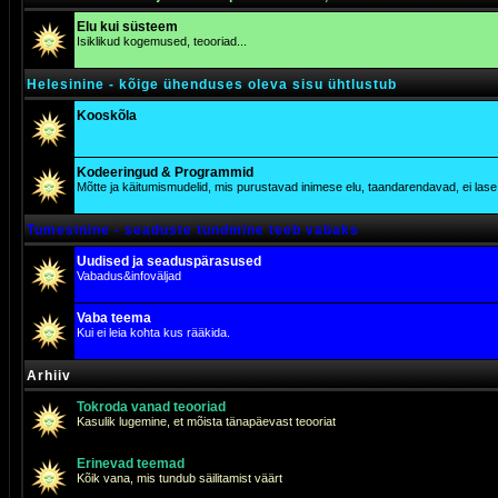
Elu kui süsteem
Isiklikud kogemused, teooriad...
Helesinine - kõige ühenduses oleva sisu ühtlustub
Kooskõla
Kodeeringud & Programmid
Mõtte ja käitumismudelid, mis purustavad inimese elu, taandarendavad, ei lase j
Tumesinine - seaduste tundmine teeb vabaks
Uudised ja seaduspärasused
Vabadus&infoväljad
Vaba teema
Kui ei leia kohta kus rääkida.
Arhiiv
Tokroda vanad teooriad
Kasulik lugemine, et mõista tänapäevast teooriat
Erinevad teemad
Kõik vana, mis tundub säilitamist väärt