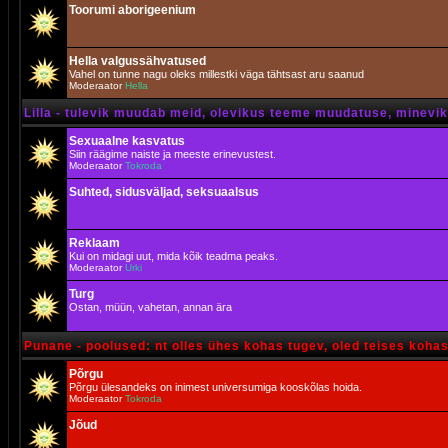
Toorumi aborigeenium
Hella valgussähvatused
Vahel on tunne nagu oleks millestki väga tähtsast aru saanud
Moderaator
Hella
Lilla - tulevik muudab meid, olevikus teeme muudatuse, minevik 
Sexuaalne kasvatus
Siin räägime naiste ja meeste erinevustest.
Moderaator
Tokroda
Suhted, sidusväljad, seksuaalsus
Reklaam
Kui on midagi uut, mida kõik teadma peaks.
Moderaator
Urki
Turg
Ostan, müün, vahetan, annan ära
Punane - poolused: nt olles ühes kohas tugev, oled teises koha
Põrgu
Põrgu ülesandeks on inimest universumiga kooskõlas hoida.
Moderaator
Tokroda
Jõud