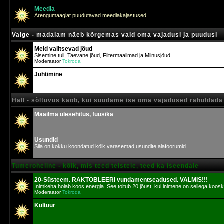
Meedia
Arengumaagiat puudutavad meediakajastused
Valge - madalam näeb kõrgemas vaid oma vajadusi ja puudusi
Meid valitsevad jõud
Sisemine tuli, Taevane jõud, Filtermaailmad ja Miinusjõud
Moderaator
Tokroda
Juhtimine
Hall - sõltuvus kaob, kui suudame ise oma vajadused rahuldada
Maailma ülesehitus, füüsika
Usundid
Siia on kokku koondatud kõik varasemad usundite alafoorumid
Tumeroheline - kõik, mis teed teistele, teed ka iseendale
20-Süsteem. RAKTOBLEERI vundamentseadused. VALMIS!!!
Inimkeha hoiab koos energia. See toitub 20 jõust, kui inimene on sellega koosk
Moderaator
Tokroda
Kultuur