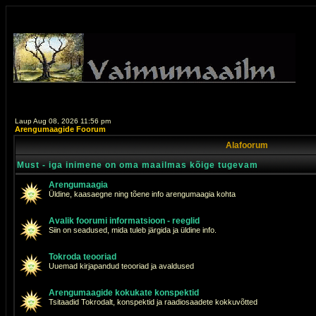
Laup Aug 08, 2026 11:56 pm
Arengumaagide Foorum
Alafoorum
Must - iga inimene on oma maailmas kõige tugevam
Arengumaagia
Üldine, kaasaegne ning tõene info arengumaagia kohta
Avalik foorumi informatsioon - reeglid
Siin on seadused, mida tuleb järgida ja üldine info.
Tokroda teooriad
Uuemad kirjapandud teooriad ja avaldused
Arengumaagide kokukate konspektid
Tsitaadid Tokrodalt, konspektid ja raadiosaadete kokkuvõtted