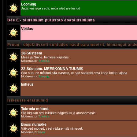
Looming
Jaga teistega seda, mida oled ise teinud
Bee¾ - täiuslikum purustab ebatäiuslikuma
Võitlus
Pruun - objektiivselt suhtudes näed parameetrit, hinnangut and
18-Süsteem
Mees ja Naine. Inimese kirjeldus.
Moderaator
Tokroda
22-Süsteem. MEESKONNA TUUMIK
See nurk on mõldud alfa isastele, et nad saaksid oma karja kokku ajada
Moderaator
Tokroda
Isiksus
Isiksuste eraruumid
Tokroda mõtted.
Siia kirjutan omi isiklikke nägemusi ja arusaamasid.
Moderaator
Tokroda
Bossi nurgake
Väiksed mõtted, veel väiksemalt inimeselt!
Moderaator
boss