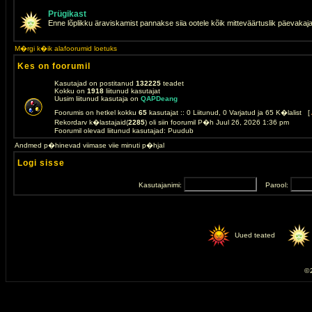
Prügikast
Enne lõplikku äraviskamist pannakse siia ootele kõik mitteväärtuslik päevakaj
M�rgi k�ik alafoorumid loetuks
Kes on foorumil
Kasutajad on postitanud
132225
teadet
Kokku on
1918
liitunud kasutajat
Uusim liitunud kasutaja on
QAPDeang
Foorumis on hetkel kokku
65
kasutajat :: 0 Liitunud, 0 Varjatud ja 65 K�lalist [
Rekordarv k�lastajaid(
2285
) oli siin foorumil P�h Juul 26, 2026 1:36 pm
Foorumil olevad liitunud kasutajad: Puudub
Andmed p�hinevad viimase viie minuti p�hjal
Logi sisse
Kasutajanimi:
Parool:
Uued teated
© 