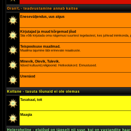
Oran¾ - teadvustamine annab kaitse
Eneseväljendus, uus algus
Kirjutajad ja muud kõrgemad jõud
Siia võib kirjutada oma nägemusi suurtest tegelastest, kes juhivad inimkonda, p
Teispoolsuse maailmad.
Maailma tajumine läbi erinevate reaalsuste.
Minevik, Olevik, Tulevik.
Iidsed kultuurid,religioonid. Hetkeolukord. Ennustused.
Unenäod
Kollane - tasuta lõunaid ei ole olemas
Tasakaal, toit
Maagia
Heleroheline - elujõud on täpselt nii suur, kui on vastandite haa