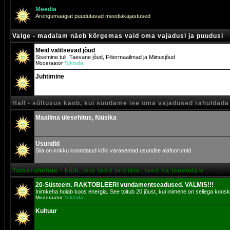
Meedia
Arengumaagiat puudutavad meediakajastused
Valge - madalam näeb kõrgemas vaid oma vajadusi ja puudusi
Meid valitsevad jõud
Sisemine tuli, Taevane jõud, Filtermaailmad ja Miinusjõud
Moderaator
Tokroda
Juhtimine
Hall - sõltuvus kaob, kui suudame ise oma vajadused rahuldada
Maailma ülesehitus, füüsika
Usundid
Siia on kokku koondatud kõik varasemad usundite alafoorumid
Tumeroheline - kõik, mis teed teistele, teed ka iseendale
20-Süsteem. RAKTOBLEERI vundamentseadused. VALMIS!!!
Inimkeha hoiab koos energia. See toitub 20 jõust, kui inimene on sellega koosk
Moderaator
Tokroda
Kultuur