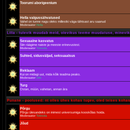
Toorumi aborigeenium
Hella valgussähvatused
Vahel on tunne nagu oleks millestki väga tähtsast aru saanud
Moderaator
Hella
Lilla - tulevik muudab meid, olevikus teeme muudatuse, minevik 
Sexuaalne kasvatus
Siin räägime naiste ja meeste erinevustest.
Moderaator
Tokroda
Suhted, sidusväljad, seksuaalsus
Reklaam
Kui on midagi uut, mida kõik teadma peaks.
Moderaator
Urki
Turg
Ostan, müün, vahetan, annan ära
Punane - poolused: nt olles ühes kohas tugev, oled teises koha
Põrgu
Põrgu ülesandeks on inimest universumiga kooskõlas hoida.
Moderaator
Tokroda
Jõud