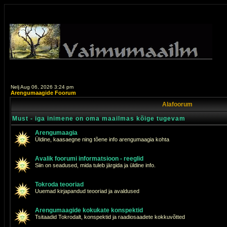
Nelj Aug 06, 2026 3:24 pm
Arengumaagide Foorum
Alafoorum
Must - iga inimene on oma maailmas kõige tugevam
Arengumaagia
Üldine, kaasaegne ning tõene info arengumaagia kohta
Avalik foorumi informatsioon - reeglid
Siin on seadused, mida tuleb järgida ja üldine info.
Tokroda teooriad
Uuemad kirjapandud teooriad ja avaldused
Arengumaagide kokukate konspektid
Tsitaadid Tokrodalt, konspektid ja raadiosaadete kokkuvõtted