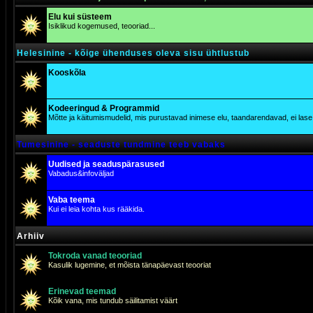
Elu kui süsteem
Isiklikud kogemused, teooriad...
Helesinine - kõige ühenduses oleva sisu ühtlustub
Kooskõla
Kodeeringud & Programmid
Mõtte ja käitumismudelid, mis purustavad inimese elu, taandarendavad, ei lase j
Tumesinine - seaduste tundmine teeb vabaks
Uudised ja seaduspärasused
Vabadus&infoväljad
Vaba teema
Kui ei leia kohta kus rääkida.
Arhiiv
Tokroda vanad teooriad
Kasulik lugemine, et mõista tänapäevast teooriat
Erinevad teemad
Kõik vana, mis tundub säilitamist väärt