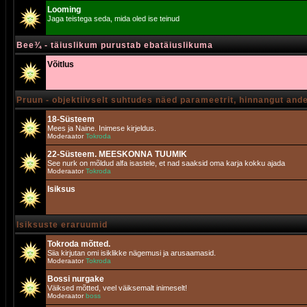
Looming
Jaga teistega seda, mida oled ise teinud
Bee¾ - täiuslikum purustab ebatäiuslikuma
Võitlus
Pruun - objektiivselt suhtudes näed parameetrit, hinnangut and
18-Süsteem
Mees ja Naine. Inimese kirjeldus.
Moderaator
Tokroda
22-Süsteem. MEESKONNA TUUMIK
See nurk on mõldud alfa isastele, et nad saaksid oma karja kokku ajada
Moderaator
Tokroda
Isiksus
Isiksuste eraruumid
Tokroda mõtted.
Siia kirjutan omi isiklikke nägemusi ja arusaamasid.
Moderaator
Tokroda
Bossi nurgake
Väiksed mõtted, veel väiksemalt inimeselt!
Moderaator
boss