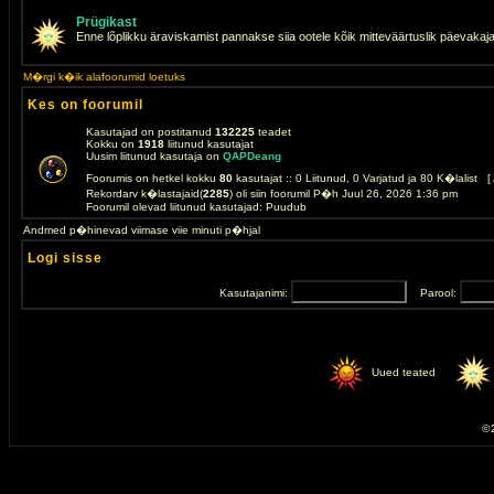
Prügikast
Enne lõplikku äraviskamist pannakse siia ootele kõik mitteväärtuslik päevakaj
M�rgi k�ik alafoorumid loetuks
Kes on foorumil
Kasutajad on postitanud
132225
teadet
Kokku on
1918
liitunud kasutajat
Uusim liitunud kasutaja on
QAPDeang
Foorumis on hetkel kokku
80
kasutajat :: 0 Liitunud, 0 Varjatud ja 80 K�lalist [
Rekordarv k�lastajaid(
2285
) oli siin foorumil P�h Juul 26, 2026 1:36 pm
Foorumil olevad liitunud kasutajad: Puudub
Andmed p�hinevad viimase viie minuti p�hjal
Logi sisse
Kasutajanimi:
Parool:
Uued teated
© 