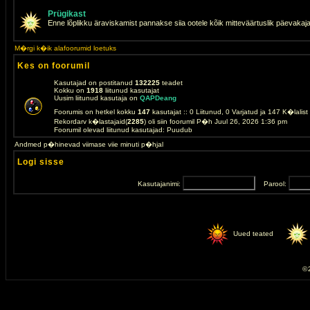
Prügikast
Enne lõplikku äraviskamist pannakse siia ootele kõik mitteväärtuslik päevakaj
M�rgi k�ik alafoorumid loetuks
Kes on foorumil
Kasutajad on postitanud
132225
teadet
Kokku on
1918
liitunud kasutajat
Uusim liitunud kasutaja on
QAPDeang
Foorumis on hetkel kokku
147
kasutajat :: 0 Liitunud, 0 Varjatud ja 147 K�lalis
Rekordarv k�lastajaid(
2285
) oli siin foorumil P�h Juul 26, 2026 1:36 pm
Foorumil olevad liitunud kasutajad: Puudub
Andmed p�hinevad viimase viie minuti p�hjal
Logi sisse
Kasutajanimi:
Parool:
Uued teated
© 