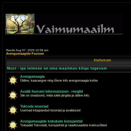
Reede Aug 07, 2026 10:59 am
Arengumaagide Foorum
Alafoorum
Must - iga inimene on oma maailmas kõige tugevam
Arengumaagia
Üldine, kaasaegne ning tõene info arengumaagia kohta
Avalik foorumi informatsioon - reeglid
Siin on seadused, mida tuleb järgida ja üldine info.
Tokroda teooriad
Uuemad kirjapandud teooriad ja avaldused
Arengumaagide kokukate konspektid
Tsitaadid Tokrodalt, konspektid ja raadiosaadete kokkuvõtted