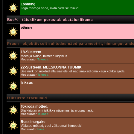
Looming
Jaga teistega seda, mida oled ise teinud
Bee¾ - täiuslikum purustab ebatäiuslikuma
Võitlus
Pruun - objektiivselt suhtudes näed parameetrit, hinnangut and
18-Süsteem
Mees ja Naine. Inimese kirjeldus.
Moderaator
Tokroda
22-Süsteem. MEESKONNA TUUMIK
See nurk on mõldud alfa isastele, et nad saaksid oma karja kokku ajada
Moderaator
Tokroda
Isiksus
Isiksuste eraruumid
Tokroda mõtted.
Siia kirjutan omi isiklikke nägemusi ja arusaamasid.
Moderaator
Tokroda
Bossi nurgake
Väiksed mõtted, veel väiksemalt inimeselt!
Moderaator
boss