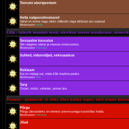
Toorumi aborigeenium
Hella valgussähvatused
Vahel on tunne nagu oleks millestki väga tähtsast aru saanud
Moderaator
Hella
Lilla - tulevik muudab meid, olevikus teeme muudatuse, minevik 
Sexuaalne kasvatus
Siin räägime naiste ja meeste erinevustest.
Moderaator
Tokroda
Suhted, sidusväljad, seksuaalsus
Reklaam
Kui on midagi uut, mida kõik teadma peaks.
Moderaator
Urki
Turg
Ostan, müün, vahetan, annan ära
Punane - poolused: nt olles ühes kohas tugev, oled teises koha
Põrgu
Põrgu ülesandeks on inimest universumiga kooskõlas hoida.
Moderaator
Tokroda
Jõud