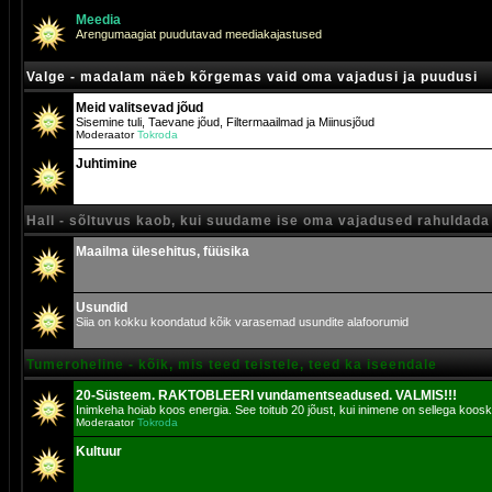
Meedia
Arengumaagiat puudutavad meediakajastused
Valge - madalam näeb kõrgemas vaid oma vajadusi ja puudusi
Meid valitsevad jõud
Sisemine tuli, Taevane jõud, Filtermaailmad ja Miinusjõud
Moderaator
Tokroda
Juhtimine
Hall - sõltuvus kaob, kui suudame ise oma vajadused rahuldada
Maailma ülesehitus, füüsika
Usundid
Siia on kokku koondatud kõik varasemad usundite alafoorumid
Tumeroheline - kõik, mis teed teistele, teed ka iseendale
20-Süsteem. RAKTOBLEERI vundamentseadused. VALMIS!!!
Inimkeha hoiab koos energia. See toitub 20 jõust, kui inimene on sellega koosk
Moderaator
Tokroda
Kultuur