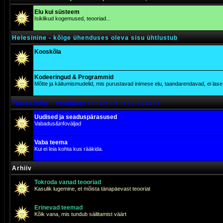
Elu kui süsteem
Isiklikud kogemused, teooriad...
Helesinine - kõige ühenduses oleva sisu ühtlustub
Kooskõla
Kodeeringud & Programmid
Mõtte ja käitumismudelid, mis purustavad inimese elu, taandarendavad, ei lase j
Tumesinine - seaduste tundmine teeb vabaks
Uudised ja seaduspärasused
Vabadus&infoväljad
Vaba teema
Kui ei leia kohta kus rääkida.
Arhiiv
Tokroda vanad teooriad
Kasulik lugemine, et mõista tänapäevast teooriat
Erinevad teemad
Kõik vana, mis tundub säilitamist väärt