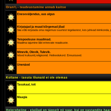
Oran¾ - teadvustamine annab kaitse
Eneseväljendus, uus algus
Kirjutajad ja muud kõrgemad jõud
Siia võib kirjutada oma nägemusi suurtest tegelastest, kes juhivad inimkonda, p
Teispoolsuse maailmad.
Maailma tajumine läbi erinevate reaalsuste.
Minevik, Olevik, Tulevik.
Iidsed kultuurid,religioonid. Hetkeolukord. Ennustused.
Unenäod
Kollane - tasuta lõunaid ei ole olemas
Tasakaal, toit
Maagia
Heleroheline - elujõud on täpselt nii suur, kui on vastandite haa