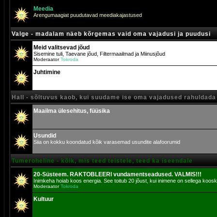
Meedia
Arengumaagiat puudutavad meediakajastused
Valge - madalam näeb kõrgemas vaid oma vajadusi ja puudusi
Meid valitsevad jõud
Sisemine tuli, Taevane jõud, Filtermaailmad ja Miinusjõud
Moderaator
Tokroda
Juhtimine
Hall - sõltuvus kaob, kui suudame ise oma vajadused rahuldada
Maailma ülesehitus, füüsika
Usundid
Siia on kokku koondatud kõik varasemad usundite alafoorumid
Tumeroheline - kõik, mis teed teistele, teed ka iseendale
20-Süsteem. RAKTOBLEERI vundamentseadused. VALMIS!!!
Inimkeha hoiab koos energia. See toitub 20 jõust, kui inimene on sellega koosk
Moderaator
Tokroda
Kultuur