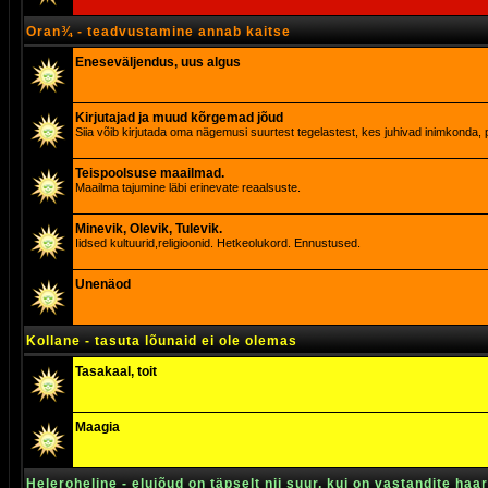
Oran¾ - teadvustamine annab kaitse
Eneseväljendus, uus algus
Kirjutajad ja muud kõrgemad jõud
Siia võib kirjutada oma nägemusi suurtest tegelastest, kes juhivad inimkonda, p
Teispoolsuse maailmad.
Maailma tajumine läbi erinevate reaalsuste.
Minevik, Olevik, Tulevik.
Iidsed kultuurid,religioonid. Hetkeolukord. Ennustused.
Unenäod
Kollane - tasuta lõunaid ei ole olemas
Tasakaal, toit
Maagia
Heleroheline - elujõud on täpselt nii suur, kui on vastandite haa