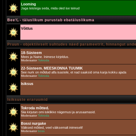
Looming
Jaga teistega seda, mida oled ise teinud
Bee¾ - täiuslikum purustab ebatäiuslikuma
Võitlus
Pruun - objektiivselt suhtudes näed parameetrit, hinnangut and
18-Süsteem
Mees ja Naine. Inimese kirjeldus.
Moderaator
Tokroda
22-Süsteem. MEESKONNA TUUMIK
See nurk on mõldud alfa isastele, et nad saaksid oma karja kokku ajada
Moderaator
Tokroda
Isiksus
Isiksuste eraruumid
Tokroda mõtted.
Siia kirjutan omi isiklikke nägemusi ja arusaamasid.
Moderaator
Tokroda
Bossi nurgake
Väiksed mõtted, veel väiksemalt inimeselt!
Moderaator
boss