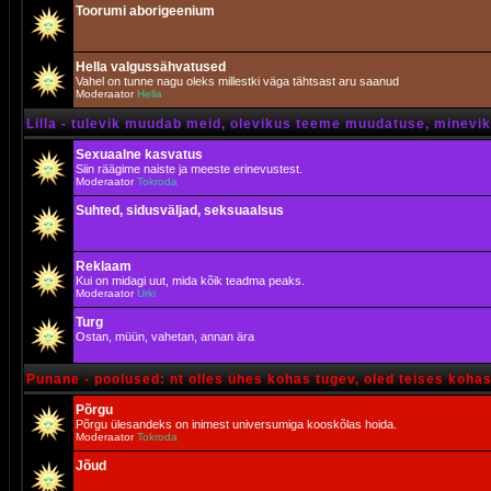
Toorumi aborigeenium
Hella valgussähvatused
Vahel on tunne nagu oleks millestki väga tähtsast aru saanud
Moderaator
Hella
Lilla - tulevik muudab meid, olevikus teeme muudatuse, minevik 
Sexuaalne kasvatus
Siin räägime naiste ja meeste erinevustest.
Moderaator
Tokroda
Suhted, sidusväljad, seksuaalsus
Reklaam
Kui on midagi uut, mida kõik teadma peaks.
Moderaator
Urki
Turg
Ostan, müün, vahetan, annan ära
Punane - poolused: nt olles ühes kohas tugev, oled teises koha
Põrgu
Põrgu ülesandeks on inimest universumiga kooskõlas hoida.
Moderaator
Tokroda
Jõud