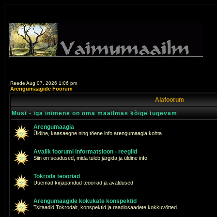
Reede Aug 07, 2026 1:06 pm
Arengumaagide Foorum
Alafoorum
Must - iga inimene on oma maailmas kõige tugevam
Arengumaagia
Üldine, kaasaegne ning tõene info arengumaagia kohta
Avalik foorumi informatsioon - reeglid
Siin on seadused, mida tuleb järgida ja üldine info.
Tokroda teooriad
Uuemad kirjapandud teooriad ja avaldused
Arengumaagide kokukate konspektid
Tsitaadid Tokrodalt, konspektid ja raadiosaadete kokkuvõtted