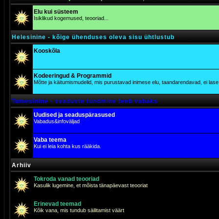
Elu kui süsteem
Isiklikud kogemused, teooriad...
Helesinine - kõige ühenduses oleva sisu ühtlustub
Kooskõla
Kodeeringud & Programmid
Mõtte ja käitumismudelid, mis purustavad inimese elu, taandarendavad, ei lase j
Tumesinine - seaduste tundmine teeb vabaks
Uudised ja seaduspärasused
Vabadus&infoväljad
Vaba teema
Kui ei leia kohta kus rääkida.
Arhiiv
Tokroda vanad teooriad
Kasulik lugemine, et mõista tänapäevast teooriat
Erinevad teemad
Kõik vana, mis tundub säilitamist väärt