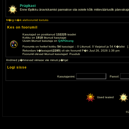
Prügikast
Enne lõplikku äraviskamist pannakse siia ootele kõik mitteväärtuslik päevakaj
M�rgi k�ik alafoorumid loetuks
Kes on foorumil
Kasutajad on postitanud
132225
teadet
Kokku on
1918
liitunud kasutajat
Uusim liitunud kasutaja on
QAPDeang
Foorumis on hetkel kokku
54
kasutajat :: 0 Liitunud, 0 Varjatud ja 54 K�lalist [
Rekordarv k�lastajaid(
2285
) oli siin foorumil P�h Juul 26, 2026 1:36 pm
Foorumil olevad liitunud kasutajad: Puudub
Andmed p�hinevad viimase viie minuti p�hjal
Logi sisse
Kasutajanimi:
Parool:
Uued teated
© 