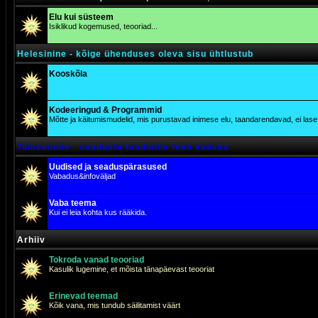
Elu kui süsteem
Isiklikud kogemused, teooriad...
Helesinine - kõige ühenduses oleva sisu ühtlustub
Kooskõla
Kodeeringud & Programmid
Mõtte ja käitumismudelid, mis purustavad inimese elu, taandarendavad, ei lase j
Tumesinine - seaduste tundmine teeb vabaks
Uudised ja seaduspärasused
Vabadus&infoväljad
Vaba teema
Kui ei leia kohta kus rääkida.
Arhiiv
Tokroda vanad teooriad
Kasulik lugemine, et mõista tänapäevast teooriat
Erinevad teemad
Kõik vana, mis tundub säilitamist väärt