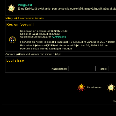
Prügikast
Enne lõplikku äraviskamist pannakse siia ootele kõik mitteväärtuslik päevakaj
M�rgi k�ik alafoorumid loetuks
Kes on foorumil
Kasutajad on postitanud
132225
teadet
Kokku on
1918
liitunud kasutajat
Uusim liitunud kasutaja on
QAPDeang
Foorumis on hetkel kokku
291
kasutajat :: 0 Liitunud, 0 Varjatud ja 291 K�lalis
Rekordarv k�lastajaid(
2285
) oli siin foorumil P�h Juul 26, 2026 1:36 pm
Foorumil olevad liitunud kasutajad: Puudub
Andmed p�hinevad viimase viie minuti p�hjal
Logi sisse
Kasutajanimi:
Parool:
Uued teated
© 