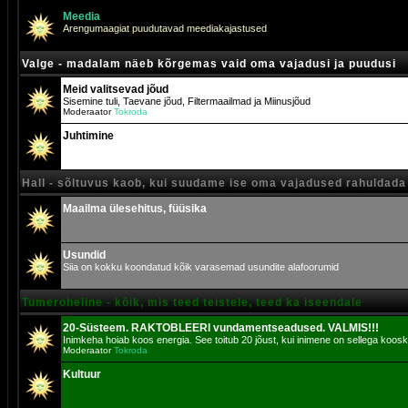
Meedia
Arengumaagiat puudutavad meediakajastused
Valge - madalam näeb kõrgemas vaid oma vajadusi ja puudusi
Meid valitsevad jõud
Sisemine tuli, Taevane jõud, Filtermaailmad ja Miinusjõud
Moderaator
Tokroda
Juhtimine
Hall - sõltuvus kaob, kui suudame ise oma vajadused rahuldada
Maailma ülesehitus, füüsika
Usundid
Siia on kokku koondatud kõik varasemad usundite alafoorumid
Tumeroheline - kõik, mis teed teistele, teed ka iseendale
20-Süsteem. RAKTOBLEERI vundamentseadused. VALMIS!!!
Inimkeha hoiab koos energia. See toitub 20 jõust, kui inimene on sellega koosk
Moderaator
Tokroda
Kultuur