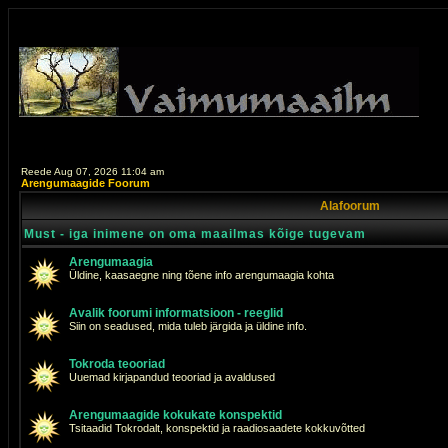
Reede Aug 07, 2026 11:04 am
Arengumaagide Foorum
Alafoorum
Must - iga inimene on oma maailmas kõige tugevam
Arengumaagia
Üldine, kaasaegne ning tõene info arengumaagia kohta
Avalik foorumi informatsioon - reeglid
Siin on seadused, mida tuleb järgida ja üldine info.
Tokroda teooriad
Uuemad kirjapandud teooriad ja avaldused
Arengumaagide kokukate konspektid
Tsitaadid Tokrodalt, konspektid ja raadiosaadete kokkuvõtted