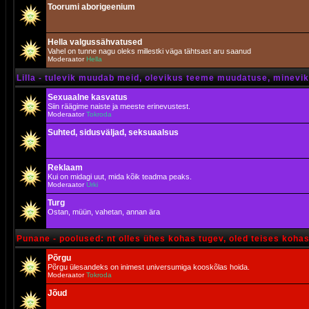
Toorumi aborigeenium
Hella valgussähvatused
Vahel on tunne nagu oleks millestki väga tähtsast aru saanud
Moderaator
Hella
Lilla - tulevik muudab meid, olevikus teeme muudatuse, minevik 
Sexuaalne kasvatus
Siin räägime naiste ja meeste erinevustest.
Moderaator
Tokroda
Suhted, sidusväljad, seksuaalsus
Reklaam
Kui on midagi uut, mida kõik teadma peaks.
Moderaator
Urki
Turg
Ostan, müün, vahetan, annan ära
Punane - poolused: nt olles ühes kohas tugev, oled teises koha
Põrgu
Põrgu ülesandeks on inimest universumiga kooskõlas hoida.
Moderaator
Tokroda
Jõud