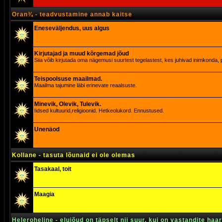
Oran¾ - teadvustamine annab kaitse
Eneseväljendus, uus algus
Kirjutajad ja muud kõrgemad jõud
Siia võib kirjutada oma nägemusi suurtest tegelastest, kes juhivad inimkonda, p
Teispoolsuse maailmad.
Maailma tajumine läbi erinevate reaalsuste.
Minevik, Olevik, Tulevik.
Iidsed kultuurid,religioonid. Hetkeolukord. Ennustused.
Unenäod
Kollane - tasuta lõunaid ei ole olemas
Tasakaal, toit
Maagia
Heleroheline - elujõud on täpselt nii suur, kui on vastandite haa