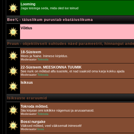
Looming
Jaga teistega seda, mida oled ise teinud
Bee¾ - täiuslikum purustab ebatäiuslikuma
Võitlus
Pruun - objektiivselt suhtudes näed parameetrit, hinnangut and
18-Süsteem
Mees ja Naine. Inimese kirjeldus.
Moderaator
Tokroda
22-Süsteem. MEESKONNA TUUMIK
See nurk on mõldud alfa isastele, et nad saaksid oma karja kokku ajada
Moderaator
Tokroda
Isiksus
Isiksuste eraruumid
Tokroda mõtted.
Siia kirjutan omi isiklikke nägemusi ja arusaamasid.
Moderaator
Tokroda
Bossi nurgake
Väiksed mõtted, veel väiksemalt inimeselt!
Moderaator
boss