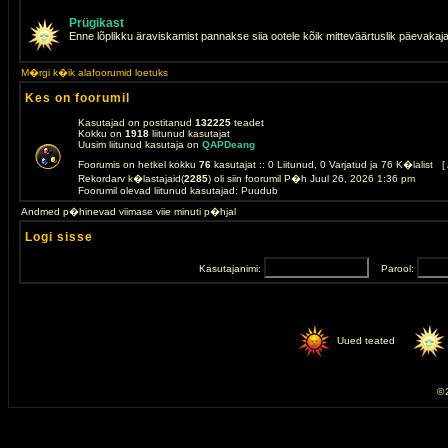
Prügikast
Enne lõplikku äraviskamist pannakse siia ootele kõik mitteväärtuslik päevakaj
M�rgi k�ik alafoorumid loetuks
Kes on foorumil
Kasutajad on postitanud
132225
teadet
Kokku on
1918
liitunud kasutajat
Uusim liitunud kasutaja on
QAPDeang
Foorumis on hetkel kokku
76
kasutajat :: 0 Liitunud, 0 Varjatud ja 76 K�lalist [
Rekordarv k�lastajaid(
2285
) oli siin foorumil P�h Juul 26, 2026 1:36 pm
Foorumil olevad liitunud kasutajad: Puudub
Andmed p�hinevad viimase viie minuti p�hjal
Logi sisse
Kasutajanimi:
Parool:
Uued teated
© 