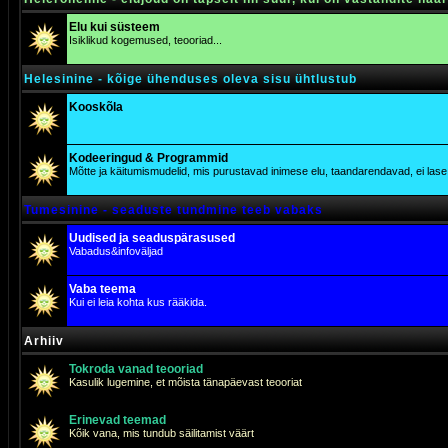
Elu kui süsteem
Isiklikud kogemused, teooriad...
Helesinine - kõige ühenduses oleva sisu ühtlustub
Kooskõla
Kodeeringud & Programmid
Mõtte ja käitumismudelid, mis purustavad inimese elu, taandarendavad, ei lase j
Tumesinine - seaduste tundmine teeb vabaks
Uudised ja seaduspärasused
Vabadus&infoväljad
Vaba teema
Kui ei leia kohta kus rääkida.
Arhiiv
Tokroda vanad teooriad
Kasulik lugemine, et mõista tänapäevast teooriat
Erinevad teemad
Kõik vana, mis tundub säilitamist väärt