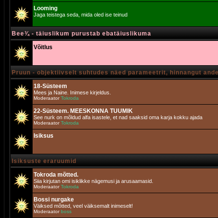
Looming
Jaga teistega seda, mida oled ise teinud
Bee¾ - täiuslikum purustab ebatäiuslikuma
Võitlus
Pruun - objektiivselt suhtudes näed parameetrit, hinnangut and
18-Süsteem
Mees ja Naine. Inimese kirjeldus.
Moderaator
Tokroda
22-Süsteem. MEESKONNA TUUMIK
See nurk on mõldud alfa isastele, et nad saaksid oma karja kokku ajada
Moderaator
Tokroda
Isiksus
Isiksuste eraruumid
Tokroda mõtted.
Siia kirjutan omi isiklikke nägemusi ja arusaamasid.
Moderaator
Tokroda
Bossi nurgake
Väiksed mõtted, veel väiksemalt inimeselt!
Moderaator
boss