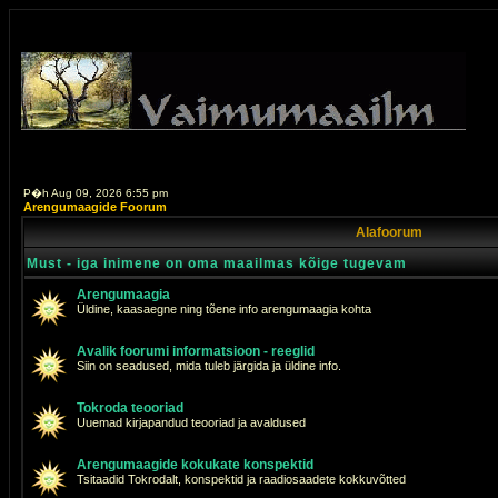
P�h Aug 09, 2026 6:55 pm
Arengumaagide Foorum
Alafoorum
Must - iga inimene on oma maailmas kõige tugevam
Arengumaagia
Üldine, kaasaegne ning tõene info arengumaagia kohta
Avalik foorumi informatsioon - reeglid
Siin on seadused, mida tuleb järgida ja üldine info.
Tokroda teooriad
Uuemad kirjapandud teooriad ja avaldused
Arengumaagide kokukate konspektid
Tsitaadid Tokrodalt, konspektid ja raadiosaadete kokkuvõtted