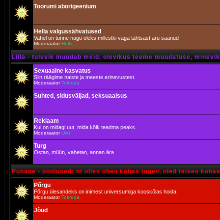
Toorumi aborigeenium
Hella valgussähvatused
Vahel on tunne nagu oleks millestki väga tähtsast aru saanud
Moderaator
Hella
Lilla - tulevik muudab meid, olevikus teeme muudatuse, minevik 
Sexuaalne kasvatus
Siin räägime naiste ja meeste erinevustest.
Moderaator
Tokroda
Suhted, sidusväljad, seksuaalsus
Reklaam
Kui on midagi uut, mida kõik teadma peaks.
Moderaator
Urki
Turg
Ostan, müün, vahetan, annan ära
Punane - poolused: nt olles ühes kohas tugev, oled teises koha
Põrgu
Põrgu ülesandeks on inimest universumiga kooskõlas hoida.
Moderaator
Tokroda
Jõud