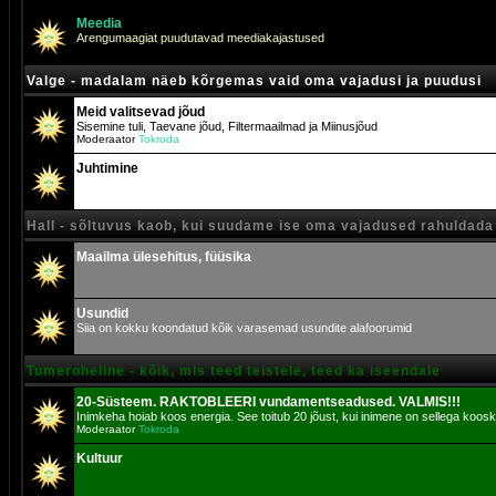
Meedia
Arengumaagiat puudutavad meediakajastused
Valge - madalam näeb kõrgemas vaid oma vajadusi ja puudusi
Meid valitsevad jõud
Sisemine tuli, Taevane jõud, Filtermaailmad ja Miinusjõud
Moderaator
Tokroda
Juhtimine
Hall - sõltuvus kaob, kui suudame ise oma vajadused rahuldada
Maailma ülesehitus, füüsika
Usundid
Siia on kokku koondatud kõik varasemad usundite alafoorumid
Tumeroheline - kõik, mis teed teistele, teed ka iseendale
20-Süsteem. RAKTOBLEERI vundamentseadused. VALMIS!!!
Inimkeha hoiab koos energia. See toitub 20 jõust, kui inimene on sellega koosk
Moderaator
Tokroda
Kultuur