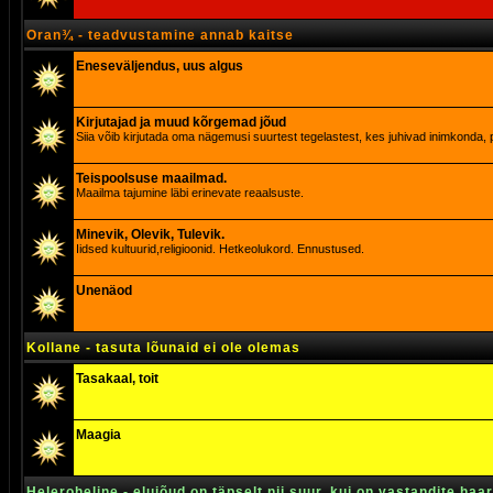
Oran¾ - teadvustamine annab kaitse
Eneseväljendus, uus algus
Kirjutajad ja muud kõrgemad jõud
Siia võib kirjutada oma nägemusi suurtest tegelastest, kes juhivad inimkonda, p
Teispoolsuse maailmad.
Maailma tajumine läbi erinevate reaalsuste.
Minevik, Olevik, Tulevik.
Iidsed kultuurid,religioonid. Hetkeolukord. Ennustused.
Unenäod
Kollane - tasuta lõunaid ei ole olemas
Tasakaal, toit
Maagia
Heleroheline - elujõud on täpselt nii suur, kui on vastandite haa