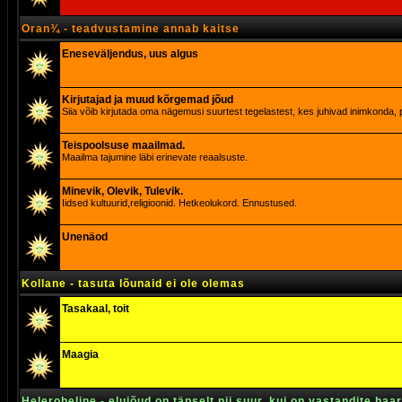
Oran¾ - teadvustamine annab kaitse
Eneseväljendus, uus algus
Kirjutajad ja muud kõrgemad jõud
Siia võib kirjutada oma nägemusi suurtest tegelastest, kes juhivad inimkonda, p
Teispoolsuse maailmad.
Maailma tajumine läbi erinevate reaalsuste.
Minevik, Olevik, Tulevik.
Iidsed kultuurid,religioonid. Hetkeolukord. Ennustused.
Unenäod
Kollane - tasuta lõunaid ei ole olemas
Tasakaal, toit
Maagia
Heleroheline - elujõud on täpselt nii suur, kui on vastandite haa