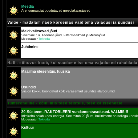
Meedia
Arengumaagiat puudutavad meediakajastused
Valge - madalam näeb kõrgemas vaid oma vajadusi ja puudusi
Meid valitsevad jõud
Sisemine tuli, Taevane jõud, Filtermaailmad ja Miinusjõud
Moderaator
Tokroda
Juhtimine
Hall - sõltuvus kaob, kui suudame ise oma vajadused rahuldada
Maailma ülesehitus, füüsika
Usundid
Siia on kokku koondatud kõik varasemad usundite alafoorumid
Tumeroheline - kõik, mis teed teistele, teed ka iseendale
20-Süsteem. RAKTOBLEERI vundamentseadused. VALMIS!!!
Inimkeha hoiab koos energia. See toitub 20 jõust, kui inimene on sellega koosk
Moderaator
Tokroda
Kultuur