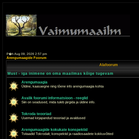
P�h Aug 09, 2026 2:57 pm
Arengumaagide Foorum
Alafoorum
Must - iga inimene on oma maailmas kõige tugevam
Arengumaagia
Üldine, kaasaegne ning tõene info arengumaagia kohta
Avalik foorumi informatsioon - reeglid
Siin on seadused, mida tuleb järgida ja üldine info.
Tokroda teooriad
Uuemad kirjapandud teooriad ja avaldused
Arengumaagide kokukate konspektid
Tsitaadid Tokrodalt, konspektid ja raadiosaadete kokkuvõtted