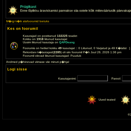
Prügikast
Enne lõplikku äraviskamist pannakse siia ootele kõik mitteväärtuslik päevakaj
M�rgi k�ik alafoorumid loetuks
Kes on foorumil
Kasutajad on postitanud
132225
teadet
Kokku on
1918
liitunud kasutajat
Uusim liitunud kasutaja on
QAPDeang
Foorumis on hetkel kokku
49
kasutajat :: 0 Liitunud, 0 Varjatud ja 49 K�lalist [
Rekordarv k�lastajaid(
2285
) oli siin foorumil P�h Juul 26, 2026 1:36 pm
Foorumil olevad liitunud kasutajad: Puudub
Andmed p�hinevad viimase viie minuti p�hjal
Logi sisse
Kasutajanimi:
Parool:
Uued teated
© 