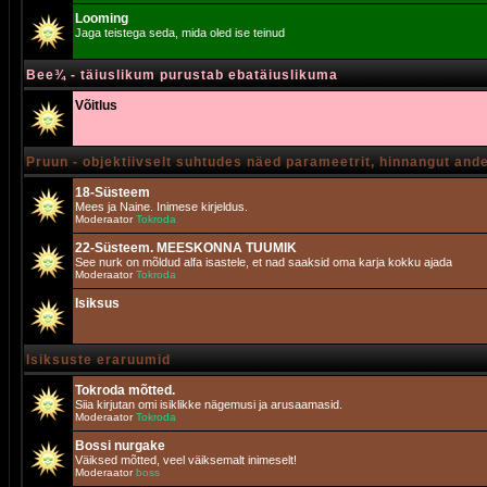
Looming
Jaga teistega seda, mida oled ise teinud
Bee¾ - täiuslikum purustab ebatäiuslikuma
Võitlus
Pruun - objektiivselt suhtudes näed parameetrit, hinnangut and
18-Süsteem
Mees ja Naine. Inimese kirjeldus.
Moderaator
Tokroda
22-Süsteem. MEESKONNA TUUMIK
See nurk on mõldud alfa isastele, et nad saaksid oma karja kokku ajada
Moderaator
Tokroda
Isiksus
Isiksuste eraruumid
Tokroda mõtted.
Siia kirjutan omi isiklikke nägemusi ja arusaamasid.
Moderaator
Tokroda
Bossi nurgake
Väiksed mõtted, veel väiksemalt inimeselt!
Moderaator
boss