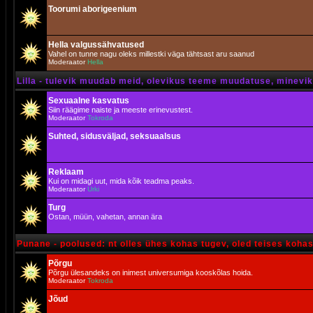
Toorumi aborigeenium
Hella valgussähvatused
Vahel on tunne nagu oleks millestki väga tähtsast aru saanud
Moderaator
Hella
Lilla - tulevik muudab meid, olevikus teeme muudatuse, minevik 
Sexuaalne kasvatus
Siin räägime naiste ja meeste erinevustest.
Moderaator
Tokroda
Suhted, sidusväljad, seksuaalsus
Reklaam
Kui on midagi uut, mida kõik teadma peaks.
Moderaator
Urki
Turg
Ostan, müün, vahetan, annan ära
Punane - poolused: nt olles ühes kohas tugev, oled teises koha
Põrgu
Põrgu ülesandeks on inimest universumiga kooskõlas hoida.
Moderaator
Tokroda
Jõud