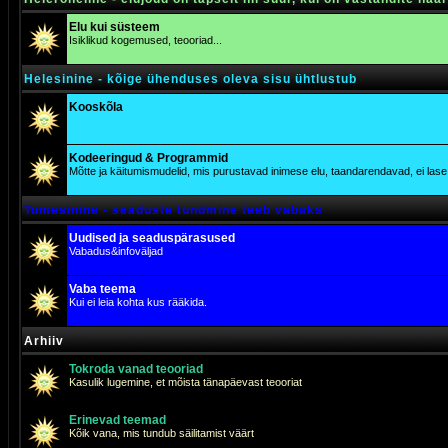
Elu kui süsteem
Isiklikud kogemused, teooriad...
Helesinine - kõige ühenduses oleva sisu ühtlustub
Kooskõla
Kodeeringud & Programmid
Mõtte ja käitumismudelid, mis purustavad inimese elu, taandarendavad, ei lase j
Tumesinine - seaduste tundmine teeb vabaks
Uudised ja seaduspärasused
Vabadus&infoväljad
Vaba teema
Kui ei leia kohta kus rääkida.
Arhiiv
Tokroda vanad teooriad
Kasulik lugemine, et mõista tänapäevast teooriat
Erinevad teemad
Kõik vana, mis tundub säilitamist väärt