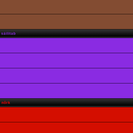
säilitab
s nõrk