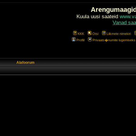
Arengumaagi
Kuula uusi saateid
www.val
Vanad saa
KKK
Otsi
Liikmete nimekiri
Profiil
Privaats�numite lugemiseks l
Alafoorum