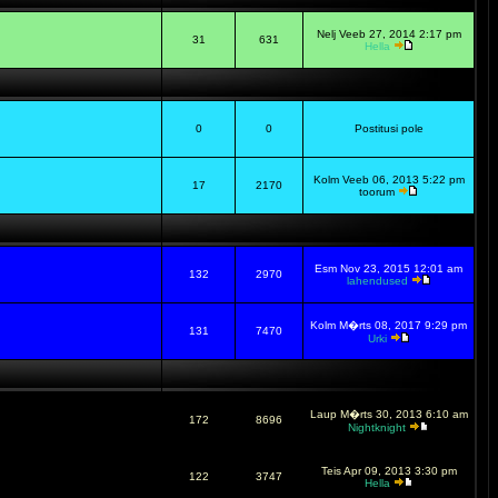
Nelj Veeb 27, 2014 2:17 pm
31
631
Hella
0
0
Postitusi pole
Kolm Veeb 06, 2013 5:22 pm
17
2170
toorum
Esm Nov 23, 2015 12:01 am
132
2970
lahendused
Kolm M�rts 08, 2017 9:29 pm
131
7470
Urki
Laup M�rts 30, 2013 6:10 am
172
8696
Nightknight
Teis Apr 09, 2013 3:30 pm
122
3747
Hella