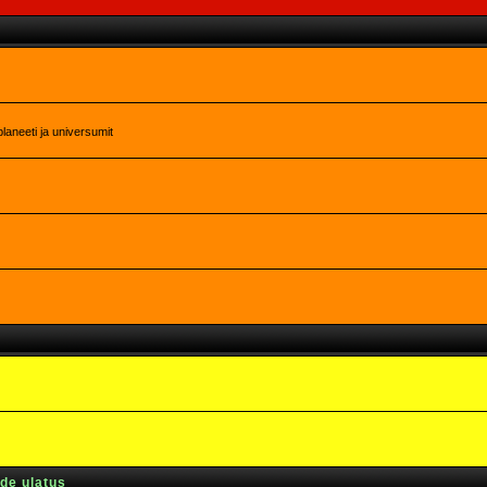
laneeti ja universumit
rde ulatus