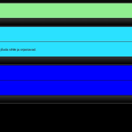
õuda sihile ja orjastavad.