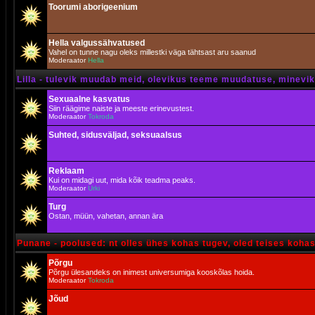
Toorumi aborigeenium
Hella valgussähvatused
Vahel on tunne nagu oleks millestki väga tähtsast aru saanud
Moderaator
Hella
Lilla - tulevik muudab meid, olevikus teeme muudatuse, minevik 
Sexuaalne kasvatus
Siin räägime naiste ja meeste erinevustest.
Moderaator
Tokroda
Suhted, sidusväljad, seksuaalsus
Reklaam
Kui on midagi uut, mida kõik teadma peaks.
Moderaator
Urki
Turg
Ostan, müün, vahetan, annan ära
Punane - poolused: nt olles ühes kohas tugev, oled teises koha
Põrgu
Põrgu ülesandeks on inimest universumiga kooskõlas hoida.
Moderaator
Tokroda
Jõud