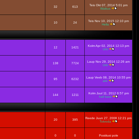
Teis Okt 07, 2014 5:01 pm
32
613
Waikus
Teis Nov 10, 2015 12:10 pm
10
24
Hella
Kolm Apr 02, 2014 12:13 pm
12
1421
Urki
Laup Nov 29, 2014 12:26 am
138
7724
Urki
Laup Veeb 08, 2014 10:55 pm
95
6232
akk
Kolm Juul 11, 2012 6:57 pm
144
1211
hall kass
Reede Juun 27, 2008 12:21 pm
20
395
Tokroda
0
0
Postitusi pole