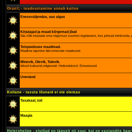
Oran¾ - teadvustamine annab kaitse
Eneseväljendus, uus algus
Kirjutajad ja muud kõrgemad jõud
Siia võib kirjutada oma nägemusi suurtest tegelastest, kes juhivad inimkonda, p
Teispoolsuse maailmad.
Maailma tajumine läbi erinevate reaalsuste.
Minevik, Olevik, Tulevik.
Iidsed kultuurid,religioonid. Hetkeolukord. Ennustused.
Unenäod
Kollane - tasuta lõunaid ei ole olemas
Tasakaal, toit
Maagia
Heleroheline - elujõud on täpselt nii suur, kui on vastandite haa