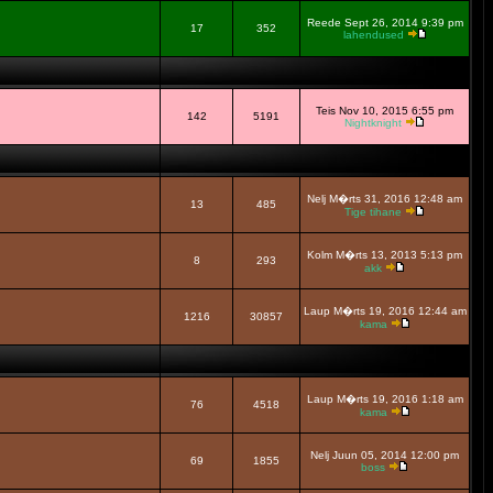
Reede Sept 26, 2014 9:39 pm
17
352
lahendused
Teis Nov 10, 2015 6:55 pm
142
5191
Nightknight
Nelj M�rts 31, 2016 12:48 am
13
485
Tige tihane
Kolm M�rts 13, 2013 5:13 pm
8
293
akk
Laup M�rts 19, 2016 12:44 am
1216
30857
kama
Laup M�rts 19, 2016 1:18 am
76
4518
kama
Nelj Juun 05, 2014 12:00 pm
69
1855
boss