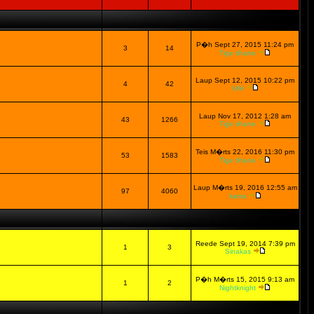
P�h Sept 27, 2015 11:24 pm
3
14
Tige tihane
Laup Sept 12, 2015 10:22 pm
4
42
Urki
Laup Nov 17, 2012 1:28 am
43
1266
Tige tihane
Teis M�rts 22, 2016 11:30 pm
53
1583
Tige tihane
Laup M�rts 19, 2016 12:55 am
97
4060
kama
Reede Sept 19, 2014 7:39 pm
1
3
Sinakas
P�h M�rts 15, 2015 9:13 am
1
2
Nightknight