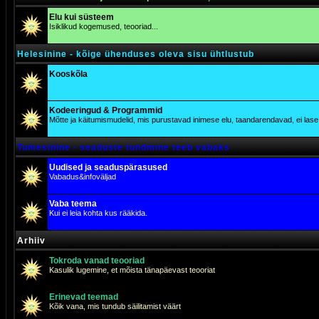
Elu kui süsteem
Isiklikud kogemused, teooriad...
Helesinine - kõige ühenduses oleva sisu ühtlustub
Kooskõla
Kodeeringud & Programmid
Mõtte ja käitumismudelid, mis purustavad inimese elu, taandarendavad, ei lase j
Tumesinine - seaduste tundmine teeb vabaks
Uudised ja seaduspärasused
Vabadus&infoväljad
Vaba teema
Kui ei leia kohta kus rääkida.
Arhiiv
Tokroda vanad teooriad
Kasulik lugemine, et mõista tänapäevast teooriat
Erinevad teemad
Kõik vana, mis tundub säilitamist väärt