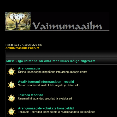
Reede Aug 07, 2026 9:20 pm
Arengumaagide Foorum
Must - iga inimene on oma maailmas kõige tugevam
Arengumaagia
Üldine, kaasaegne ning tõene info arengumaagia kohta
Avalik foorumi informatsioon - reeglid
Siin on seadused, mida tuleb järgida ja üldine info.
Tokroda teooriad
Uuemad kirjapandud teooriad ja avaldused
Arengumaagide kokukate konspektid
Tsitaadid Tokrodalt, konspektid ja raadiosaadete kokkuvõtted