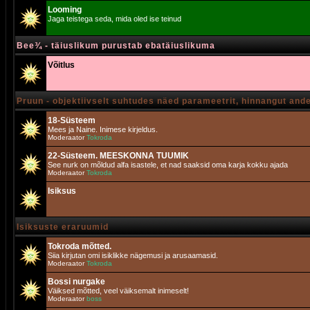
Looming
Jaga teistega seda, mida oled ise teinud
Bee¾ - täiuslikum purustab ebatäiuslikuma
Võitlus
Pruun - objektiivselt suhtudes näed parameetrit, hinnangut and
18-Süsteem
Mees ja Naine. Inimese kirjeldus.
Moderaator
Tokroda
22-Süsteem. MEESKONNA TUUMIK
See nurk on mõldud alfa isastele, et nad saaksid oma karja kokku ajada
Moderaator
Tokroda
Isiksus
Isiksuste eraruumid
Tokroda mõtted.
Siia kirjutan omi isiklikke nägemusi ja arusaamasid.
Moderaator
Tokroda
Bossi nurgake
Väiksed mõtted, veel väiksemalt inimeselt!
Moderaator
boss