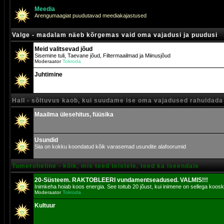
Meedia
Arengumaagiat puudutavad meediakajastused
Valge - madalam näeb kõrgemas vaid oma vajadusi ja puudusi
Meid valitsevad jõud
Sisemine tuli, Taevane jõud, Filtermaailmad ja Miinusjõud
Moderaator
Tokroda
Juhtimine
Hall - sõltuvus kaob, kui suudame ise oma vajadused rahuldada
Maailma ülesehitus, füüsika
Usundid
Siia on kokku koondatud kõik varasemad usundite alafoorumid
Tumeroheline - kõik, mis teed teistele, teed ka iseendale
20-Süsteem. RAKTOBLEERI vundamentseadused. VALMIS!!!
Inimkeha hoiab koos energia. See toitub 20 jõust, kui inimene on sellega koosk
Moderaator
Tokroda
Kultuur