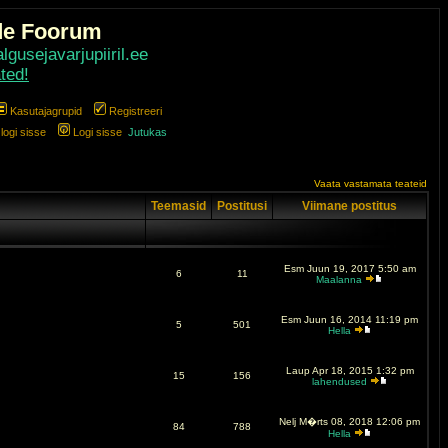
de Foorum
gusejavarjupiiril.ee
ted!
Kasutajagrupid
Registreeri
ogi sisse
Logi sisse
Jutukas
Vaata vastamata teateid
Teemasid
Postitusi
Viimane postitus
Esm Juun 19, 2017 5:50 am
6
11
Maalanna
Esm Juun 16, 2014 11:19 pm
5
501
Hella
Laup Apr 18, 2015 1:32 pm
15
156
lahendused
Nelj M�rts 08, 2018 12:06 pm
84
788
Hella