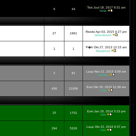
Teis Juul 18, 2017 9:31 am
6
44
Hella
Reede Apr 03, 2015 4:27 pm
27
1961
lahendused
P�h Okt 27, 2013 12:15 am
1
1
Maalanna
Laup Nov 21, 2015 3:09 am
2
81
Faxaros
Esm Okt 26, 2015 11:39 am
436
21008
Hella
Esm Jan 20, 2014 5:23 pm
25
1702
Urki
Laup Okt 22, 2016 9:37 pm
294
5326
Urki