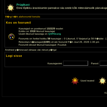
Prügikast
Enne lõplikku äraviskamist pannakse siia ootele kõik mitteväärtuslik päevakaj
M�rgi k�ik alafoorumid loetuks
Kes on foorumil
Kasutajad on postitanud
132225
teadet
Kokku on
1918
liitunud kasutajat
Uusim liitunud kasutaja on
QAPDeang
Foorumis on hetkel kokku
58
kasutajat :: 0 Liitunud, 0 Varjatud ja 58 K�lalist [
Rekordarv k�lastajaid(
2285
) oli siin foorumil P�h Juul 26, 2026 1:36 pm
Foorumil olevad liitunud kasutajad: Puudub
Andmed p�hinevad viimase viie minuti p�hjal
Logi sisse
Kasutajanimi:
Parool:
Uued teated
© 