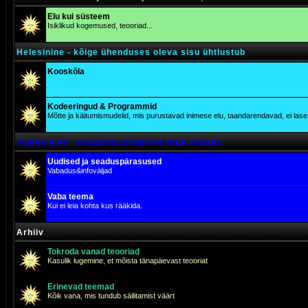
Elu kui süsteem
Isiklikud kogemused, teooriad...
Helesinine - kõige ühenduses oleva sisu ühtlustub
Kooskõla
Kodeeringud & Programmid
Mõtte ja käitumismudelid, mis purustavad inimese elu, taandarendavad, ei lase j
Tumesinine - seaduste tundmine teeb vabaks
Uudised ja seaduspärasused
Vabadus&infoväljad
Vaba teema
Kui ei leia kohta kus rääkida.
Arhiiv
Tokroda vanad teooriad
Kasulik lugemine, et mõista tänapäevast teooriat
Erinevad teemad
Kõik vana, mis tundub säilitamist väärt