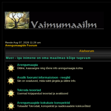
Reede Aug 07, 2026 11:26 am
Arengumaagide Foorum
Alafoorum
Must - iga inimene on oma maailmas kõige tugevam
Arengumaagia
Üldine, kaasaegne ning tõene info arengumaagia kohta
Avalik foorumi informatsioon - reeglid
Siin on seadused, mida tuleb järgida ja üldine info.
Tokroda teooriad
Uuemad kirjapandud teooriad ja avaldused
Arengumaagide kokukate konspektid
Tsitaadid Tokrodalt, konspektid ja raadiosaadete kokkuvõtted