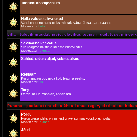
Toorumi aborigeenium
Hella valgussähvatused
Vahel on tunne nagu oleks millestki väga tähtsast aru saanud
Moderaator
Hella
Lilla - tulevik muudab meid, olevikus teeme muudatuse, minevik 
Sexuaalne kasvatus
Siin räägime naiste ja meeste erinevustest.
Moderaator
Tokroda
Suhted, sidusväljad, seksuaalsus
Reklaam
Kui on midagi uut, mida kõik teadma peaks.
Moderaator
Urki
Turg
Ostan, müün, vahetan, annan ära
Punane - poolused: nt olles ühes kohas tugev, oled teises koha
Põrgu
Põrgu ülesandeks on inimest universumiga kooskõlas hoida.
Moderaator
Tokroda
Jõud