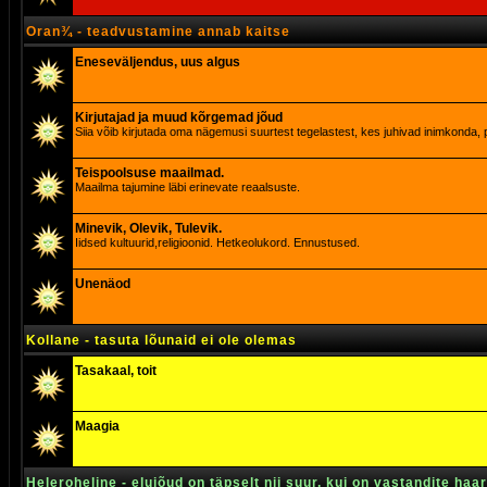
Oran¾ - teadvustamine annab kaitse
Eneseväljendus, uus algus
Kirjutajad ja muud kõrgemad jõud
Siia võib kirjutada oma nägemusi suurtest tegelastest, kes juhivad inimkonda, p
Teispoolsuse maailmad.
Maailma tajumine läbi erinevate reaalsuste.
Minevik, Olevik, Tulevik.
Iidsed kultuurid,religioonid. Hetkeolukord. Ennustused.
Unenäod
Kollane - tasuta lõunaid ei ole olemas
Tasakaal, toit
Maagia
Heleroheline - elujõud on täpselt nii suur, kui on vastandite haa