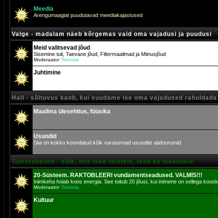
Meedia
Arengumaagiat puudutavad meediakajastused
Valge - madalam näeb kõrgemas vaid oma vajadusi ja puudusi
Meid valitsevad jõud
Sisemine tuli, Taevane jõud, Filtermaailmad ja Miinusjõud
Moderaator
Tokroda
Juhtimine
Hall - sõltuvus kaob, kui suudame ise oma vajadused rahuldada
Maailma ülesehitus, füüsika
Usundid
Siia on kokku koondatud kõik varasemad usundite alafoorumid
Tumeroheline - kõik, mis teed teistele, teed ka iseendale
20-Süsteem. RAKTOBLEERI vundamentseadused. VALMIS!!!
Inimkeha hoiab koos energia. See toitub 20 jõust, kui inimene on sellega koosk
Moderaator
Tokroda
Kultuur