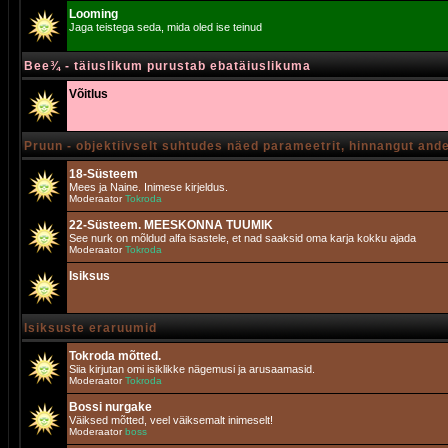
Looming
Jaga teistega seda, mida oled ise teinud
Bee¾ - täiuslikum purustab ebatäiuslikuma
Võitlus
Pruun - objektiivselt suhtudes näed parameetrit, hinnangut and
18-Süsteem
Mees ja Naine. Inimese kirjeldus.
Moderaator
Tokroda
22-Süsteem. MEESKONNA TUUMIK
See nurk on mõldud alfa isastele, et nad saaksid oma karja kokku ajada
Moderaator
Tokroda
Isiksus
Isiksuste eraruumid
Tokroda mõtted.
Siia kirjutan omi isiklikke nägemusi ja arusaamasid.
Moderaator
Tokroda
Bossi nurgake
Väiksed mõtted, veel väiksemalt inimeselt!
Moderaator
boss