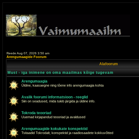
Reede Aug 07, 2026 3:50 am
Arengumaagide Foorum
Alafoorum
Must - iga inimene on oma maailmas kõige tugevam
Arengumaagia
Üldine, kaasaegne ning tõene info arengumaagia kohta
Avalik foorumi informatsioon - reeglid
Siin on seadused, mida tuleb järgida ja üldine info.
Tokroda teooriad
Uuemad kirjapandud teooriad ja avaldused
Arengumaagide kokukate konspektid
Tsitaadid Tokrodalt, konspektid ja raadiosaadete kokkuvõtted