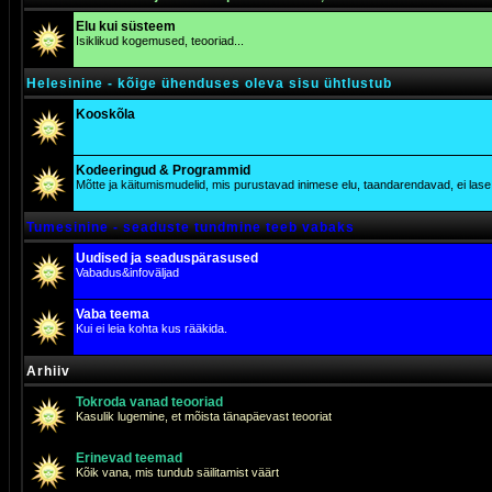
Elu kui süsteem
Isiklikud kogemused, teooriad...
Helesinine - kõige ühenduses oleva sisu ühtlustub
Kooskõla
Kodeeringud & Programmid
Mõtte ja käitumismudelid, mis purustavad inimese elu, taandarendavad, ei lase j
Tumesinine - seaduste tundmine teeb vabaks
Uudised ja seaduspärasused
Vabadus&infoväljad
Vaba teema
Kui ei leia kohta kus rääkida.
Arhiiv
Tokroda vanad teooriad
Kasulik lugemine, et mõista tänapäevast teooriat
Erinevad teemad
Kõik vana, mis tundub säilitamist väärt