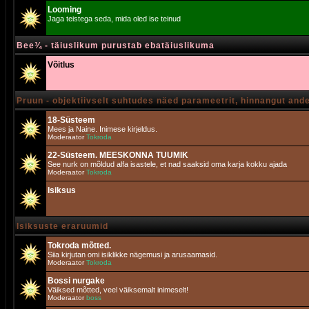
Looming
Jaga teistega seda, mida oled ise teinud
Bee¾ - täiuslikum purustab ebatäiuslikuma
Võitlus
Pruun - objektiivselt suhtudes näed parameetrit, hinnangut and
18-Süsteem
Mees ja Naine. Inimese kirjeldus.
Moderaator
Tokroda
22-Süsteem. MEESKONNA TUUMIK
See nurk on mõldud alfa isastele, et nad saaksid oma karja kokku ajada
Moderaator
Tokroda
Isiksus
Isiksuste eraruumid
Tokroda mõtted.
Siia kirjutan omi isiklikke nägemusi ja arusaamasid.
Moderaator
Tokroda
Bossi nurgake
Väiksed mõtted, veel väiksemalt inimeselt!
Moderaator
boss