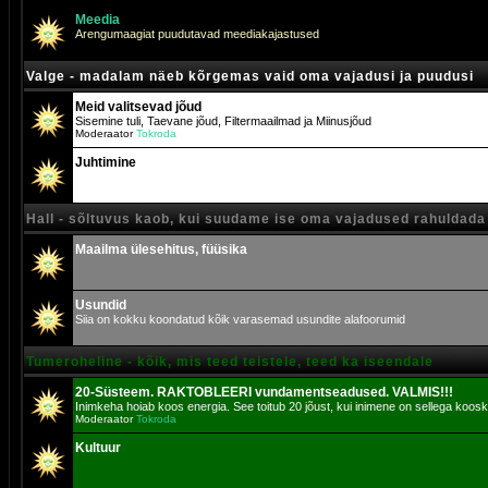
Meedia
Arengumaagiat puudutavad meediakajastused
Valge - madalam näeb kõrgemas vaid oma vajadusi ja puudusi
Meid valitsevad jõud
Sisemine tuli, Taevane jõud, Filtermaailmad ja Miinusjõud
Moderaator
Tokroda
Juhtimine
Hall - sõltuvus kaob, kui suudame ise oma vajadused rahuldada
Maailma ülesehitus, füüsika
Usundid
Siia on kokku koondatud kõik varasemad usundite alafoorumid
Tumeroheline - kõik, mis teed teistele, teed ka iseendale
20-Süsteem. RAKTOBLEERI vundamentseadused. VALMIS!!!
Inimkeha hoiab koos energia. See toitub 20 jõust, kui inimene on sellega koosk
Moderaator
Tokroda
Kultuur