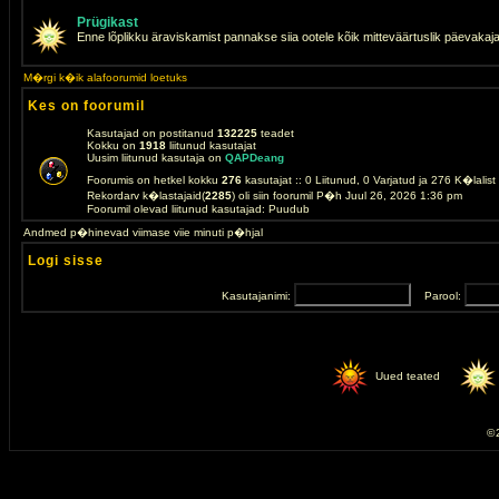
Prügikast
Enne lõplikku äraviskamist pannakse siia ootele kõik mitteväärtuslik päevakaj
M�rgi k�ik alafoorumid loetuks
Kes on foorumil
Kasutajad on postitanud
132225
teadet
Kokku on
1918
liitunud kasutajat
Uusim liitunud kasutaja on
QAPDeang
Foorumis on hetkel kokku
276
kasutajat :: 0 Liitunud, 0 Varjatud ja 276 K�lalis
Rekordarv k�lastajaid(
2285
) oli siin foorumil P�h Juul 26, 2026 1:36 pm
Foorumil olevad liitunud kasutajad: Puudub
Andmed p�hinevad viimase viie minuti p�hjal
Logi sisse
Kasutajanimi:
Parool:
Uued teated
© 