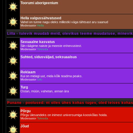
Toorumi aborigeenium
Hella valgussähvatused
Vahel on tunne nagu oleks millestki väga tähtsast aru saanud
Moderaator
Hella
Lilla - tulevik muudab meid, olevikus teeme muudatuse, minevik 
Sexuaalne kasvatus
Siin räägime naiste ja meeste erinevustest.
Moderaator
Tokroda
Suhted, sidusväljad, seksuaalsus
Reklaam
Kui on midagi uut, mida kõik teadma peaks.
Moderaator
Urki
Turg
Ostan, müün, vahetan, annan ära
Punane - poolused: nt olles ühes kohas tugev, oled teises koha
Põrgu
Põrgu ülesandeks on inimest universumiga kooskõlas hoida.
Moderaator
Tokroda
Jõud