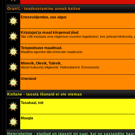
Oran¾ - teadvustamine annab kaitse
Eneseväljendus, uus algus
Kirjutajad ja muud kõrgemad jõud
Siia võib kirjutada oma nägemusi suurtest tegelastest, kes juhivad inimkonda, p
Teispoolsuse maailmad.
Maailma tajumine läbi erinevate reaalsuste.
Minevik, Olevik, Tulevik.
Iidsed kultuurid,religioonid. Hetkeolukord. Ennustused.
Unenäod
Kollane - tasuta lõunaid ei ole olemas
Tasakaal, toit
Maagia
Heleroheline - elujõud on täpselt nii suur, kui on vastandite haa