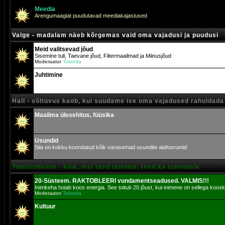
Meedia
Arengumaagiat puudutavad meediakajastused
Valge - madalam näeb kõrgemas vaid oma vajadusi ja puudusi
Meid valitsevad jõud
Sisemine tuli, Taevane jõud, Filtermaailmad ja Miinusjõud
Moderaator
Tokroda
Juhtimine
Hall - sõltuvus kaob, kui suudame ise oma vajadused rahuldada
Maailma ülesehitus, füüsika
Usundid
Siia on kokku koondatud kõik varasemad usundite alafoorumid
Tumeroheline - kõik, mis teed teistele, teed ka iseendale
20-Süsteem. RAKTOBLEERI vundamentseadused. VALMIS!!!
Inimkeha hoiab koos energia. See toitub 20 jõust, kui inimene on sellega koosk
Moderaator
Tokroda
Kultuur