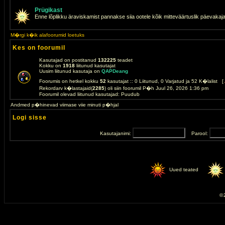
Prügikast
Enne lõplikku äraviskamist pannakse siia ootele kõik mitteväärtuslik päevakaj
M�rgi k�ik alafoorumid loetuks
Kes on foorumil
Kasutajad on postitanud
132225
teadet
Kokku on
1918
liitunud kasutajat
Uusim liitunud kasutaja on
QAPDeang
Foorumis on hetkel kokku
52
kasutajat :: 0 Liitunud, 0 Varjatud ja 52 K�lalist [
Rekordarv k�lastajaid(
2285
) oli siin foorumil P�h Juul 26, 2026 1:36 pm
Foorumil olevad liitunud kasutajad: Puudub
Andmed p�hinevad viimase viie minuti p�hjal
Logi sisse
Kasutajanimi:
Parool:
Uued teated
© 