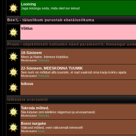
Looming
Jaga teistega seda, mida oled ise teinud
Bee¾ - täiuslikum purustab ebatäiuslikuma
Võitlus
Pruun - objektiivselt suhtudes näed parameetrit, hinnangut and
18-Süsteem
Mees ja Naine. Inimese kirjeldus.
Moderaator
Tokroda
22-Süsteem. MEESKONNA TUUMIK
See nurk on mõldud alfa isastele, et nad saaksid oma karja kokku ajada
Moderaator
Tokroda
Isiksus
Isiksuste eraruumid
Tokroda mõtted.
Siia kirjutan omi isiklikke nägemusi ja arusaamasid.
Moderaator
Tokroda
Bossi nurgake
Väiksed mõtted, veel väiksemalt inimeselt!
Moderaator
boss