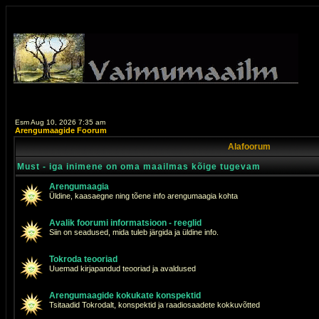
Esm Aug 10, 2026 7:35 am
Arengumaagide Foorum
Alafoorum
Must - iga inimene on oma maailmas kõige tugevam
Arengumaagia
Üldine, kaasaegne ning tõene info arengumaagia kohta
Avalik foorumi informatsioon - reeglid
Siin on seadused, mida tuleb järgida ja üldine info.
Tokroda teooriad
Uuemad kirjapandud teooriad ja avaldused
Arengumaagide kokukate konspektid
Tsitaadid Tokrodalt, konspektid ja raadiosaadete kokkuvõtted