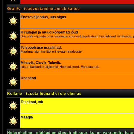
Oran¾ - teadvustamine annab kaitse
Eneseväljendus, uus algus
Kirjutajad ja muud kõrgemad jõud
Siia võib kirjutada oma nägemusi suurtest tegelastest, kes juhivad inimkonda, p
Teispoolsuse maailmad.
Maailma tajumine läbi erinevate reaalsuste.
Minevik, Olevik, Tulevik.
Iidsed kultuurid,religioonid. Hetkeolukord. Ennustused.
Unenäod
Kollane - tasuta lõunaid ei ole olemas
Tasakaal, toit
Maagia
Heleroheline - elujõud on täpselt nii suur, kui on vastandite haa