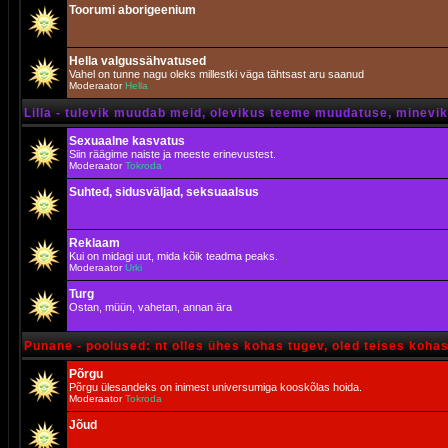
Toorumi aborigeenium
Hella valgussähvatused
Vahel on tunne nagu oleks millestki väga tähtsast aru saanud
Moderaator
Hella
Lilla - tulevik muudab meid, olevikus teeme muudatuse, minevik 
Sexuaalne kasvatus
Siin räägime naiste ja meeste erinevustest.
Moderaator
Tokroda
Suhted, sidusväljad, seksuaalsus
Reklaam
Kui on midagi uut, mida kõik teadma peaks.
Moderaator
Urki
Turg
Ostan, müün, vahetan, annan ära
Punane - poolused: nt olles ühes kohas tugev, oled teises koha
Põrgu
Põrgu ülesandeks on inimest universumiga kooskõlas hoida.
Moderaator
Tokroda
Jõud