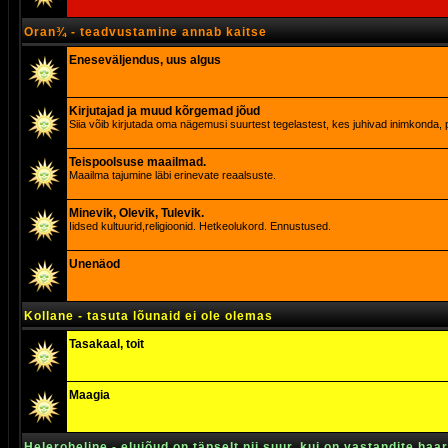
Oran¾ - teadvustamine annab kaitse
Eneseväljendus, uus algus
Kirjutajad ja muud kõrgemad jõud
Siia võib kirjutada oma nägemusi suurtest tegelastest, kes juhivad inimkonda, p
Teispoolsuse maailmad.
Maailma tajumine läbi erinevate reaalsuste.
Minevik, Olevik, Tulevik.
Iidsed kultuurid,religioonid. Hetkeolukord. Ennustused.
Unenäod
Kollane - tasuta lõunaid ei ole olemas
Tasakaal, toit
Maagia
Heleroheline - elujõud on täpselt nii suur, kui on vastandite haa