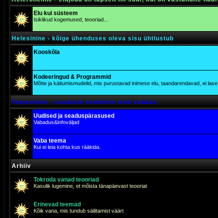
Elu kui süsteem
Isiklikud kogemused, teooriad...
Helesinine - kõige ühenduses oleva sisu ühtlustub
Kooskõla
Kodeeringud & Programmid
Mõtte ja käitumismudelid, mis purustavad inimese elu, taandarendavad, ei lase j
Tumesinine - seaduste tundmine teeb vabaks
Uudised ja seaduspärasused
Vabadus&infoväljad
Vaba teema
Kui ei leia kohta kus rääkida.
Arhiiv
Tokroda vanad teooriad
Kasulik lugemine, et mõista tänapäevast teooriat
Erinevad teemad
Kõik vana, mis tundub säilitamist väärt