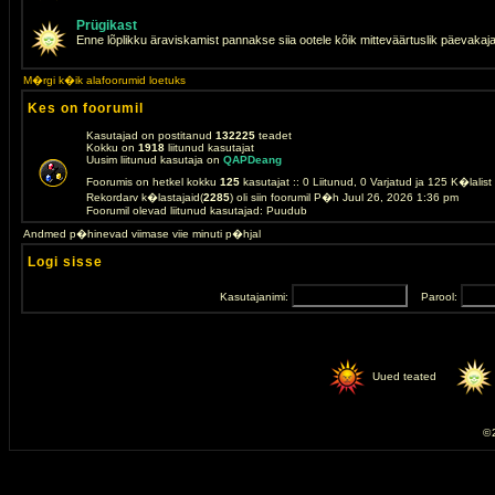
Prügikast
Enne lõplikku äraviskamist pannakse siia ootele kõik mitteväärtuslik päevakaj
M�rgi k�ik alafoorumid loetuks
Kes on foorumil
Kasutajad on postitanud
132225
teadet
Kokku on
1918
liitunud kasutajat
Uusim liitunud kasutaja on
QAPDeang
Foorumis on hetkel kokku
125
kasutajat :: 0 Liitunud, 0 Varjatud ja 125 K�lalis
Rekordarv k�lastajaid(
2285
) oli siin foorumil P�h Juul 26, 2026 1:36 pm
Foorumil olevad liitunud kasutajad: Puudub
Andmed p�hinevad viimase viie minuti p�hjal
Logi sisse
Kasutajanimi:
Parool:
Uued teated
© 