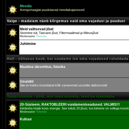
Meedia
Arengumaagiat puudutavad meediakajastused
Valge - madalam näeb kõrgemas vaid oma vajadusi ja puudusi
Meid valitsevad jõud
Sisemine tuli, Taevane jõud, Filtermaailmad ja Miinusjõud
Moderaator
Tokroda
Juhtimine
Hall - sõltuvus kaob, kui suudame ise oma vajadused rahuldada
Maailma ülesehitus, füüsika
Usundid
Siia on kokku koondatud kõik varasemad usundite alafoorumid
Tumeroheline - kõik, mis teed teistele, teed ka iseendale
20-Süsteem. RAKTOBLEERI vundamentseadused. VALMIS!!!
Inimkeha hoiab koos energia. See toitub 20 jõust, kui inimene on sellega koosk
Moderaator
Tokroda
Kultuur