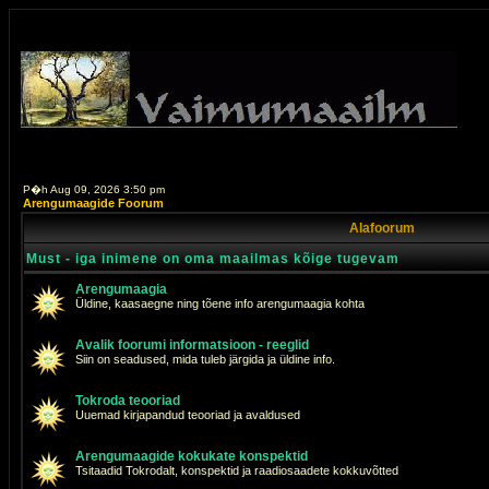
P�h Aug 09, 2026 3:50 pm
Arengumaagide Foorum
Alafoorum
Must - iga inimene on oma maailmas kõige tugevam
Arengumaagia
Üldine, kaasaegne ning tõene info arengumaagia kohta
Avalik foorumi informatsioon - reeglid
Siin on seadused, mida tuleb järgida ja üldine info.
Tokroda teooriad
Uuemad kirjapandud teooriad ja avaldused
Arengumaagide kokukate konspektid
Tsitaadid Tokrodalt, konspektid ja raadiosaadete kokkuvõtted