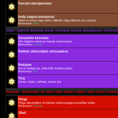
Toorumi aborigeenium
Hella valgussähvatused
Vahel on tunne nagu oleks millestki väga tähtsast aru saanud
Moderaator
Hella
Lilla - tulevik muudab meid, olevikus teeme muudatuse, minevik 
Sexuaalne kasvatus
Siin räägime naiste ja meeste erinevustest.
Moderaator
Tokroda
Suhted, sidusväljad, seksuaalsus
Reklaam
Kui on midagi uut, mida kõik teadma peaks.
Moderaator
Urki
Turg
Ostan, müün, vahetan, annan ära
Punane - poolused: nt olles ühes kohas tugev, oled teises koha
Põrgu
Põrgu ülesandeks on inimest universumiga kooskõlas hoida.
Moderaator
Tokroda
Jõud