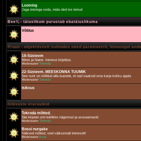
Looming
Jaga teistega seda, mida oled ise teinud
Bee¾ - täiuslikum purustab ebatäiuslikuma
Võitlus
Pruun - objektiivselt suhtudes näed parameetrit, hinnangut and
18-Süsteem
Mees ja Naine. Inimese kirjeldus.
Moderaator
Tokroda
22-Süsteem. MEESKONNA TUUMIK
See nurk on mõldud alfa isastele, et nad saaksid oma karja kokku ajada
Moderaator
Tokroda
Isiksus
Isiksuste eraruumid
Tokroda mõtted.
Siia kirjutan omi isiklikke nägemusi ja arusaamasid.
Moderaator
Tokroda
Bossi nurgake
Väiksed mõtted, veel väiksemalt inimeselt!
Moderaator
boss