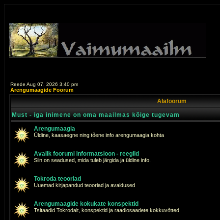
Reede Aug 07, 2026 3:40 pm
Arengumaagide Foorum
Alafoorum
Must - iga inimene on oma maailmas kõige tugevam
Arengumaagia
Üldine, kaasaegne ning tõene info arengumaagia kohta
Avalik foorumi informatsioon - reeglid
Siin on seadused, mida tuleb järgida ja üldine info.
Tokroda teooriad
Uuemad kirjapandud teooriad ja avaldused
Arengumaagide kokukate konspektid
Tsitaadid Tokrodalt, konspektid ja raadiosaadete kokkuvõtted