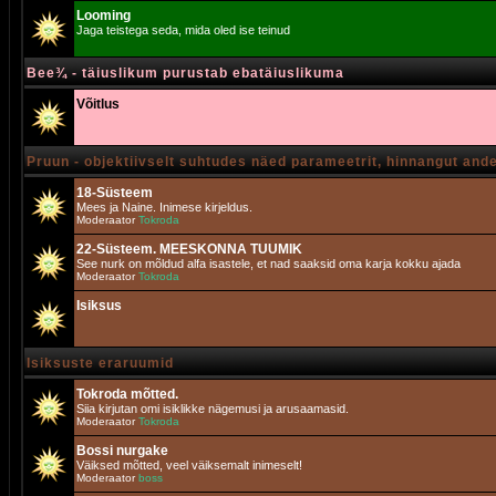
Looming
Jaga teistega seda, mida oled ise teinud
Bee¾ - täiuslikum purustab ebatäiuslikuma
Võitlus
Pruun - objektiivselt suhtudes näed parameetrit, hinnangut and
18-Süsteem
Mees ja Naine. Inimese kirjeldus.
Moderaator
Tokroda
22-Süsteem. MEESKONNA TUUMIK
See nurk on mõldud alfa isastele, et nad saaksid oma karja kokku ajada
Moderaator
Tokroda
Isiksus
Isiksuste eraruumid
Tokroda mõtted.
Siia kirjutan omi isiklikke nägemusi ja arusaamasid.
Moderaator
Tokroda
Bossi nurgake
Väiksed mõtted, veel väiksemalt inimeselt!
Moderaator
boss