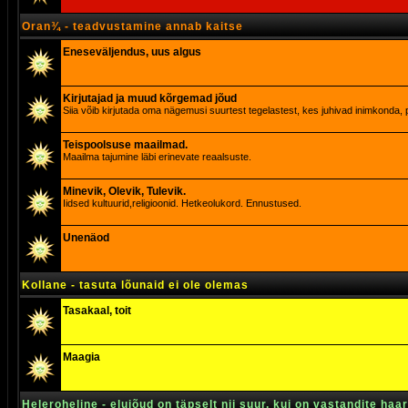
Oran¾ - teadvustamine annab kaitse
Eneseväljendus, uus algus
Kirjutajad ja muud kõrgemad jõud
Siia võib kirjutada oma nägemusi suurtest tegelastest, kes juhivad inimkonda, p
Teispoolsuse maailmad.
Maailma tajumine läbi erinevate reaalsuste.
Minevik, Olevik, Tulevik.
Iidsed kultuurid,religioonid. Hetkeolukord. Ennustused.
Unenäod
Kollane - tasuta lõunaid ei ole olemas
Tasakaal, toit
Maagia
Heleroheline - elujõud on täpselt nii suur, kui on vastandite haa