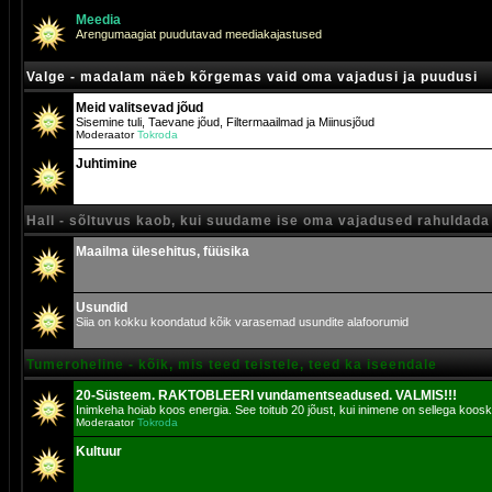
Meedia
Arengumaagiat puudutavad meediakajastused
Valge - madalam näeb kõrgemas vaid oma vajadusi ja puudusi
Meid valitsevad jõud
Sisemine tuli, Taevane jõud, Filtermaailmad ja Miinusjõud
Moderaator
Tokroda
Juhtimine
Hall - sõltuvus kaob, kui suudame ise oma vajadused rahuldada
Maailma ülesehitus, füüsika
Usundid
Siia on kokku koondatud kõik varasemad usundite alafoorumid
Tumeroheline - kõik, mis teed teistele, teed ka iseendale
20-Süsteem. RAKTOBLEERI vundamentseadused. VALMIS!!!
Inimkeha hoiab koos energia. See toitub 20 jõust, kui inimene on sellega koosk
Moderaator
Tokroda
Kultuur