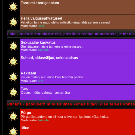
Toorumi aborigeenium
Hella valgussähvatused
Vahel on tunne nagu oleks millestki väga tähtsast aru saanud
Moderaator
Hella
Lilla - tulevik muudab meid, olevikus teeme muudatuse, minevik 
Sexuaalne kasvatus
Siin räägime naiste ja meeste erinevustest.
Moderaator
Tokroda
Suhted, sidusväljad, seksuaalsus
Reklaam
Kui on midagi uut, mida kõik teadma peaks.
Moderaator
Urki
Turg
Ostan, müün, vahetan, annan ära
Punane - poolused: nt olles ühes kohas tugev, oled teises koha
Põrgu
Põrgu ülesandeks on inimest universumiga kooskõlas hoida.
Moderaator
Tokroda
Jõud