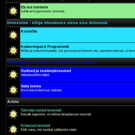
Elu kui süsteem
Isiklikud kogemused, teooriad...
Helesinine - kõige ühenduses oleva sisu ühtlustub
Kooskõla
Kodeeringud & Programmid
Mõtte ja käitumismudelid, mis purustavad inimese elu, taandarendavad, ei lase j
Tumesinine - seaduste tundmine teeb vabaks
Uudised ja seaduspärasused
Vabadus&infoväljad
Vaba teema
Kui ei leia kohta kus rääkida.
Arhiiv
Tokroda vanad teooriad
Kasulik lugemine, et mõista tänapäevast teooriat
Erinevad teemad
Kõik vana, mis tundub säilitamist väärt