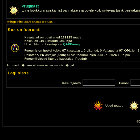
Prügikast
Enne lõplikku äraviskamist pannakse siia ootele kõik mitteväärtuslik päevakaj
M�rgi k�ik alafoorumid loetuks
Kes on foorumil
Kasutajad on postitanud
132225
teadet
Kokku on
1918
liitunud kasutajat
Uusim liitunud kasutaja on
QAPDeang
Foorumis on hetkel kokku
67
kasutajat :: 0 Liitunud, 0 Varjatud ja 67 K�lalist [
Rekordarv k�lastajaid(
2285
) oli siin foorumil P�h Juul 26, 2026 1:36 pm
Foorumil olevad liitunud kasutajad: Puudub
Andmed p�hinevad viimase viie minuti p�hjal
Logi sisse
Kasutajanimi:
Parool:
Uued teated
© 