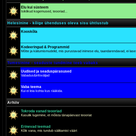
Elu kui süsteem
Isiklikud kogemused, teooriad...
Helesinine - kõige ühenduses oleva sisu ühtlustub
Kooskõla
Kodeeringud & Programmid
Mõtte ja käitumismudelid, mis purustavad inimese elu, taandarendavad, ei lase j
Tumesinine - seaduste tundmine teeb vabaks
Uudised ja seaduspärasused
Vabadus&infoväljad
Vaba teema
Kui ei leia kohta kus rääkida.
Arhiiv
Tokroda vanad teooriad
Kasulik lugemine, et mõista tänapäevast teooriat
Erinevad teemad
Kõik vana, mis tundub säilitamist väärt