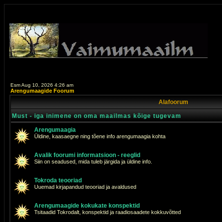
Esm Aug 10, 2026 4:26 am
Arengumaagide Foorum
Alafoorum
Must - iga inimene on oma maailmas kõige tugevam
Arengumaagia
Üldine, kaasaegne ning tõene info arengumaagia kohta
Avalik foorumi informatsioon - reeglid
Siin on seadused, mida tuleb järgida ja üldine info.
Tokroda teooriad
Uuemad kirjapandud teooriad ja avaldused
Arengumaagide kokukate konspektid
Tsitaadid Tokrodalt, konspektid ja raadiosaadete kokkuvõtted