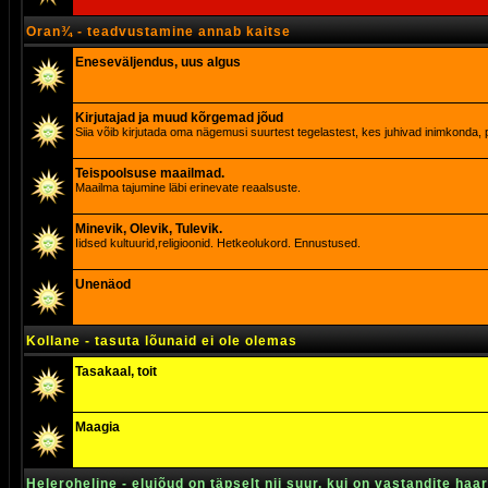
Oran¾ - teadvustamine annab kaitse
Eneseväljendus, uus algus
Kirjutajad ja muud kõrgemad jõud
Siia võib kirjutada oma nägemusi suurtest tegelastest, kes juhivad inimkonda, p
Teispoolsuse maailmad.
Maailma tajumine läbi erinevate reaalsuste.
Minevik, Olevik, Tulevik.
Iidsed kultuurid,religioonid. Hetkeolukord. Ennustused.
Unenäod
Kollane - tasuta lõunaid ei ole olemas
Tasakaal, toit
Maagia
Heleroheline - elujõud on täpselt nii suur, kui on vastandite haa