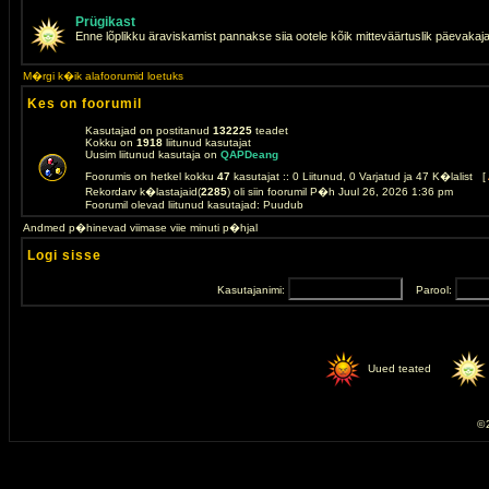
Prügikast
Enne lõplikku äraviskamist pannakse siia ootele kõik mitteväärtuslik päevakaj
M�rgi k�ik alafoorumid loetuks
Kes on foorumil
Kasutajad on postitanud
132225
teadet
Kokku on
1918
liitunud kasutajat
Uusim liitunud kasutaja on
QAPDeang
Foorumis on hetkel kokku
47
kasutajat :: 0 Liitunud, 0 Varjatud ja 47 K�lalist [
Rekordarv k�lastajaid(
2285
) oli siin foorumil P�h Juul 26, 2026 1:36 pm
Foorumil olevad liitunud kasutajad: Puudub
Andmed p�hinevad viimase viie minuti p�hjal
Logi sisse
Kasutajanimi:
Parool:
Uued teated
© 