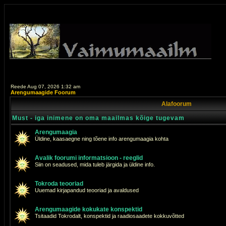
Reede Aug 07, 2026 1:32 am
Arengumaagide Foorum
Alafoorum
Must - iga inimene on oma maailmas kõige tugevam
Arengumaagia
Üldine, kaasaegne ning tõene info arengumaagia kohta
Avalik foorumi informatsioon - reeglid
Siin on seadused, mida tuleb järgida ja üldine info.
Tokroda teooriad
Uuemad kirjapandud teooriad ja avaldused
Arengumaagide kokukate konspektid
Tsitaadid Tokrodalt, konspektid ja raadiosaadete kokkuvõtted