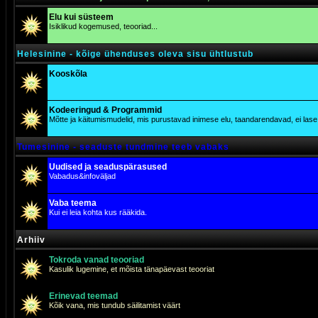
Elu kui süsteem
Isiklikud kogemused, teooriad...
Helesinine - kõige ühenduses oleva sisu ühtlustub
Kooskõla
Kodeeringud & Programmid
Mõtte ja käitumismudelid, mis purustavad inimese elu, taandarendavad, ei lase j
Tumesinine - seaduste tundmine teeb vabaks
Uudised ja seaduspärasused
Vabadus&infoväljad
Vaba teema
Kui ei leia kohta kus rääkida.
Arhiiv
Tokroda vanad teooriad
Kasulik lugemine, et mõista tänapäevast teooriat
Erinevad teemad
Kõik vana, mis tundub säilitamist väärt