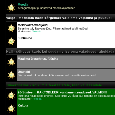
Meedia
Arengumaagiat puudutavad meediakajastused
Valge - madalam näeb kõrgemas vaid oma vajadusi ja puudusi
Meid valitsevad jõud
Sisemine tuli, Taevane jõud, Filtermaailmad ja Miinusjõud
Moderaator
Tokroda
Juhtimine
Hall - sõltuvus kaob, kui suudame ise oma vajadused rahuldada
Maailma ülesehitus, füüsika
Usundid
Siia on kokku koondatud kõik varasemad usundite alafoorumid
Tumeroheline - kõik, mis teed teistele, teed ka iseendale
20-Süsteem. RAKTOBLEERI vundamentseadused. VALMIS!!!
Inimkeha hoiab koos energia. See toitub 20 jõust, kui inimene on sellega koosk
Moderaator
Tokroda
Kultuur