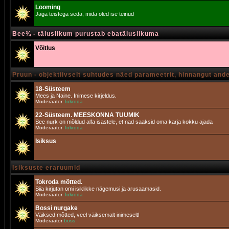
Looming
Jaga teistega seda, mida oled ise teinud
Bee¾ - täiuslikum purustab ebatäiuslikuma
Võitlus
Pruun - objektiivselt suhtudes näed parameetrit, hinnangut and
18-Süsteem
Mees ja Naine. Inimese kirjeldus.
Moderaator
Tokroda
22-Süsteem. MEESKONNA TUUMIK
See nurk on mõldud alfa isastele, et nad saaksid oma karja kokku ajada
Moderaator
Tokroda
Isiksus
Isiksuste eraruumid
Tokroda mõtted.
Siia kirjutan omi isiklikke nägemusi ja arusaamasid.
Moderaator
Tokroda
Bossi nurgake
Väiksed mõtted, veel väiksemalt inimeselt!
Moderaator
boss