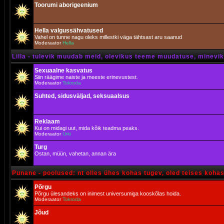
Toorumi aborigeenium
Hella valgussähvatused
Vahel on tunne nagu oleks millestki väga tähtsast aru saanud
Moderaator
Hella
Lilla - tulevik muudab meid, olevikus teeme muudatuse, minevik 
Sexuaalne kasvatus
Siin räägime naiste ja meeste erinevustest.
Moderaator
Tokroda
Suhted, sidusväljad, seksuaalsus
Reklaam
Kui on midagi uut, mida kõik teadma peaks.
Moderaator
Urki
Turg
Ostan, müün, vahetan, annan ära
Punane - poolused: nt olles ühes kohas tugev, oled teises koha
Põrgu
Põrgu ülesandeks on inimest universumiga kooskõlas hoida.
Moderaator
Tokroda
Jõud