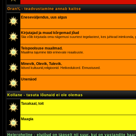
Oran¾ - teadvustamine annab kaitse
Eneseväljendus, uus algus
Kirjutajad ja muud kõrgemad jõud
Siia võib kirjutada oma nägemusi suurtest tegelastest, kes juhivad inimkonda, p
Teispoolsuse maailmad.
Maailma tajumine läbi erinevate reaalsuste.
Minevik, Olevik, Tulevik.
Iidsed kultuurid,religioonid. Hetkeolukord. Ennustused.
Unenäod
Kollane - tasuta lõunaid ei ole olemas
Tasakaal, toit
Maagia
Heleroheline - elujõud on täpselt nii suur, kui on vastandite haa