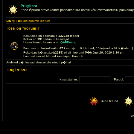
Prügikast
Enne lõplikku äraviskamist pannakse siia ootele kõik mitteväärtuslik päevakaj
M�rgi k�ik alafoorumid loetuks
Kes on foorumil
Kasutajad on postitanud
132225
teadet
Kokku on
1918
liitunud kasutajat
Uusim liitunud kasutaja on
QAPDeang
Foorumis on hetkel kokku
67
kasutajat :: 0 Liitunud, 0 Varjatud ja 67 K�lalist [
Rekordarv k�lastajaid(
2285
) oli siin foorumil P�h Juul 26, 2026 1:36 pm
Foorumil olevad liitunud kasutajad: Puudub
Andmed p�hinevad viimase viie minuti p�hjal
Logi sisse
Kasutajanimi:
Parool:
Uued teated
© 