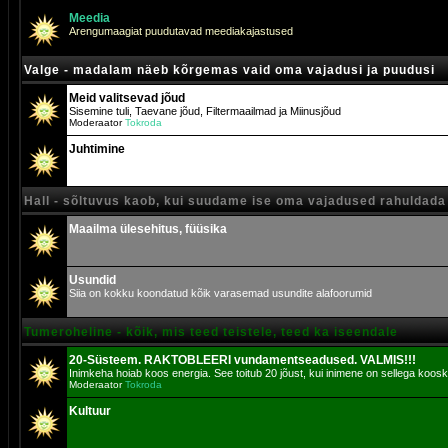
Meedia
Arengumaagiat puudutavad meediakajastused
Valge - madalam näeb kõrgemas vaid oma vajadusi ja puudusi
Meid valitsevad jõud
Sisemine tuli, Taevane jõud, Filtermaailmad ja Miinusjõud
Moderaator
Tokroda
Juhtimine
Hall - sõltuvus kaob, kui suudame ise oma vajadused rahuldada
Maailma ülesehitus, füüsika
Usundid
Siia on kokku koondatud kõik varasemad usundite alafoorumid
Tumeroheline - kõik, mis teed teistele, teed ka iseendale
20-Süsteem. RAKTOBLEERI vundamentseadused. VALMIS!!!
Inimkeha hoiab koos energia. See toitub 20 jõust, kui inimene on sellega koosk
Moderaator
Tokroda
Kultuur