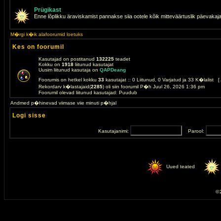
Prügikast
Enne lõplikku äraviskamist pannakse siia ootele kõik mitteväärtuslik päevakaj
M�rgi k�ik alafoorumid loetuks
Kes on foorumil
Kasutajad on postitanud
132225
teadet
Kokku on
1918
liitunud kasutajat
Uusim liitunud kasutaja on
QAPDeang
Foorumis on hetkel kokku
33
kasutajat :: 0 Liitunud, 0 Varjatud ja 33 K�lalist [
Rekordarv k�lastajaid(
2285
) oli siin foorumil P�h Juul 26, 2026 1:36 pm
Foorumil olevad liitunud kasutajad: Puudub
Andmed p�hinevad viimase viie minuti p�hjal
Logi sisse
Kasutajanimi:
Parool:
Uued teated
© 