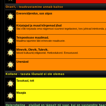
Oran¾ - teadvustamine annab kaitse
Eneseväljendus, uus algus
Kirjutajad ja muud kõrgemad jõud
Siia võib kirjutada oma nägemusi suurtest tegelastest, kes juhivad inimkonda, p
Teispoolsuse maailmad.
Maailma tajumine läbi erinevate reaalsuste.
Minevik, Olevik, Tulevik.
Iidsed kultuurid,religioonid. Hetkeolukord. Ennustused.
Unenäod
Kollane - tasuta lõunaid ei ole olemas
Tasakaal, toit
Maagia
Heleroheline - elujõud on täpselt nii suur, kui on vastandite haa