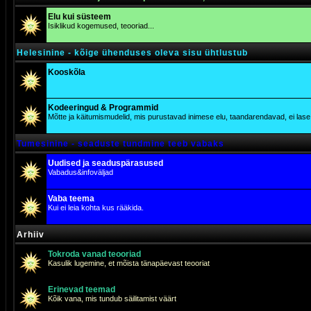
Elu kui süsteem
Isiklikud kogemused, teooriad...
Helesinine - kõige ühenduses oleva sisu ühtlustub
Kooskõla
Kodeeringud & Programmid
Mõtte ja käitumismudelid, mis purustavad inimese elu, taandarendavad, ei lase j
Tumesinine - seaduste tundmine teeb vabaks
Uudised ja seaduspärasused
Vabadus&infoväljad
Vaba teema
Kui ei leia kohta kus rääkida.
Arhiiv
Tokroda vanad teooriad
Kasulik lugemine, et mõista tänapäevast teooriat
Erinevad teemad
Kõik vana, mis tundub säilitamist väärt