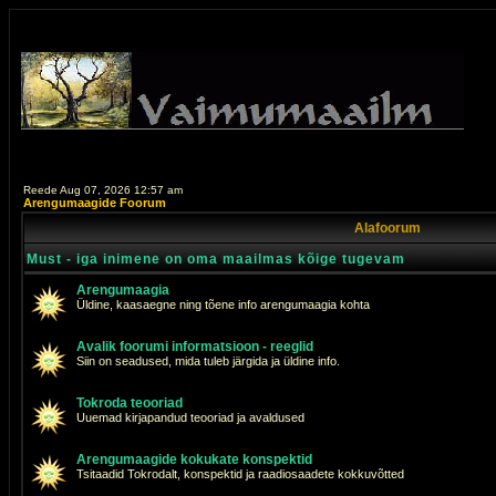
Reede Aug 07, 2026 12:57 am
Arengumaagide Foorum
Alafoorum
Must - iga inimene on oma maailmas kõige tugevam
Arengumaagia
Üldine, kaasaegne ning tõene info arengumaagia kohta
Avalik foorumi informatsioon - reeglid
Siin on seadused, mida tuleb järgida ja üldine info.
Tokroda teooriad
Uuemad kirjapandud teooriad ja avaldused
Arengumaagide kokukate konspektid
Tsitaadid Tokrodalt, konspektid ja raadiosaadete kokkuvõtted