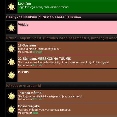
Looming
Jaga teistega seda, mida oled ise teinud
Bee¾ - täiuslikum purustab ebatäiuslikuma
Võitlus
Pruun - objektiivselt suhtudes näed parameetrit, hinnangut and
18-Süsteem
Mees ja Naine. Inimese kirjeldus.
Moderaator
Tokroda
22-Süsteem. MEESKONNA TUUMIK
See nurk on mõldud alfa isastele, et nad saaksid oma karja kokku ajada
Moderaator
Tokroda
Isiksus
Isiksuste eraruumid
Tokroda mõtted.
Siia kirjutan omi isiklikke nägemusi ja arusaamasid.
Moderaator
Tokroda
Bossi nurgake
Väiksed mõtted, veel väiksemalt inimeselt!
Moderaator
boss