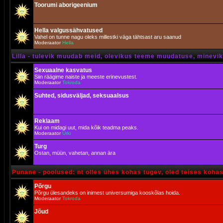
Toorumi aborigeenium
Hella valgussähvatused
Vahel on tunne nagu oleks millestki väga tähtsast aru saanud
Moderaator
Hella
Lilla - tulevik muudab meid, olevikus teeme muudatuse, minevik 
Sexuaalne kasvatus
Siin räägime naiste ja meeste erinevustest.
Moderaator
Tokroda
Suhted, sidusväljad, seksuaalsus
Reklaam
Kui on midagi uut, mida kõik teadma peaks.
Moderaator
Urki
Turg
Ostan, müün, vahetan, annan ära
Punane - poolused: nt olles ühes kohas tugev, oled teises koha
Põrgu
Põrgu ülesandeks on inimest universumiga kooskõlas hoida.
Moderaator
Tokroda
Jõud