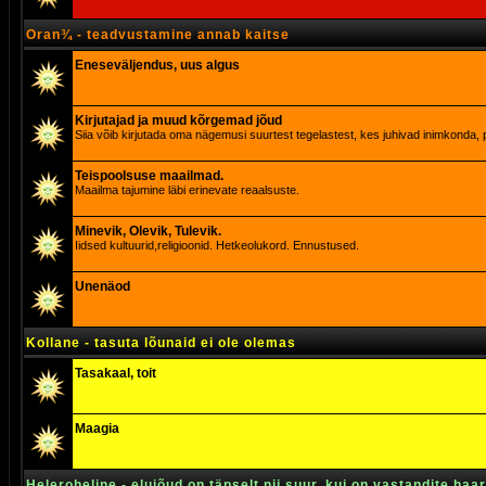
Oran¾ - teadvustamine annab kaitse
Eneseväljendus, uus algus
Kirjutajad ja muud kõrgemad jõud
Siia võib kirjutada oma nägemusi suurtest tegelastest, kes juhivad inimkonda, p
Teispoolsuse maailmad.
Maailma tajumine läbi erinevate reaalsuste.
Minevik, Olevik, Tulevik.
Iidsed kultuurid,religioonid. Hetkeolukord. Ennustused.
Unenäod
Kollane - tasuta lõunaid ei ole olemas
Tasakaal, toit
Maagia
Heleroheline - elujõud on täpselt nii suur, kui on vastandite haa