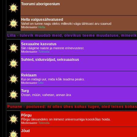
Toorumi aborigeenium
Hella valgussähvatused
Vahel on tunne nagu oleks millestki väga tähtsast aru saanud
Moderaator
Hella
Lilla - tulevik muudab meid, olevikus teeme muudatuse, minevik 
Sexuaalne kasvatus
Siin räägime naiste ja meeste erinevustest.
Moderaator
Tokroda
Suhted, sidusväljad, seksuaalsus
Reklaam
Kui on midagi uut, mida kõik teadma peaks.
Moderaator
Urki
Turg
Ostan, müün, vahetan, annan ära
Punane - poolused: nt olles ühes kohas tugev, oled teises koha
Põrgu
Põrgu ülesandeks on inimest universumiga kooskõlas hoida.
Moderaator
Tokroda
Jõud