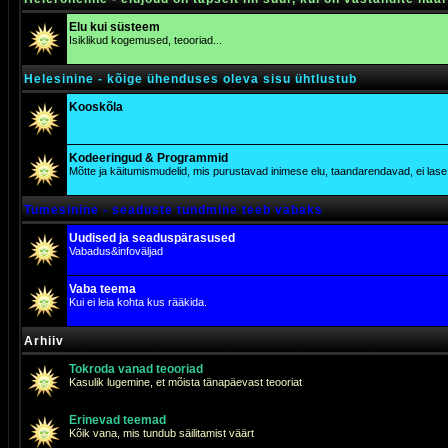
Elu kui süsteem
Isiklikud kogemused, teooriad...
Helesinine - kõige ühenduses oleva sisu ühtlustub
Kooskõla
Kodeeringud & Programmid
Mõtte ja käitumismudelid, mis purustavad inimese elu, taandarendavad, ei lase j
Tumesinine - seaduste tundmine teeb vabaks
Uudised ja seaduspärasused
Vabadus&infoväljad
Vaba teema
Kui ei leia kohta kus rääkida.
Arhiiv
Tokroda vanad teooriad
Kasulik lugemine, et mõista tänapäevast teooriat
Erinevad teemad
Kõik vana, mis tundub säilitamist väärt