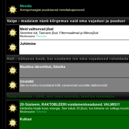
Meedia
Arengumaagiat puudutavad meediakajastused
Valge - madalam näeb kõrgemas vaid oma vajadusi ja puudusi
Meid valitsevad jõud
Sisemine tuli, Taevane jõud, Filtermaailmad ja Miinusjõud
Moderaator
Tokroda
Juhtimine
Hall - sõltuvus kaob, kui suudame ise oma vajadused rahuldada
Maailma ülesehitus, füüsika
Usundid
Siia on kokku koondatud kõik varasemad usundite alafoorumid
Tumeroheline - kõik, mis teed teistele, teed ka iseendale
20-Süsteem. RAKTOBLEERI vundamentseadused. VALMIS!!!
Inimkeha hoiab koos energia. See toitub 20 jõust, kui inimene on sellega koosk
Moderaator
Tokroda
Kultuur