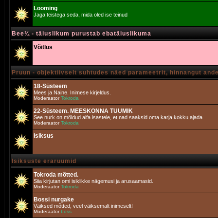
Looming
Jaga teistega seda, mida oled ise teinud
Bee¾ - täiuslikum purustab ebatäiuslikuma
Võitlus
Pruun - objektiivselt suhtudes näed parameetrit, hinnangut and
18-Süsteem
Mees ja Naine. Inimese kirjeldus.
Moderaator
Tokroda
22-Süsteem. MEESKONNA TUUMIK
See nurk on mõldud alfa isastele, et nad saaksid oma karja kokku ajada
Moderaator
Tokroda
Isiksus
Isiksuste eraruumid
Tokroda mõtted.
Siia kirjutan omi isiklikke nägemusi ja arusaamasid.
Moderaator
Tokroda
Bossi nurgake
Väiksed mõtted, veel väiksemalt inimeselt!
Moderaator
boss