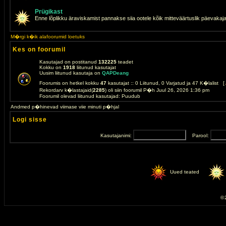
Prügikast
Enne lõplikku äraviskamist pannakse siia ootele kõik mitteväärtuslik päevakaj
M�rgi k�ik alafoorumid loetuks
Kes on foorumil
Kasutajad on postitanud
132225
teadet
Kokku on
1918
liitunud kasutajat
Uusim liitunud kasutaja on
QAPDeang
Foorumis on hetkel kokku
47
kasutajat :: 0 Liitunud, 0 Varjatud ja 47 K�lalist [
Rekordarv k�lastajaid(
2285
) oli siin foorumil P�h Juul 26, 2026 1:36 pm
Foorumil olevad liitunud kasutajad: Puudub
Andmed p�hinevad viimase viie minuti p�hjal
Logi sisse
Kasutajanimi:
Parool:
Uued teated
© 