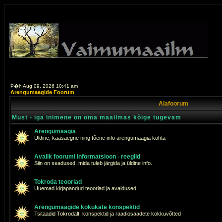
P�h Aug 09, 2026 10:41 am
Arengumaagide Foorum
Alafoorum
Must - iga inimene on oma maailmas kõige tugevam
Arengumaagia
Üldine, kaasaegne ning tõene info arengumaagia kohta
Avalik foorumi informatsioon - reeglid
Siin on seadused, mida tuleb järgida ja üldine info.
Tokroda teooriad
Uuemad kirjapandud teooriad ja avaldused
Arengumaagide kokukate konspektid
Tsitaadid Tokrodalt, konspektid ja raadiosaadete kokkuvõtted