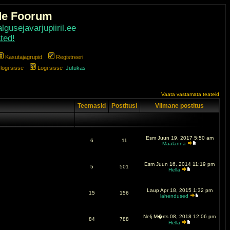
de Foorum
gusejavarjupiiril.ee
ted!
Kasutajagrupid
Registreeri
ogi sisse
Logi sisse
Jutukas
Vaata vastamata teateid
Teemasid
Postitusi
Viimane postitus
Esm Juun 19, 2017 5:50 am
6
11
Maalanna
Esm Juun 16, 2014 11:19 pm
5
501
Hella
Laup Apr 18, 2015 1:32 pm
15
156
lahendused
Nelj M�rts 08, 2018 12:06 pm
84
788
Hella