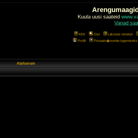
Arengumaagi
Kuula uusi saateid
www.val
Vanad saa
KKK
Otsi
Liikmete nimekiri
Profiil
Privaats�numite lugemiseks l
Alafoorum