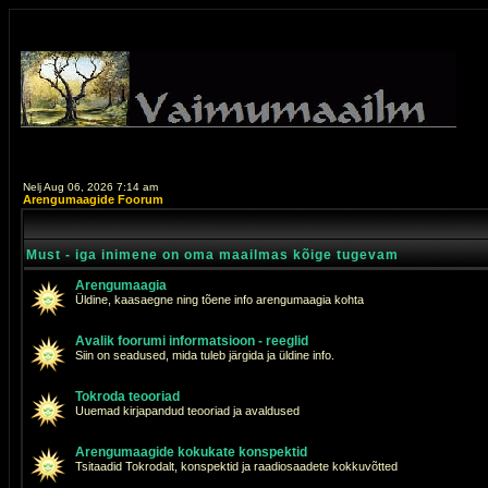
Nelj Aug 06, 2026 7:14 am
Arengumaagide Foorum
Must - iga inimene on oma maailmas kõige tugevam
Arengumaagia
Üldine, kaasaegne ning tõene info arengumaagia kohta
Avalik foorumi informatsioon - reeglid
Siin on seadused, mida tuleb järgida ja üldine info.
Tokroda teooriad
Uuemad kirjapandud teooriad ja avaldused
Arengumaagide kokukate konspektid
Tsitaadid Tokrodalt, konspektid ja raadiosaadete kokkuvõtted