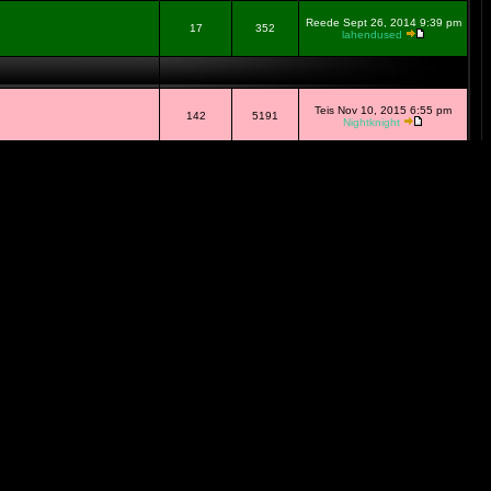
Reede Sept 26, 2014 9:39 pm
17
352
lahendused
Teis Nov 10, 2015 6:55 pm
142
5191
Nightknight
Nelj M�rts 31, 2016 12:48 am
13
485
Tige tihane
Kolm M�rts 13, 2013 5:13 pm
8
293
akk
Laup M�rts 19, 2016 12:44 am
1216
30857
kama
Laup M�rts 19, 2016 1:18 am
76
4518
kama
Nelj Juun 05, 2014 12:00 pm
69
1855
boss