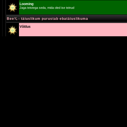
Looming
Jaga teistega seda, mida oled ise teinud
Bee¾ - täiuslikum purustab ebatäiuslikuma
Võitlus
Pruun - objektiivselt suhtudes näed parameetrit, hinnangut and
18-Süsteem
Mees ja Naine. Inimese kirjeldus.
Moderaator
Tokroda
22-Süsteem. MEESKONNA TUUMIK
See nurk on mõldud alfa isastele, et nad saaksid oma karja kokku ajada
Moderaator
Tokroda
Isiksus
Isiksuste eraruumid
Tokroda mõtted.
Siia kirjutan omi isiklikke nägemusi ja arusaamasid.
Moderaator
Tokroda
Bossi nurgake
Väiksed mõtted, veel väiksemalt inimeselt!
Moderaator
boss