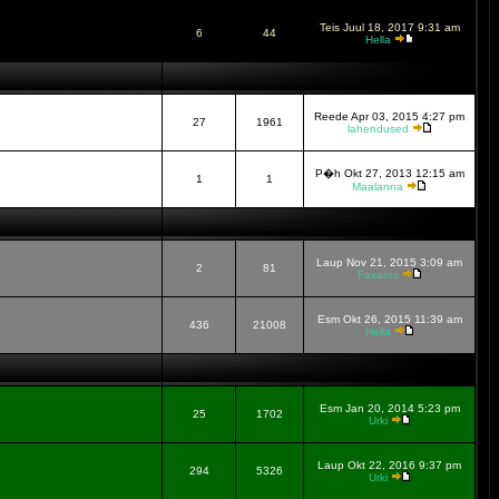
Teis Juul 18, 2017 9:31 am
6
44
Hella
Reede Apr 03, 2015 4:27 pm
27
1961
lahendused
P�h Okt 27, 2013 12:15 am
1
1
Maalanna
Laup Nov 21, 2015 3:09 am
2
81
Faxaros
Esm Okt 26, 2015 11:39 am
436
21008
Hella
Esm Jan 20, 2014 5:23 pm
25
1702
Urki
Laup Okt 22, 2016 9:37 pm
294
5326
Urki