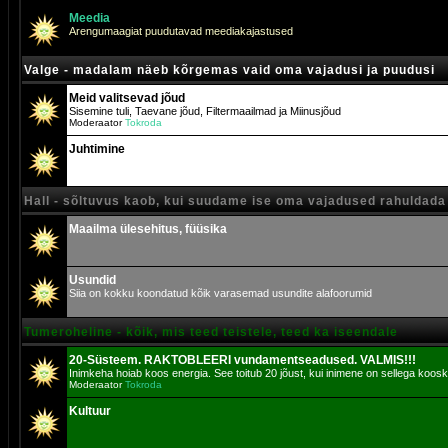
Meedia
Arengumaagiat puudutavad meediakajastused
Valge - madalam näeb kõrgemas vaid oma vajadusi ja puudusi
Meid valitsevad jõud
Sisemine tuli, Taevane jõud, Filtermaailmad ja Miinusjõud
Moderaator
Tokroda
Juhtimine
Hall - sõltuvus kaob, kui suudame ise oma vajadused rahuldada
Maailma ülesehitus, füüsika
Usundid
Siia on kokku koondatud kõik varasemad usundite alafoorumid
Tumeroheline - kõik, mis teed teistele, teed ka iseendale
20-Süsteem. RAKTOBLEERI vundamentseadused. VALMIS!!!
Inimkeha hoiab koos energia. See toitub 20 jõust, kui inimene on sellega koosk
Moderaator
Tokroda
Kultuur