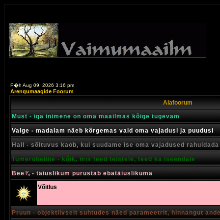
P�h Aug 09, 2026 3:16 pm
Arengumaagide Foorum
Alafoorum
Must - iga inimene on oma maailmas kõige tugevam
Valge - madalam näeb kõrgemas vaid oma vajadusi ja puudusi
Hall - sõltuvus kaob, kui suudame ise oma vajadused rahuldada
Tumeroheline - kõik, mis teed teistele, teed ka iseendale
Bee¾ - täiuslikum purustab ebatäiuslikuma
Võitlus
Pruun - objektiivselt suhtudes näed parameetrit, hinnangut and