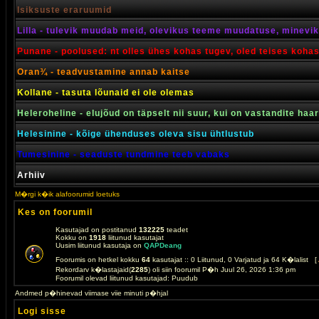
Isiksuste eraruumid
Lilla - tulevik muudab meid, olevikus teeme muudatuse, minevik 
Punane - poolused: nt olles ühes kohas tugev, oled teises koha
Oran¾ - teadvustamine annab kaitse
Kollane - tasuta lõunaid ei ole olemas
Heleroheline - elujõud on täpselt nii suur, kui on vastandite haa
Helesinine - kõige ühenduses oleva sisu ühtlustub
Tumesinine - seaduste tundmine teeb vabaks
Arhiiv
M�rgi k�ik alafoorumid loetuks
Kes on foorumil
Kasutajad on postitanud
132225
teadet
Kokku on
1918
liitunud kasutajat
Uusim liitunud kasutaja on
QAPDeang
Foorumis on hetkel kokku
64
kasutajat :: 0 Liitunud, 0 Varjatud ja 64 K�lalist [
Rekordarv k�lastajaid(
2285
) oli siin foorumil P�h Juul 26, 2026 1:36 pm
Foorumil olevad liitunud kasutajad: Puudub
Andmed p�hinevad viimase viie minuti p�hjal
Logi sisse