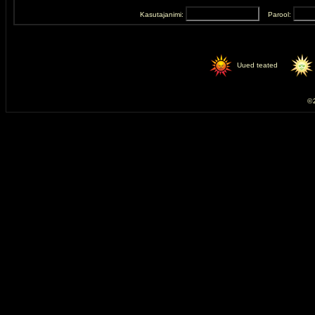
Kasutajanimi:
Parool:
Uued teated
© 