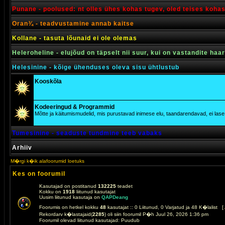
Punane - poolused: nt olles ühes kohas tugev, oled teises koha
Oran¾ - teadvustamine annab kaitse
Kollane - tasuta lõunaid ei ole olemas
Heleroheline - elujõud on täpselt nii suur, kui on vastandite haa
Helesinine - kõige ühenduses oleva sisu ühtlustub
Kooskõla
Kodeeringud & Programmid
Mõtte ja käitumismudelid, mis purustavad inimese elu, taandarendavad, ei lase j
Tumesinine - seaduste tundmine teeb vabaks
Arhiiv
M�rgi k�ik alafoorumid loetuks
Kes on foorumil
Kasutajad on postitanud
132225
teadet
Kokku on
1918
liitunud kasutajat
Uusim liitunud kasutaja on
QAPDeang
Foorumis on hetkel kokku
48
kasutajat :: 0 Liitunud, 0 Varjatud ja 48 K�lalist [
Rekordarv k�lastajaid(
2285
) oli siin foorumil P�h Juul 26, 2026 1:36 pm
Foorumil olevad liitunud kasutajad: Puudub