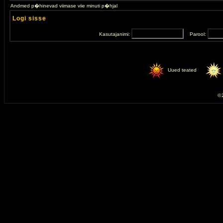
Andmed p�hinevad viimase viie minuti p�hjal
Logi sisse
Kasutajanimi:
Parool:
Uued teated
© 