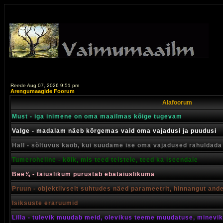
Reede Aug 07, 2026 9:51 pm
Arengumaagide Foorum
Alafoorum
Must - iga inimene on oma maailmas kõige tugevam
Valge - madalam näeb kõrgemas vaid oma vajadusi ja puudusi
Hall - sõltuvus kaob, kui suudame ise oma vajadused rahuldada
Tumeroheline - kõik, mis teed teistele, teed ka iseendale
Bee¾ - täiuslikum purustab ebatäiuslikuma
Pruun - objektiivselt suhtudes näed parameetrit, hinnangut and
Isiksuste eraruumid
Lilla - tulevik muudab meid, olevikus teeme muudatuse, minevik 