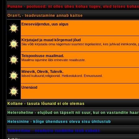
Punane - poolused: nt olles ühes kohas tugev, oled teises koha
Oran¾ - teadvustamine annab kaitse
Eneseväljendus, uus algus
Kirjutajad ja muud kõrgemad jõud
Siia võib kirjutada oma nägemusi suurtest tegelastest, kes juhivad inimkonda, p
Teispoolsuse maailmad.
Maailma tajumine läbi erinevate reaalsuste.
Minevik, Olevik, Tulevik.
Iidsed kultuurid,religioonid. Hetkeolukord. Ennustused.
Unenäod
Kollane - tasuta lõunaid ei ole olemas
Heleroheline - elujõud on täpselt nii suur, kui on vastandite haa
Helesinine - kõige ühenduses oleva sisu ühtlustub
Tumesinine - seaduste tundmine teeb vabaks