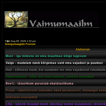
P�h Aug 09, 2026 1:32 pm
Arengumaagide Foorum
Alafoorum
Must - iga inimene on oma maailmas kõige tugevam
Valge - madalam näeb kõrgemas vaid oma vajadusi ja puudusi
Hall - sõltuvus kaob, kui suudame ise oma vajadused rahuldada
Tumeroheline - kõik, mis teed teistele, teed ka iseendale
Bee¾ - täiuslikum purustab ebatäiuslikuma
Pruun - objektiivselt suhtudes näed parameetrit, hinnangut and
Isiksuste eraruumid
Lilla - tulevik muudab meid, olevikus teeme muudatuse, minevik 