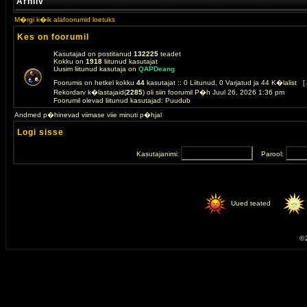
Arhiiv
M�rgi k�ik alafoorumid loetuks
Kes on foorumil
Kasutajad on postitanud
132225
teadet
Kokku on
1918
liitunud kasutajat
Uusim liitunud kasutaja on
QAPDeang
Foorumis on hetkel kokku
44
kasutajat :: 0 Liitunud, 0 Varjatud ja 44 K�lalist [
Rekordarv k�lastajaid(
2285
) oli siin foorumil P�h Juul 26, 2026 1:36 pm
Foorumil olevad liitunud kasutajad: Puudub
Andmed p�hinevad viimase viie minuti p�hjal
Logi sisse
Kasutajanimi:
Parool:
Uued teated
© 