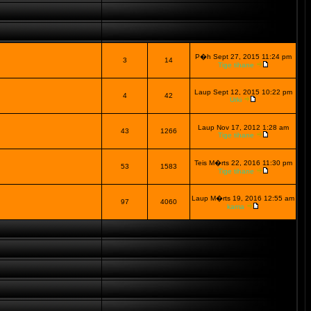
P�h Sept 27, 2015 11:24 pm
3
14
Tige tihane
Laup Sept 12, 2015 10:22 pm
4
42
Urki
Laup Nov 17, 2012 1:28 am
43
1266
Tige tihane
Teis M�rts 22, 2016 11:30 pm
53
1583
Tige tihane
Laup M�rts 19, 2016 12:55 am
97
4060
kama