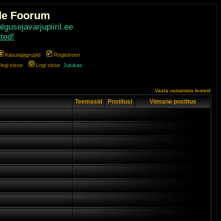
de Foorum
gusejavarjupiiril.ee
ted!
Kasutajagrupid
Registreeri
ogi sisse
Logi sisse
Jutukas
Vaata vastamata teateid
Teemasid
Postitusi
Viimane postitus