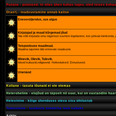
Punane - poolused: nt olles ühes kohas tugev, oled teises koha
Oran¾ - teadvustamine annab kaitse
Eneseväljendus, uus algus
Kirjutajad ja muud kõrgemad jõud
Siia võib kirjutada oma nägemusi suurtest tegelastest, kes juhivad inimkonda, p
Teispoolsuse maailmad.
Maailma tajumine läbi erinevate reaalsuste.
Minevik, Olevik, Tulevik.
Iidsed kultuurid,religioonid. Hetkeolukord. Ennustused.
Unenäod
Kollane - tasuta lõunaid ei ole olemas
Heleroheline - elujõud on täpselt nii suur, kui on vastandite haa
Helesinine - kõige ühenduses oleva sisu ühtlustub
Tumesinine - seaduste tundmine teeb vabaks
Arhiiv