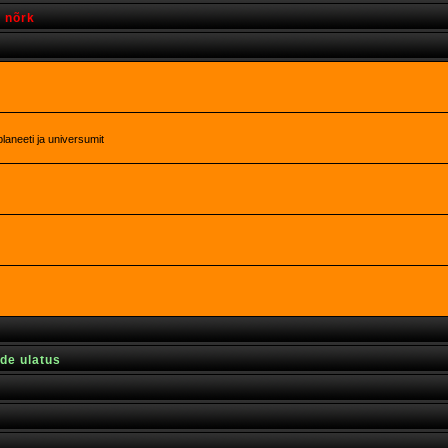
s nõrk
laneeti ja universumit
rde ulatus