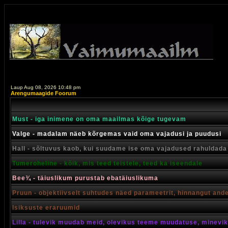
Laup Aug 08, 2026 10:48 pm
Arengumaagide Foorum
Must - iga inimene on oma maailmas kõige tugevam
Valge - madalam näeb kõrgemas vaid oma vajadusi ja puudusi
Hall - sõltuvus kaob, kui suudame ise oma vajadused rahuldada
Tumeroheline - kõik, mis teed teistele, teed ka iseendale
Bee¾ - täiuslikum purustab ebatäiuslikuma
Pruun - objektiivselt suhtudes näed parameetrit, hinnangut and
Isiksuste eraruumid
Lilla - tulevik muudab meid, olevikus teeme muudatuse, minevik 