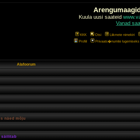
Arengumaagi
Kuula uusi saateid
www.val
Vanad saa
KKK
Otsi
Liikmete nimekiri
Profiil
Privaats�numite lugemiseks l
Alafoorum
es näed mõju
säilitab