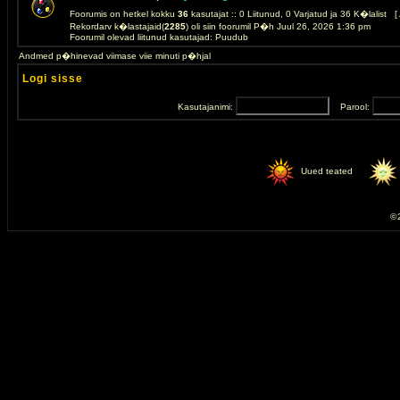
Foorumis on hetkel kokku
36
kasutajat :: 0 Liitunud, 0 Varjatud ja 36 K�lalist [
Rekordarv k�lastajaid(
2285
) oli siin foorumil P�h Juul 26, 2026 1:36 pm
Foorumil olevad liitunud kasutajad: Puudub
Andmed p�hinevad viimase viie minuti p�hjal
Logi sisse
Kasutajanimi:
Parool:
Uued teated
© 