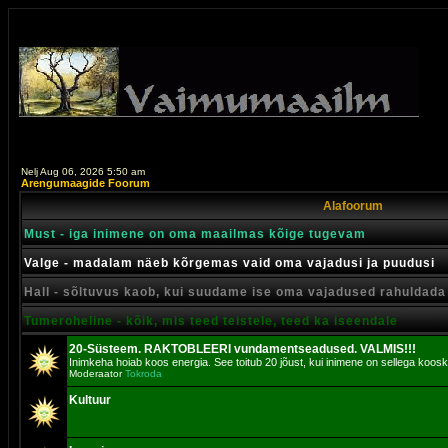
Nelj Aug 06, 2026 5:50 am
Arengumaagide Foorum
Alafoorum
Must - iga inimene on oma maailmas kõige tugevam
Valge - madalam näeb kõrgemas vaid oma vajadusi ja puudusi
Hall - sõltuvus kaob, kui suudame ise oma vajadused rahuldada
Tumeroheline - kõik, mis teed teistele, teed ka iseendale
20-Süsteem. RAKTOBLEERI vundamentseadused. VALMIS!!!
Inimkeha hoiab koos energia. See toitub 20 jõust, kui inimene on sellega koosk
Moderaator
Tokroda
Kultuur