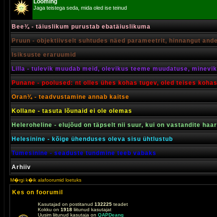
Looming
Jaga teistega seda, mida oled ise teinud
Bee¾ - täiuslikum purustab ebatäiuslikuma
Pruun - objektiivselt suhtudes näed parameetrit, hinnangut and
Isiksuste eraruumid
Lilla - tulevik muudab meid, olevikus teeme muudatuse, minevik 
Punane - poolused: nt olles ühes kohas tugev, oled teises koha
Oran¾ - teadvustamine annab kaitse
Kollane - tasuta lõunaid ei ole olemas
Heleroheline - elujõud on täpselt nii suur, kui on vastandite haa
Helesinine - kõige ühenduses oleva sisu ühtlustub
Tumesinine - seaduste tundmine teeb vabaks
Arhiiv
M�rgi k�ik alafoorumid loetuks
Kes on foorumil
Kasutajad on postitanud
132225
teadet
Kokku on
1918
liitunud kasutajat
Uusim liitunud kasutaja on
QAPDeang