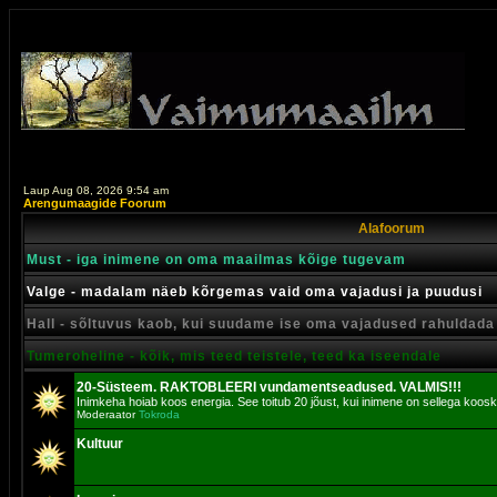
Laup Aug 08, 2026 9:54 am
Arengumaagide Foorum
Alafoorum
Must - iga inimene on oma maailmas kõige tugevam
Valge - madalam näeb kõrgemas vaid oma vajadusi ja puudusi
Hall - sõltuvus kaob, kui suudame ise oma vajadused rahuldada
Tumeroheline - kõik, mis teed teistele, teed ka iseendale
20-Süsteem. RAKTOBLEERI vundamentseadused. VALMIS!!!
Inimkeha hoiab koos energia. See toitub 20 jõust, kui inimene on sellega koosk
Moderaator
Tokroda
Kultuur