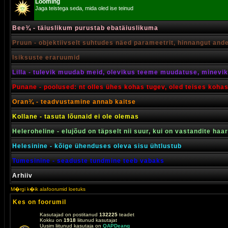
Looming
Jaga teistega seda, mida oled ise teinud
Bee¾ - täiuslikum purustab ebatäiuslikuma
Pruun - objektiivselt suhtudes näed parameetrit, hinnangut and
Isiksuste eraruumid
Lilla - tulevik muudab meid, olevikus teeme muudatuse, minevik 
Punane - poolused: nt olles ühes kohas tugev, oled teises koha
Oran¾ - teadvustamine annab kaitse
Kollane - tasuta lõunaid ei ole olemas
Heleroheline - elujõud on täpselt nii suur, kui on vastandite haa
Helesinine - kõige ühenduses oleva sisu ühtlustub
Tumesinine - seaduste tundmine teeb vabaks
Arhiiv
M�rgi k�ik alafoorumid loetuks
Kes on foorumil
Kasutajad on postitanud
132225
teadet
Kokku on
1918
liitunud kasutajat
Uusim liitunud kasutaja on
QAPDeang