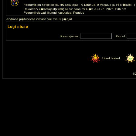
Foorumis on hetkel kokku
56
kasutajat :: 0 Liitunud, 0 Varjatud ja 56 K�lalist [
Rekordarv k�lastajaid(
2285
) oli siin foorumil P�h Juul 26, 2026 1:36 pm
Foorumil olevad liitunud kasutajad: Puudub
Andmed p�hinevad viimase viie minuti p�hjal
Logi sisse
Kasutajanimi:
Parool:
Uued teated
© 