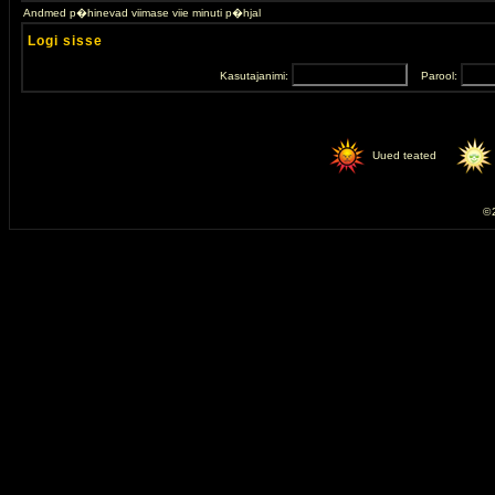
Andmed p�hinevad viimase viie minuti p�hjal
Logi sisse
Kasutajanimi:
Parool:
Uued teated
© 