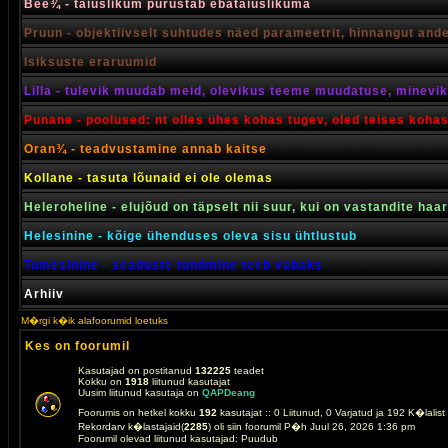
Bee¾ - täiuslikum purustab ebatäiuslikuma
Pruun - objektiivselt suhtudes näed parameetrit, hinnangut and
Isiksuste eraruumid
Lilla - tulevik muudab meid, olevikus teeme muudatuse, minevik 
Punane - poolused: nt olles ühes kohas tugev, oled teises koha
Oran¾ - teadvustamine annab kaitse
Kollane - tasuta lõunaid ei ole olemas
Heleroheline - elujõud on täpselt nii suur, kui on vastandite haa
Helesinine - kõige ühenduses oleva sisu ühtlustub
Tumesinine - seaduste tundmine teeb vabaks
Arhiiv
M�rgi k�ik alafoorumid loetuks
Kes on foorumil
Kasutajad on postitanud
132225
teadet
Kokku on
1918
liitunud kasutajat
Uusim liitunud kasutaja on
QAPDeang
Foorumis on hetkel kokku
192
kasutajat :: 0 Liitunud, 0 Varjatud ja 192 K�lalis
Rekordarv k�lastajaid(
2285
) oli siin foorumil P�h Juul 26, 2026 1:36 pm
Foorumil olevad liitunud kasutajad: Puudub