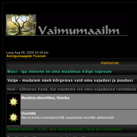
Laup Aug 08, 2026 10:18 pm
Arengumaagide Foorum
Alafoorum
Must - iga inimene on oma maailmas kõige tugevam
Valge - madalam näeb kõrgemas vaid oma vajadusi ja puudusi
Hall - sõltuvus kaob, kui suudame ise oma vajadused rahuldada
Maailma ülesehitus, füüsika
Usundid
Siia on kokku koondatud kõik varasemad usundite alafoorumid
Tumeroheline - kõik, mis teed teistele, teed ka iseendale