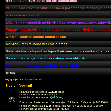
Bee¾ - täiuslikum purustab ebatäiuslikuma
Pruun - objektiivselt suhtudes näed parameetrit, hinnangut and
Isiksuste eraruumid
Lilla - tulevik muudab meid, olevikus teeme muudatuse, minevik 
Punane - poolused: nt olles ühes kohas tugev, oled teises koha
Oran¾ - teadvustamine annab kaitse
Kollane - tasuta lõunaid ei ole olemas
Heleroheline - elujõud on täpselt nii suur, kui on vastandite haa
Helesinine - kõige ühenduses oleva sisu ühtlustub
Tumesinine - seaduste tundmine teeb vabaks
Arhiiv
M�rgi k�ik alafoorumid loetuks
Kes on foorumil
Kasutajad on postitanud
132225
teadet
Kokku on
1918
liitunud kasutajat
Uusim liitunud kasutaja on
QAPDeang
Foorumis on hetkel kokku
148
kasutajat :: 0 Liitunud, 0 Varjatud ja 148 K�lalis
Rekordarv k�lastajaid(
2285
) oli siin foorumil P�h Juul 26, 2026 1:36 pm
Foorumil olevad liitunud kasutajad: Puudub