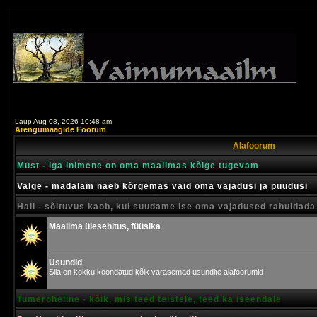
Laup Aug 08, 2026 10:48 am
Arengumaagide Foorum
Alafoorum
Must - iga inimene on oma maailmas kõige tugevam
Valge - madalam näeb kõrgemas vaid oma vajadusi ja puudusi
Hall - sõltuvus kaob, kui suudame ise oma vajadused rahuldada
Maailma ülesehitus, füüsika
Usundid
Siia on kokku koondatud kõik varasemad usundite alafoorumid
Tumeroheline - kõik, mis teed teistele, teed ka iseendale