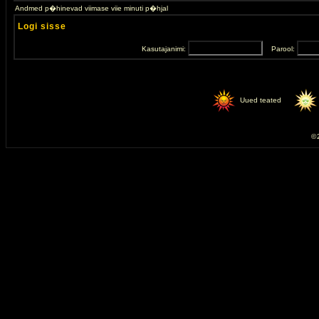
Andmed p�hinevad viimase viie minuti p�hjal
Logi sisse
Kasutajanimi:
Parool:
Uued teated
© 