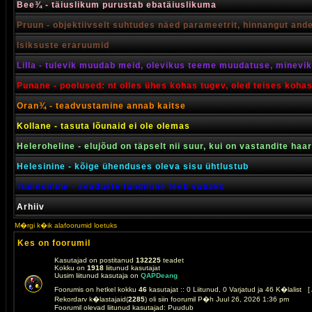
Bee¾ - täiuslikum purustab ebatäiuslikuma
Pruun - objektiivselt suhtudes näed parameetrit, hinnangut and
Isiksuste eraruumid
Lilla - tulevik muudab meid, olevikus teeme muudatuse, minevik 
Punane - poolused: nt olles ühes kohas tugev, oled teises koha
Oran¾ - teadvustamine annab kaitse
Kollane - tasuta lõunaid ei ole olemas
Heleroheline - elujõud on täpselt nii suur, kui on vastandite haa
Helesinine - kõige ühenduses oleva sisu ühtlustub
Tumesinine - seaduste tundmine teeb vabaks
Arhiiv
M�rgi k�ik alafoorumid loetuks
Kes on foorumil
Kasutajad on postitanud
132225
teadet
Kokku on
1918
liitunud kasutajat
Uusim liitunud kasutaja on
QAPDeang
Foorumis on hetkel kokku
46
kasutajat :: 0 Liitunud, 0 Varjatud ja 46 K�lalist [
Rekordarv k�lastajaid(
2285
) oli siin foorumil P�h Juul 26, 2026 1:36 pm
Foorumil olevad liitunud kasutajad: Puudub