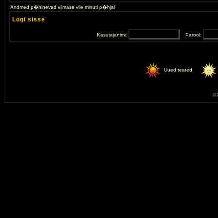
Andmed p�hinevad viimase viie minuti p�hjal
Logi sisse
Kasutajanimi:
Parool:
Uued teated
© 