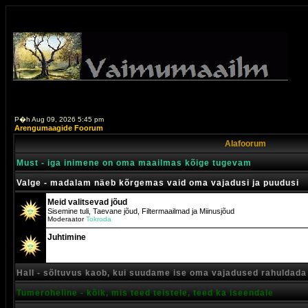
P�h Aug 09, 2026 5:45 pm
Arengumaagide Foorum
Alafoorum
Must - iga inimene on oma maailmas kõige tugevam
Valge - madalam näeb kõrgemas vaid oma vajadusi ja puudusi
Meid valitsevad jõud
Sisemine tuli, Taevane jõud, Filtermaailmad ja Miinusjõud
Moderaator
Tokroda
Juhtimine
Hall - sõltuvus kaob, kui suudame ise oma vajadused rahuldada
Tumeroheline - kõik, mis teed teistele, teed ka iseendale