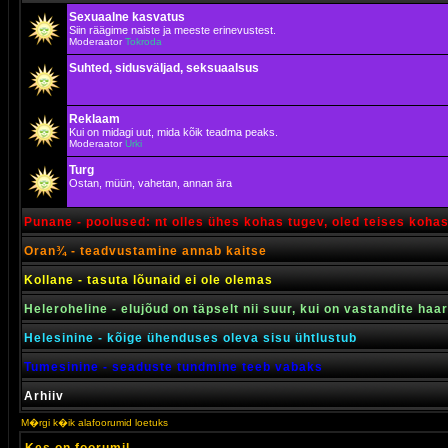
Sexuaalne kasvatus
Siin räägime naiste ja meeste erinevustest.
Moderaator
Tokroda
Suhted, sidusväljad, seksuaalsus
Reklaam
Kui on midagi uut, mida kõik teadma peaks.
Moderaator
Urki
Turg
Ostan, müün, vahetan, annan ära
Punane - poolused: nt olles ühes kohas tugev, oled teises koha
Oran¾ - teadvustamine annab kaitse
Kollane - tasuta lõunaid ei ole olemas
Heleroheline - elujõud on täpselt nii suur, kui on vastandite haa
Helesinine - kõige ühenduses oleva sisu ühtlustub
Tumesinine - seaduste tundmine teeb vabaks
Arhiiv
M�rgi k�ik alafoorumid loetuks