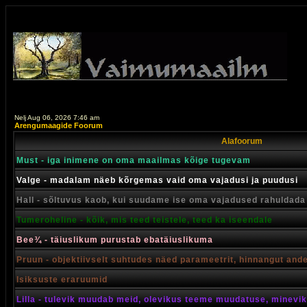
Nelj Aug 06, 2026 7:46 am
Arengumaagide Foorum
Alafoorum
Must - iga inimene on oma maailmas kõige tugevam
Valge - madalam näeb kõrgemas vaid oma vajadusi ja puudusi
Hall - sõltuvus kaob, kui suudame ise oma vajadused rahuldada
Tumeroheline - kõik, mis teed teistele, teed ka iseendale
Bee¾ - täiuslikum purustab ebatäiuslikuma
Pruun - objektiivselt suhtudes näed parameetrit, hinnangut and
Isiksuste eraruumid
Lilla - tulevik muudab meid, olevikus teeme muudatuse, minevik 