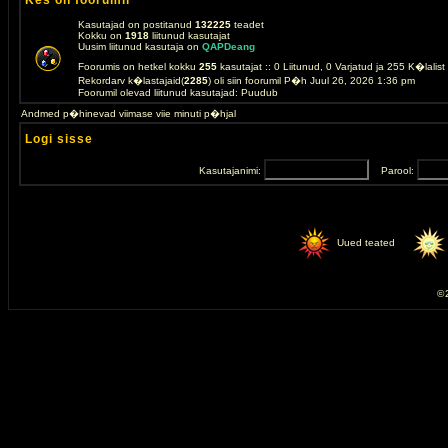
Kes on foorumil
Kasutajad on postitanud
132225
teadet
Kokku on
1918
liitunud kasutajat
Uusim liitunud kasutaja on
QAPDeang
Foorumis on hetkel kokku
255
kasutajat :: 0 Liitunud, 0 Varjatud ja 255 K�lalis
Rekordarv k�lastajaid(
2285
) oli siin foorumil P�h Juul 26, 2026 1:36 pm
Foorumil olevad liitunud kasutajad: Puudub
Andmed p�hinevad viimase viie minuti p�hjal
Logi sisse
Kasutajanimi:
Parool:
Uued teated
© 