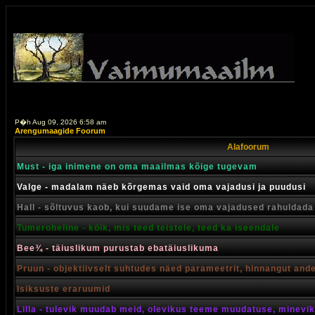
P�h Aug 09, 2026 6:58 am
Arengumaagide Foorum
Alafoorum
Must - iga inimene on oma maailmas kõige tugevam
Valge - madalam näeb kõrgemas vaid oma vajadusi ja puudusi
Hall - sõltuvus kaob, kui suudame ise oma vajadused rahuldada
Tumeroheline - kõik, mis teed teistele, teed ka iseendale
Bee¾ - täiuslikum purustab ebatäiuslikuma
Pruun - objektiivselt suhtudes näed parameetrit, hinnangut and
Isiksuste eraruumid
Lilla - tulevik muudab meid, olevikus teeme muudatuse, minevik 