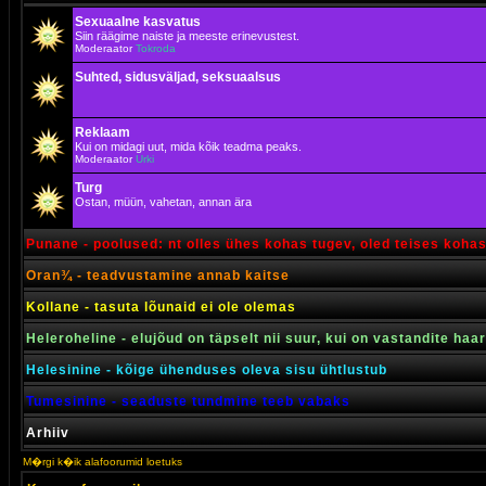
Sexuaalne kasvatus
Siin räägime naiste ja meeste erinevustest.
Moderaator
Tokroda
Suhted, sidusväljad, seksuaalsus
Reklaam
Kui on midagi uut, mida kõik teadma peaks.
Moderaator
Urki
Turg
Ostan, müün, vahetan, annan ära
Punane - poolused: nt olles ühes kohas tugev, oled teises koha
Oran¾ - teadvustamine annab kaitse
Kollane - tasuta lõunaid ei ole olemas
Heleroheline - elujõud on täpselt nii suur, kui on vastandite haa
Helesinine - kõige ühenduses oleva sisu ühtlustub
Tumesinine - seaduste tundmine teeb vabaks
Arhiiv
M�rgi k�ik alafoorumid loetuks