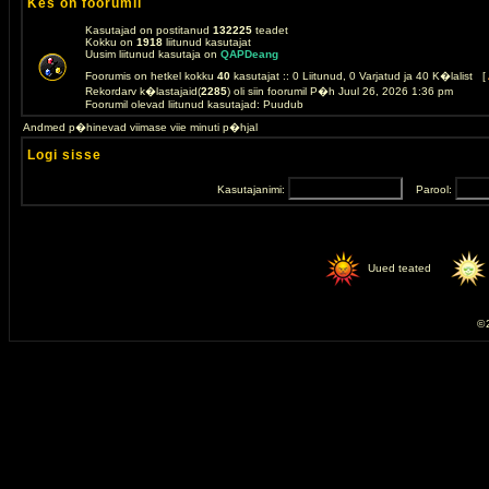
Kes on foorumil
Kasutajad on postitanud
132225
teadet
Kokku on
1918
liitunud kasutajat
Uusim liitunud kasutaja on
QAPDeang
Foorumis on hetkel kokku
40
kasutajat :: 0 Liitunud, 0 Varjatud ja 40 K�lalist [
Rekordarv k�lastajaid(
2285
) oli siin foorumil P�h Juul 26, 2026 1:36 pm
Foorumil olevad liitunud kasutajad: Puudub
Andmed p�hinevad viimase viie minuti p�hjal
Logi sisse
Kasutajanimi:
Parool:
Uued teated
© 