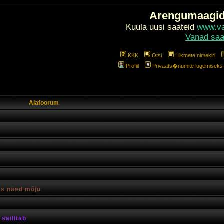
Arengumaagi
Kuula uusi saateid
www.val
Vanad saa
KKK
Otsi
Liikmete nimekiri
Profiil
Privaats�numite lugemiseks l
Alafoorum
es näed mõju
säilitab