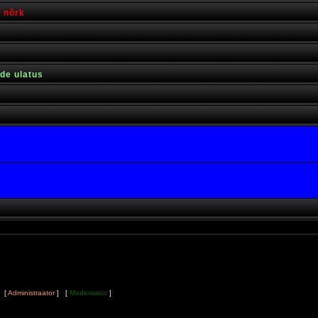
s nõrk
rde ulatus
t [
Administraator
] [
Moderaator
]