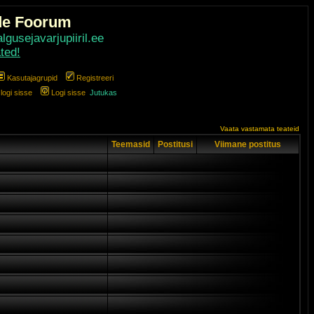
de Foorum
gusejavarjupiiril.ee
ted!
Kasutajagrupid
Registreeri
ogi sisse
Logi sisse
Jutukas
Vaata vastamata teateid
Teemasid
Postitusi
Viimane postitus