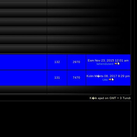
Esm Nov 23, 2015 12:01 am
132
2970
lahendused
Kolm M�rts 08, 2017 9:29 pm
131
7470
Urki
K�ik ajad on GMT + 3 Tundi