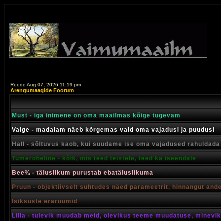
Reede Aug 07, 2026 11:19 pm
Arengumaagide Foorum
Must - iga inimene on oma maailmas kõige tugevam
Valge - madalam näeb kõrgemas vaid oma vajadusi ja puudusi
Hall - sõltuvus kaob, kui suudame ise oma vajadused rahuldada
Tumeroheline - kõik, mis teed teistele, teed ka iseendale
Bee¾ - täiuslikum purustab ebatäiuslikuma
Pruun - objektiivselt suhtudes näed parameetrit, hinnangut and
Isiksuste eraruumid
Lilla - tulevik muudab meid, olevikus teeme muudatuse, minevik 