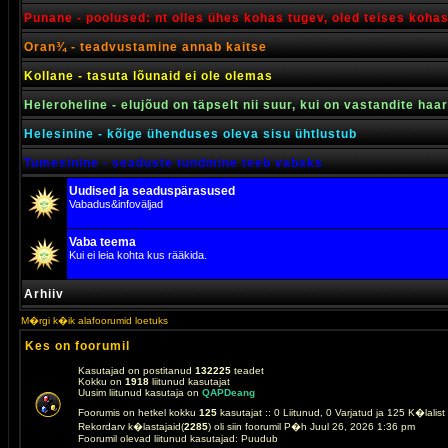
Punane - poolused: nt olles ühes kohas tugev, oled teises koha
Oran¾ - teadvustamine annab kaitse
Kollane - tasuta lõunaid ei ole olemas
Heleroheline - elujõud on täpselt nii suur, kui on vastandite haa
Helesinine - kõige ühenduses oleva sisu ühtlustub
Tumesinine - seaduste tundmine teeb vabaks
Uudised ja seaduspärasused
Vabadus&infoväljad
Vaba teema
Kui ei leia kohta kus rääkida.
Arhiiv
M�rgi k�ik alafoorumid loetuks
Kes on foorumil
Kasutajad on postitanud
132225
teadet
Kokku on
1918
liitunud kasutajat
Uusim liitunud kasutaja on
QAPDeang
Foorumis on hetkel kokku
125
kasutajat :: 0 Liitunud, 0 Varjatud ja 125 K�lalis
Rekordarv k�lastajaid(
2285
) oli siin foorumil P�h Juul 26, 2026 1:36 pm
Foorumil olevad liitunud kasutajad: Puudub