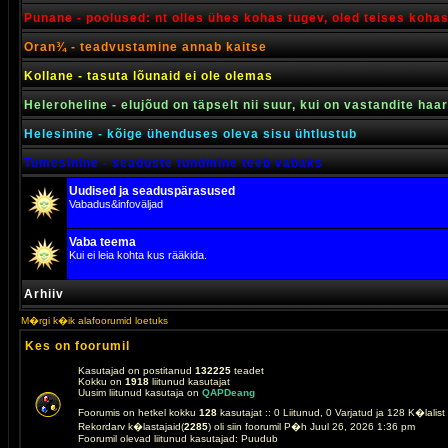
Punane - poolused: nt olles ühes kohas tugev, oled teises koha
Oran¾ - teadvustamine annab kaitse
Kollane - tasuta lõunaid ei ole olemas
Heleroheline - elujõud on täpselt nii suur, kui on vastandite haa
Helesinine - kõige ühenduses oleva sisu ühtlustub
Tumesinine - seaduste tundmine teeb vabaks
Uudised ja seaduspärasused
Vabadus&infoväljad
Vaba teema
Kui ei leia kohta kus rääkida.
Arhiiv
M�rgi k�ik alafoorumid loetuks
Kes on foorumil
Kasutajad on postitanud
132225
teadet
Kokku on
1918
liitunud kasutajat
Uusim liitunud kasutaja on
QAPDeang
Foorumis on hetkel kokku
128
kasutajat :: 0 Liitunud, 0 Varjatud ja 128 K�lalis
Rekordarv k�lastajaid(
2285
) oli siin foorumil P�h Juul 26, 2026 1:36 pm
Foorumil olevad liitunud kasutajad: Puudub