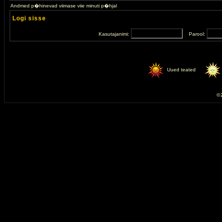
Andmed p�hinevad viimase viie minuti p�hjal
Logi sisse
Kasutajanimi:
Parool:
Uued teated
© 