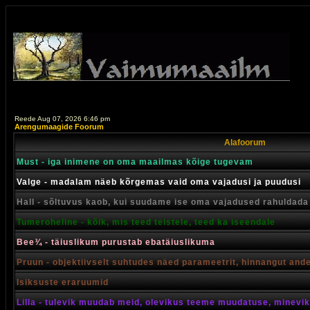
Reede Aug 07, 2026 6:46 pm
Arengumaagide Foorum
Alafoorum
Must - iga inimene on oma maailmas kõige tugevam
Valge - madalam näeb kõrgemas vaid oma vajadusi ja puudusi
Hall - sõltuvus kaob, kui suudame ise oma vajadused rahuldada
Tumeroheline - kõik, mis teed teistele, teed ka iseendale
Bee¾ - täiuslikum purustab ebatäiuslikuma
Pruun - objektiivselt suhtudes näed parameetrit, hinnangut and
Isiksuste eraruumid
Lilla - tulevik muudab meid, olevikus teeme muudatuse, minevik 