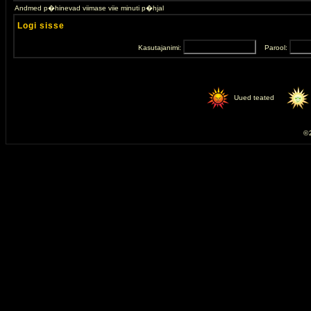
Andmed p�hinevad viimase viie minuti p�hjal
Logi sisse
Kasutajanimi:
Parool:
Uued teated
© 