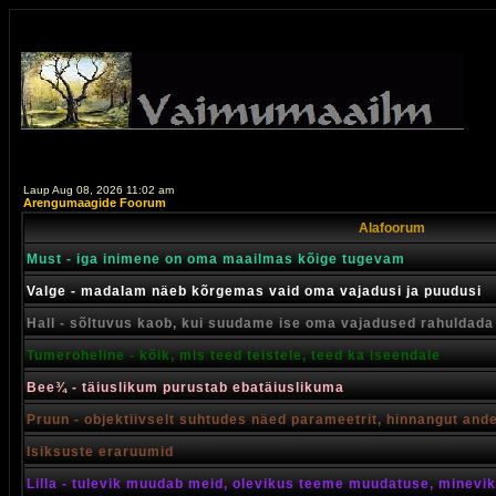
Laup Aug 08, 2026 11:02 am
Arengumaagide Foorum
Alafoorum
Must - iga inimene on oma maailmas kõige tugevam
Valge - madalam näeb kõrgemas vaid oma vajadusi ja puudusi
Hall - sõltuvus kaob, kui suudame ise oma vajadused rahuldada
Tumeroheline - kõik, mis teed teistele, teed ka iseendale
Bee¾ - täiuslikum purustab ebatäiuslikuma
Pruun - objektiivselt suhtudes näed parameetrit, hinnangut and
Isiksuste eraruumid
Lilla - tulevik muudab meid, olevikus teeme muudatuse, minevik 