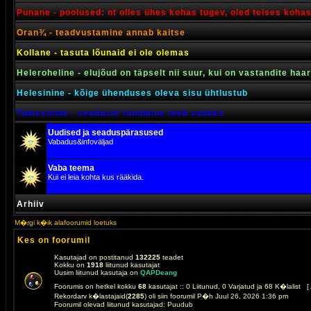
Punane - poolused: nt olles ühes kohas tugev, oled teises koha
Oran¾ - teadvustamine annab kaitse
Kollane - tasuta lõunaid ei ole olemas
Heleroheline - elujõud on täpselt nii suur, kui on vastandite haa
Helesinine - kõige ühenduses oleva sisu ühtlustub
Tumesinine - seaduste tundmine teeb vabaks
Uudised ja seaduspärasused
Vabadus&infoväljad
Vaba teema
Kui ei leia kohta kus rääkida.
Arhiiv
M�rgi k�ik alafoorumid loetuks
Kes on foorumil
Kasutajad on postitanud
132225
teadet
Kokku on
1918
liitunud kasutajat
Uusim liitunud kasutaja on
QAPDeang
Foorumis on hetkel kokku
68
kasutajat :: 0 Liitunud, 0 Varjatud ja 68 K�lalist [
Rekordarv k�lastajaid(
2285
) oli siin foorumil P�h Juul 26, 2026 1:36 pm
Foorumil olevad liitunud kasutajad: Puudub