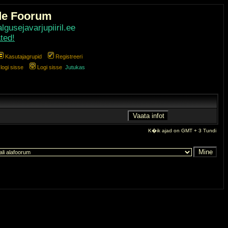
de Foorum
gusejavarjupiiril.ee
ted!
Kasutajagrupid
Registreeri
ogi sisse
Logi sisse
Jutukas
K�ik ajad on GMT + 3 Tundi