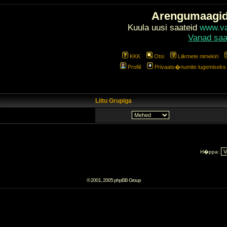
Arengumaagi
Kuula uusi saateid
www.val
Vanad saa
KKK
Otsi
Liikmete nimekiri
Profiil
Privaats�numite lugemiseks l
Liitu Grupiga
H�ppa:
© 2001, 2005 phpBB Group