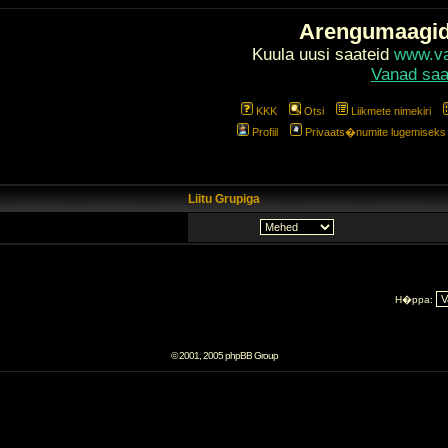
Arengumaagi
Kuula uusi saateid
www.val
Vanad saa
KKK
Otsi
Liikmete nimekiri
Profiil
Privaats�numite lugemiseks l
Liitu Grupiga
H�ppa:
© 2001, 2005 phpBB Group