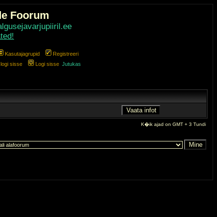
de Foorum
gusejavarjupiiril.ee
ted!
Kasutajagrupid
Registreeri
ogi sisse
Logi sisse
Jutukas
K�ik ajad on GMT + 3 Tundi