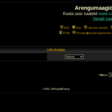
Arengumaagi
Kuula uusi saateid
www.val
Vanad saa
KKK
Otsi
Liikmete nimekiri
Profiil
Privaats�numite lugemiseks l
Liitu Grupiga
H�ppa:
© 2001, 2005 phpBB Group