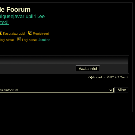
de Foorum
gusejavarjupiiril.ee
ted!
Kasutajagrupid
Registreeri
ogi sisse
Logi sisse
Jutukas
K�ik ajad on GMT + 3 Tundi