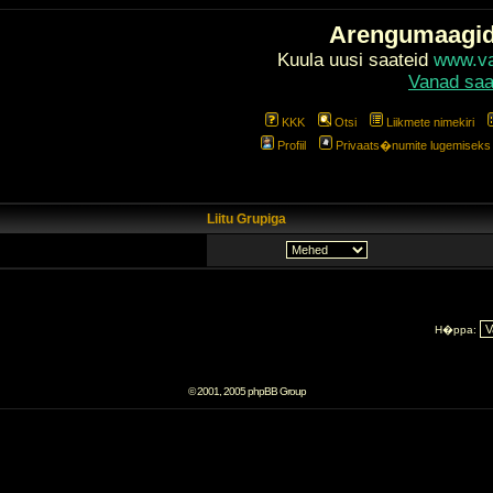
Arengumaagi
Kuula uusi saateid
www.val
Vanad saa
KKK
Otsi
Liikmete nimekiri
Profiil
Privaats�numite lugemiseks l
Liitu Grupiga
H�ppa:
© 2001, 2005 phpBB Group