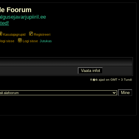
de Foorum
gusejavarjupiiril.ee
ted!
Kasutajagrupid
Registreeri
ogi sisse
Logi sisse
Jutukas
K�ik ajad on GMT + 3 Tundi