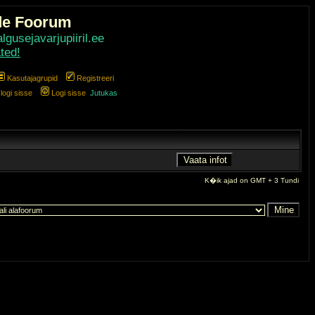
de Foorum
gusejavarjupiiril.ee
ted!
Kasutajagrupid
Registreeri
ogi sisse
Logi sisse
Jutukas
K�ik ajad on GMT + 3 Tundi