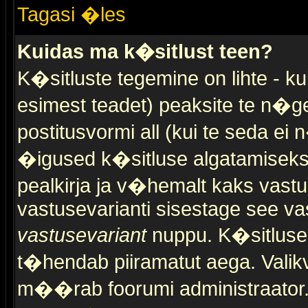
Tagasi �les
Kuidas ma k�sitlust teen?
K�sitluste tegemine on lihte - 
esimest teadet) peaksite te n�g
postitusvormi all (kui te seda ei 
�igused k�sitluse algatamiseks)
pealkirja ja v�hemalt kaks vast
vastusevarianti sisestage see va
vastusevariant
nuppu. K�sitlusel
t�hendab piiramatut aega. Valikva
m��rab foorumi administraator