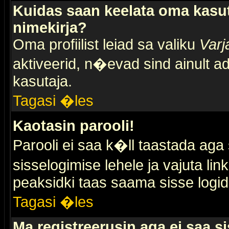
Kuidas saan keelata oma kasut
nimekirja?
Oma profiilist leiad sa valiku
Varj
aktiveerid, n�evad sind ainult ad
kasutaja.
Tagasi �les
Kaotasin parooli!
Parooli ei saa k�ll taastada aga
sisselogimise lehele ja vajuta lin
peaksidki taas saama sisse logid
Tagasi �les
Ma registreerusin aga ei saa si