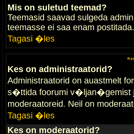
Mis on suletud teemad?
Teemasid saavad sulgeda adminis
teemasse ei saa enam postitada
Tagasi �les
Kas
Kes on administraatorid?
Administraatorid on auastmelt 
s�ttida foorumi v�ljan�gemist
moderaatoreid. Neil on moderaat
Tagasi �les
Kes on moderaatorid?