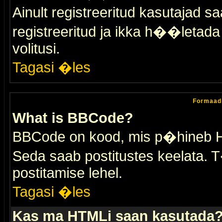
Ainult registreeritud kasutajad 
registreeritud ja ikka h��letada ei
volitusi.
Tagasi �les
Formaad
What is BBCode?
BBCode on kood, mis p�hineb HTM
Seda saab postitustes keelata. T
postitamise lehel.
Tagasi �les
Kas ma HTMLi saan kasutada