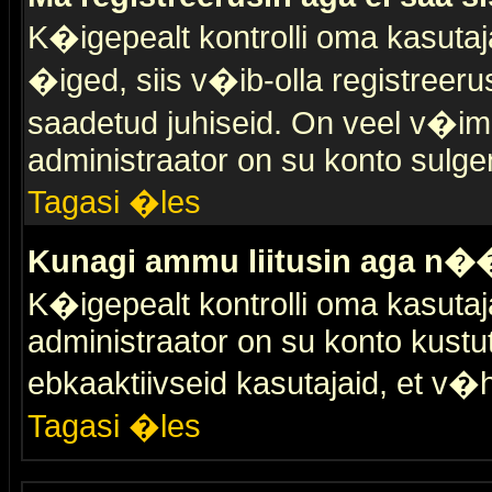
K�igepealt kontrolli oma kasutaja
�iged, siis v�ib-olla registreer
saadetud juhiseid. On veel v�ima
administraator on su konto sulge
Tagasi �les
Kunagi ammu liitusin aga n��
K�igepealt kontrolli oma kasutaj
administraator on su konto kustu
ebkaaktiivseid kasutajaid, et v
Tagasi �les