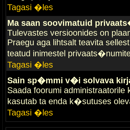
Tagasi �les
Ma saan soovimatuid privaat
Tulevastes versioonides on plaan
Praegu aga lihtsalt teavita selles
teatud inimestel privaats�numit
Tagasi �les
Sain sp�mmi v�i solvava kirj
Saada foorumi administraatorile k
kasutab ta enda k�sutuses olev
Tagasi �les