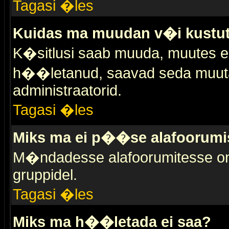
Tagasi �les
Kuidas ma muudan v�i kustut
K�sitlusi saab muuda, muutes esi
h��letanud, saavad seda muuta 
administraatorid.
Tagasi �les
Miks ma ei p��se alafoorumi
M�ndadesse alafoorumitesse on 
gruppidel.
Tagasi �les
Miks ma h��letada ei saa?