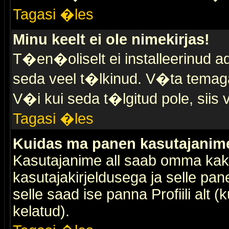
Tagasi �les
Minu keelt ei ole nimekirjas!
T�en�oliselt ei installeerinud ad
seda veel t�lkinud. V�ta temaga 
V�i kui seda t�lgitud pole, siis 
Tagasi �les
Kuidas ma panen kasutajanime 
Kasutajanime all saab omma kaks
kasutajakirjeldusega ja selle pan
selle saad ise panna Profiili alt 
kelatud).