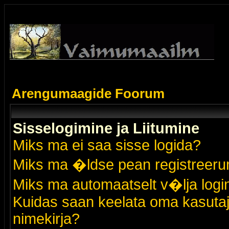
Arengumaagide Foorum
Sisselogimine ja Liitumine
Miks ma ei saa sisse logida?
Miks ma �ldse pean registreer
Miks ma automaatselt v�lja logi
Kuidas saan keelata oma kasutaja
nimekirja?