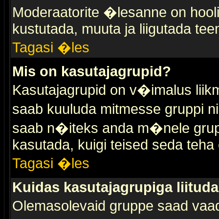
Moderaatorite �lesanne on hooli
kustutada, muuta ja liigutada tee
Tagasi �les
Mis on kasutajagrupid?
Kasutajagrupid on v�imalus liik
saab kuuluda mitmesse gruppi nin
saab n�iteks anda m�nele grup
kasutada, kuigi teised seda teha 
Tagasi �les
Kuidas kasutajagrupiga liitud
Olemasolevaid gruppe saad vaa