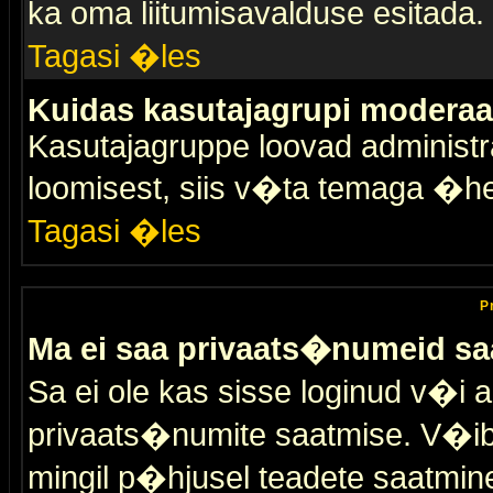
ka oma liitumisavalduse esitada.
Tagasi �les
Kuidas kasutajagrupi moderaa
Kasutajagruppe loovad administra
loomisest, siis v�ta temaga �h
Tagasi �les
P
Ma ei saa privaats�numeid sa
Sa ei ole kas sisse loginud v�i 
privaats�numite saatmise. V�ib ka
mingil p�hjusel teadete saatmin