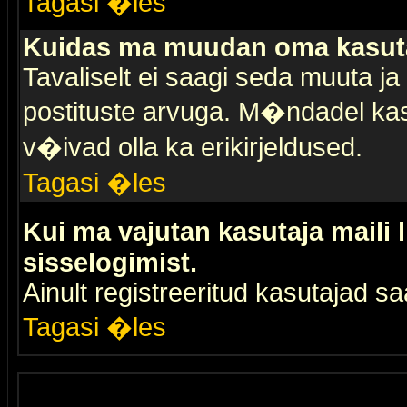
Tagasi �les
Kuidas ma muudan oma kasuta
Tavaliselt ei saagi seda muuta j
postituste arvuga. M�ndadel kas
v�ivad olla ka erikirjeldused.
Tagasi �les
Kui ma vajutan kasutaja maili 
sisselogimist.
Ainult registreeritud kasutajad 
Tagasi �les