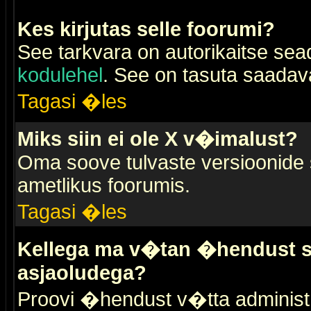
Kes kirjutas selle foorumi?
See tarkvara on autorikaitse sea
kodulehel
. See on tasuta saadaval
Tagasi �les
Miks siin ei ole X v�imalust?
Oma soove tulvaste versioonide
ametlikus foorumis.
Tagasi �les
Kellega ma v�tan �hendust se
asjaoludega?
Proovi �hendust v�tta administr