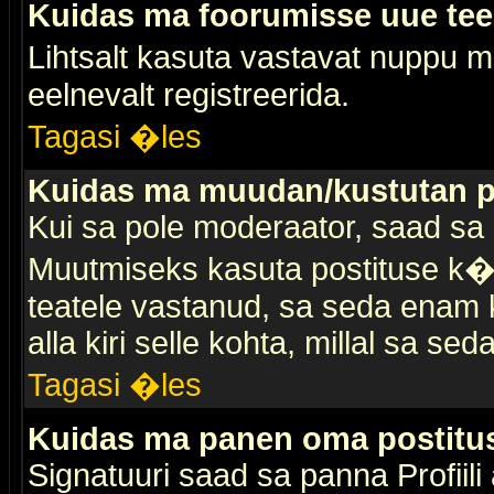
Kuidas ma foorumisse uue te
Lihtsalt kasuta vastavat nuppu mi
eelnevalt registreerida.
Tagasi �les
Kuidas ma muudan/kustutan p
Kui sa pole moderaator, saad sa 
Muutmiseks kasuta postituse k�r
teatele vastanud, sa seda enam k
alla kiri selle kohta, millal sa sed
Tagasi �les
Kuidas ma panen oma postitus
Signatuuri saad sa panna Profiili a