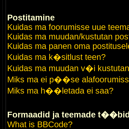
Postitamine
Kuidas ma foorumisse uue teem
Kuidas ma muudan/kustutan post
Kuidas ma panen oma postitusele
Kuidas ma k�sitlust teen?
Kuidas ma muudan v�i kustutan
Miks ma ei p��se alafoorumis
Miks ma h��letada ei saa?
Formaadid ja teemade t��bi
What is BBCode?