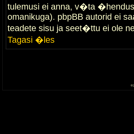
tulemusi ei anna, v�ta �hendus
omanikuga). pbpBB autorid ei saa
teadete sisu ja seet�ttu ei ole n
Tagasi �les
© 