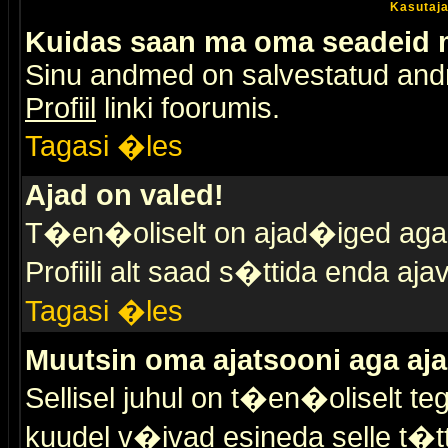
Kasutaja
Kuidas saan ma oma seadeid
Sinu andmed on salvestatud an
Profiil
linki foorumis.
Tagasi �les
Ajad on valed!
T�en�oliselt on ajad�iged aga s
Profiili alt saad s�ttida enda a
Tagasi �les
Muutsin oma ajatsooni aga aja
Sellisel juhul on t�en�oliselt t
kuudel v�ivad esineda selle t�t