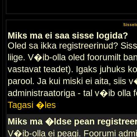
Sissel
Miks ma ei saa sisse logida?
Oled sa ikka registreerinud? Sis
liige. V�ib-olla oled foorumilt ban
vastavat teadet). Igaks juhuks ko
parool. Ja kui miski ei aita, sii
administraatoriga - tal v�ib olla 
Tagasi �les
Miks ma �ldse pean registre
V�ib-olla ei peagi. Foorumi admi