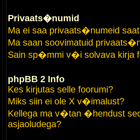
Privaats�numid
Ma ei saa privaats�numeid saat
Ma saan soovimatuid privaats�
Sain sp�mmi v�i solvava kirja 
phpBB 2 Info
Kes kirjutas selle foorumi?
Miks siin ei ole X v�imalust?
Kellega ma v�tan �hendust seo
asjaoludega?