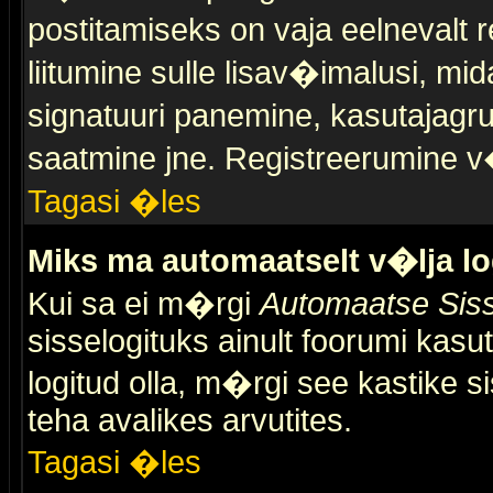
postitamiseks on vaja eelnevalt r
liitumine sulle lisav�imalusi, mid
signatuuri panemine, kasutajagr
saatmine jne. Registreerumine v�
Tagasi �les
Miks ma automaatselt v�lja l
Kui sa ei m�rgi
Automaatse Siss
sisselogituks ainult foorumi kasu
logitud olla, m�rgi see kastike s
teha avalikes arvutites.
Tagasi �les