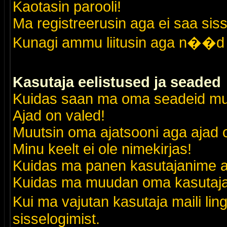
Kaotasin parooli!
Ma registreerusin aga ei saa siss
Kunagi ammu liitusin aga n��d 
Kasutaja eelistused ja seaded
Kuidas saan ma oma seadeid m
Ajad on valed!
Muutsin oma ajatsooni aga ajad o
Minu keelt ei ole nimekirjas!
Kuidas ma panen kasutajanime al
Kuidas ma muudan oma kasutajak
Kui ma vajutan kasutaja maili lin
sisselogimist.