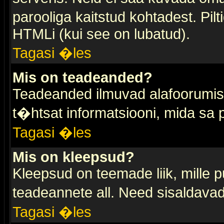
parooliga kaitstud kohtadest. Pi
HTMLi (kui see on lubatud).
Tagasi �les
Mis on teadeanded?
Teadeanded ilmuvad alafoorumis t
t�htsat informatsiooni, mida sa
Tagasi �les
Mis on kleepsud?
Kleepsud on teemade liik, mille 
teadeannete all. Need sisaldavad 
Tagasi �les