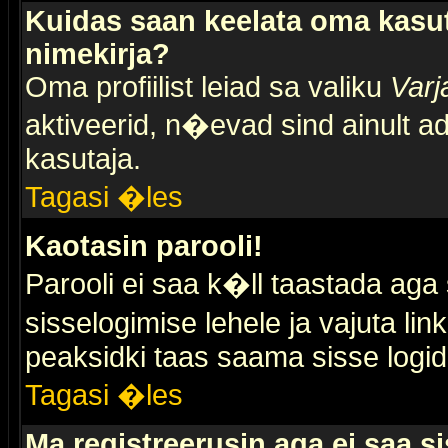
Kuidas saan keelata oma kasut
nimekirja?
Oma profiilist leiad sa valiku
Varj
aktiveerid, n�evad sind ainult ad
kasutaja.
Tagasi �les
Kaotasin parooli!
Parooli ei saa k�ll taastada aga
sisselogimise lehele ja vajuta lin
peaksidki taas saama sisse logid
Tagasi �les
Ma registreerusin aga ei saa si