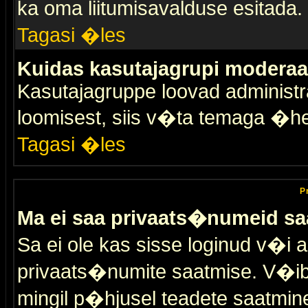
ka oma liitumisavalduse esitada.
Tagasi �les
Kuidas kasutajagrupi moderaa
Kasutajagruppe loovad administra
loomisest, siis v�ta temaga �h
Tagasi �les
P
Ma ei saa privaats�numeid sa
Sa ei ole kas sisse loginud v�i 
privaats�numite saatmise. V�ib ka
mingil p�hjusel teadete saatmin