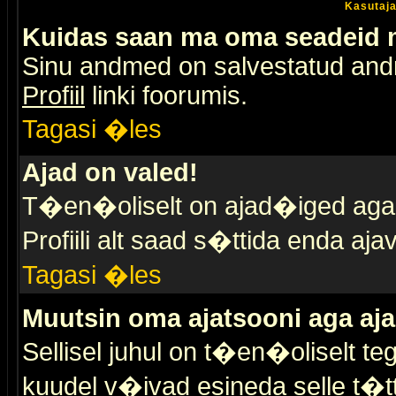
Kasutaja
Kuidas saan ma oma seadeid
Sinu andmed on salvestatud an
Profiil
linki foorumis.
Tagasi �les
Ajad on valed!
T�en�oliselt on ajad�iged aga s
Profiili alt saad s�ttida enda a
Tagasi �les
Muutsin oma ajatsooni aga aja
Sellisel juhul on t�en�oliselt t
kuudel v�ivad esineda selle t�t