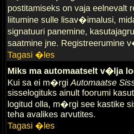
postitamiseks on vaja eelnevalt r
liitumine sulle lisav�imalusi, mid
signatuuri panemine, kasutajagr
saatmine jne. Registreerumine v�
Tagasi �les
Miks ma automaatselt v�lja l
Kui sa ei m�rgi
Automaatse Siss
sisselogituks ainult foorumi kasu
logitud olla, m�rgi see kastike s
teha avalikes arvutites.
Tagasi �les