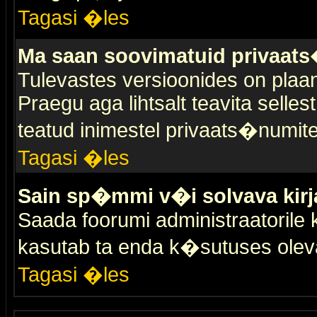
Tagasi �les
Ma saan soovimatuid privaat
Tulevastes versioonides on plaan
Praegu aga lihtsalt teavita selles
teatud inimestel privaats�numit
Tagasi �les
Sain sp�mmi v�i solvava kirj
Saada foorumi administraatorile k
kasutab ta enda k�sutuses olev
Tagasi �les