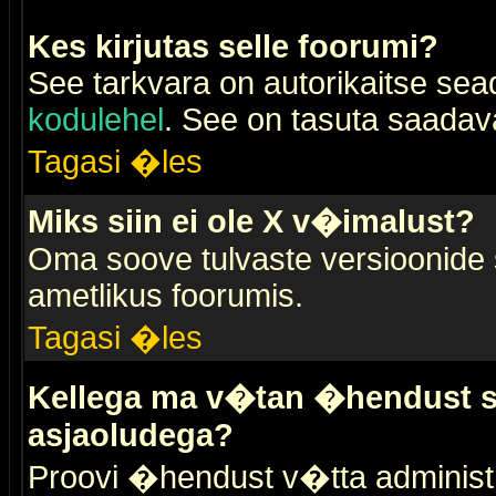
Kes kirjutas selle foorumi?
See tarkvara on autorikaitse sea
kodulehel
. See on tasuta saadaval
Tagasi �les
Miks siin ei ole X v�imalust?
Oma soove tulvaste versioonide
ametlikus foorumis.
Tagasi �les
Kellega ma v�tan �hendust se
asjaoludega?
Proovi �hendust v�tta administr