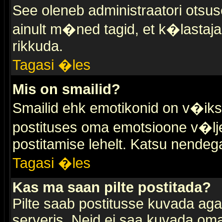
See oleneb administraatori otsuse
ainult m�ned tagid, et k�lastaja
rikkuda.
Tagasi �les
Mis on smailid?
Smailid ehk emotikonid on v�ikse
postituses oma emotsioone v�lje
postitamise lehelt. Katsu nendega 
Tagasi �les
Kas ma saan pilte postitada?
Pilte saab postitusse kuvada ag
serveris. Neid ei saa kuvada oma 