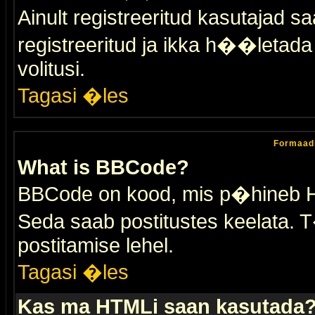
Ainult registreeritud kasutajad 
registreeritud ja ikka h��letada ei
volitusi.
Tagasi �les
Formaad
What is BBCode?
BBCode on kood, mis p�hineb HTM
Seda saab postitustes keelata. T
postitamise lehel.
Tagasi �les
Kas ma HTMLi saan kasutada