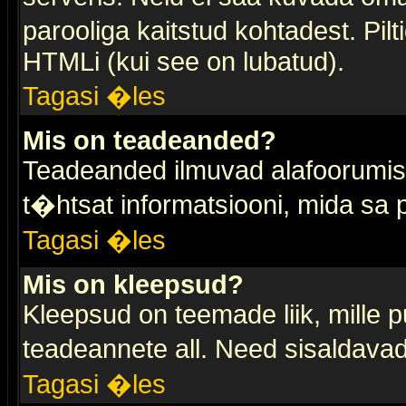
parooliga kaitstud kohtadest. Pi
HTMLi (kui see on lubatud).
Tagasi �les
Mis on teadeanded?
Teadeanded ilmuvad alafoorumis t
t�htsat informatsiooni, mida sa
Tagasi �les
Mis on kleepsud?
Kleepsud on teemade liik, mille 
teadeannete all. Need sisaldavad 
Tagasi �les