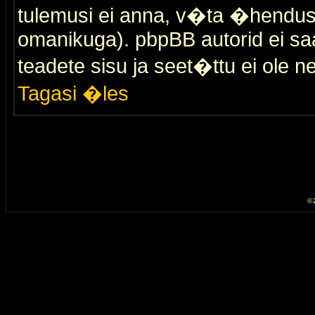
tulemusi ei anna, v�ta �hendus
omanikuga). pbpBB autorid ei saa
teadete sisu ja seet�ttu ei ole n
Tagasi �les
© 