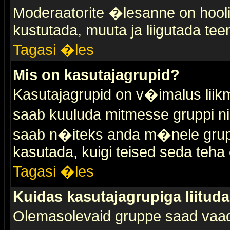
Moderaatorite �lesanne on hooli
kustutada, muuta ja liigutada tee
Tagasi �les
Mis on kasutajagrupid?
Kasutajagrupid on v�imalus liik
saab kuuluda mitmesse gruppi nin
saab n�iteks anda m�nele grup
kasutada, kuigi teised seda teha 
Tagasi �les
Kuidas kasutajagrupiga liitud
Olemasolevaid gruppe saad vaa