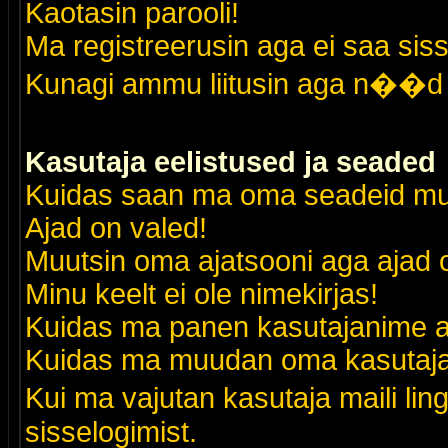
Kaotasin parooli!
Ma registreerusin aga ei saa siss
Kunagi ammu liitusin aga n��d 
Kasutaja eelistused ja seaded
Kuidas saan ma oma seadeid m
Ajad on valed!
Muutsin oma ajatsooni aga ajad o
Minu keelt ei ole nimekirjas!
Kuidas ma panen kasutajanime al
Kuidas ma muudan oma kasutajak
Kui ma vajutan kasutaja maili lin
sisselogimist.