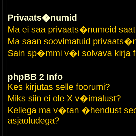
Privaats�numid
Ma ei saa privaats�numeid saat
Ma saan soovimatuid privaats�
Sain sp�mmi v�i solvava kirja 
phpBB 2 Info
Kes kirjutas selle foorumi?
Miks siin ei ole X v�imalust?
Kellega ma v�tan �hendust seo
asjaoludega?