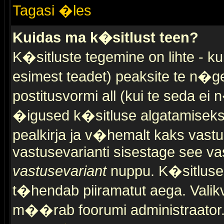
Tagasi �les
Kuidas ma k�sitlust teen?
K�sitluste tegemine on lihte - 
esimest teadet) peaksite te n�g
postitusvormi all (kui te seda ei 
�igused k�sitluse algatamiseks)
pealkirja ja v�hemalt kaks vast
vastusevarianti sisestage see va
vastusevariant
nuppu. K�sitlusel
t�hendab piiramatut aega. Valikva
m��rab foorumi administraator