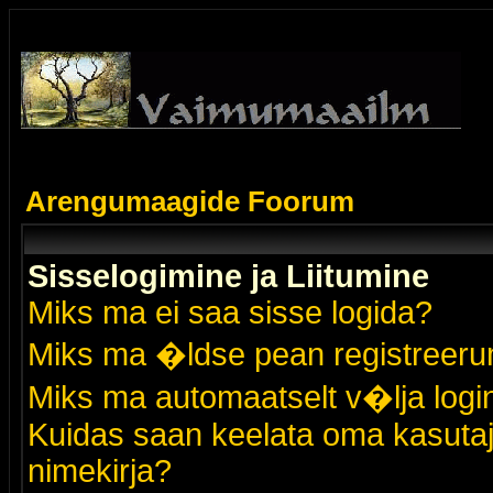
Arengumaagide Foorum
Sisselogimine ja Liitumine
Miks ma ei saa sisse logida?
Miks ma �ldse pean registreer
Miks ma automaatselt v�lja logi
Kuidas saan keelata oma kasutaja
nimekirja?