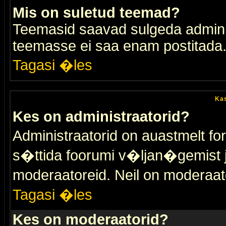
Mis on suletud teemad?
Teemasid saavad sulgeda adminis
teemasse ei saa enam postitada
Tagasi �les
Kas
Kes on administraatorid?
Administraatorid on auastmelt 
s�ttida foorumi v�ljan�gemist
moderaatoreid. Neil on moderaat
Tagasi �les
Kes on moderaatorid?