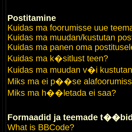
Postitamine
Kuidas ma foorumisse uue teem
Kuidas ma muudan/kustutan post
Kuidas ma panen oma postitusele
Kuidas ma k�sitlust teen?
Kuidas ma muudan v�i kustutan
Miks ma ei p��se alafoorumis
Miks ma h��letada ei saa?
Formaadid ja teemade t��bi
What is BBCode?