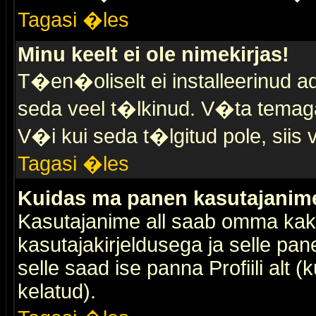
Tagasi �les
Minu keelt ei ole nimekirjas!
T�en�oliselt ei installeerinud ad
seda veel t�lkinud. V�ta temaga 
V�i kui seda t�lgitud pole, siis 
Tagasi �les
Kuidas ma panen kasutajanime 
Kasutajanime all saab omma kaks
kasutajakirjeldusega ja selle pan
selle saad ise panna Profiili alt 
kelatud).