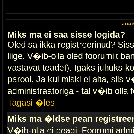
Sissel
Miks ma ei saa sisse logida?
Oled sa ikka registreerinud? Sis
liige. V�ib-olla oled foorumilt ban
vastavat teadet). Igaks juhuks ko
parool. Ja kui miski ei aita, sii
administraatoriga - tal v�ib olla 
Tagasi �les
Miks ma �ldse pean registre
V�ib-olla ei peagi. Foorumi admi