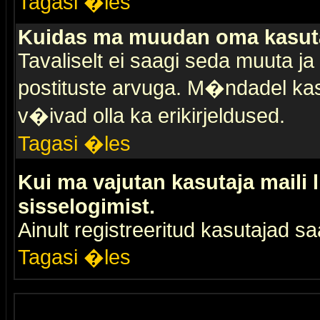
Tagasi �les
Kuidas ma muudan oma kasuta
Tavaliselt ei saagi seda muuta j
postituste arvuga. M�ndadel kas
v�ivad olla ka erikirjeldused.
Tagasi �les
Kui ma vajutan kasutaja maili 
sisselogimist.
Ainult registreeritud kasutajad 
Tagasi �les