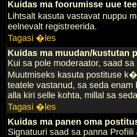
Kuidas ma foorumisse uue te
Lihtsalt kasuta vastavat nuppu mi
eelnevalt registreerida.
Tagasi �les
Kuidas ma muudan/kustutan p
Kui sa pole moderaator, saad sa 
Muutmiseks kasuta postituse k�r
teatele vastanud, sa seda enam k
alla kiri selle kohta, millal sa sed
Tagasi �les
Kuidas ma panen oma postitus
Signatuuri saad sa panna Profiili a