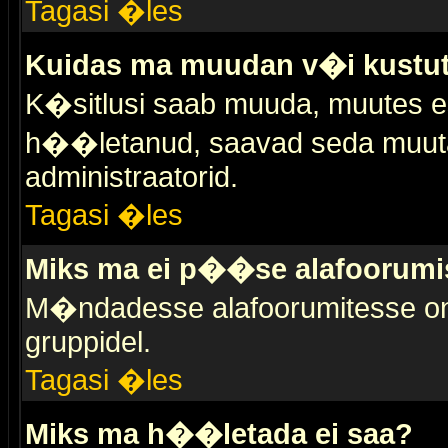
Tagasi �les
Kuidas ma muudan v�i kustut
K�sitlusi saab muuda, muutes esi
h��letanud, saavad seda muuta 
administraatorid.
Tagasi �les
Miks ma ei p��se alafoorumi
M�ndadesse alafoorumitesse on 
gruppidel.
Tagasi �les
Miks ma h��letada ei saa?