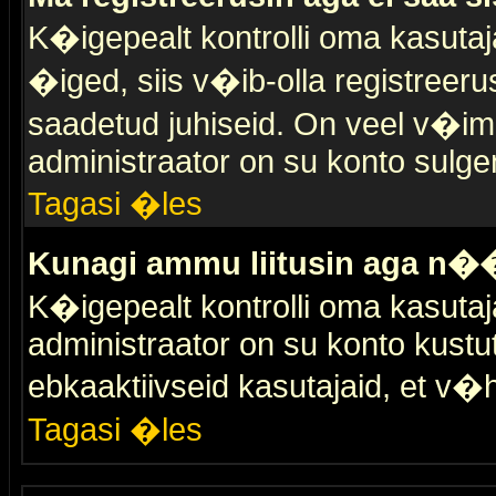
K�igepealt kontrolli oma kasutaja
�iged, siis v�ib-olla registreer
saadetud juhiseid. On veel v�ima
administraator on su konto sulge
Tagasi �les
Kunagi ammu liitusin aga n��
K�igepealt kontrolli oma kasutaj
administraator on su konto kustu
ebkaaktiivseid kasutajaid, et v
Tagasi �les