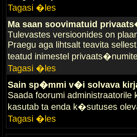
Tagasi �les
Ma saan soovimatuid privaat
Tulevastes versioonides on plaan
Praegu aga lihtsalt teavita selles
teatud inimestel privaats�numit
Tagasi �les
Sain sp�mmi v�i solvava kirj
Saada foorumi administraatorile k
kasutab ta enda k�sutuses olev
Tagasi �les