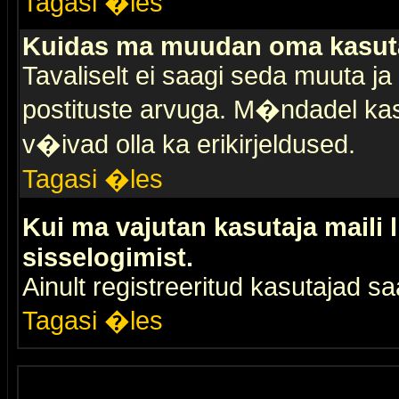
Tagasi �les
Kuidas ma muudan oma kasuta
Tavaliselt ei saagi seda muuta j
postituste arvuga. M�ndadel kas
v�ivad olla ka erikirjeldused.
Tagasi �les
Kui ma vajutan kasutaja maili 
sisselogimist.
Ainult registreeritud kasutajad 
Tagasi �les