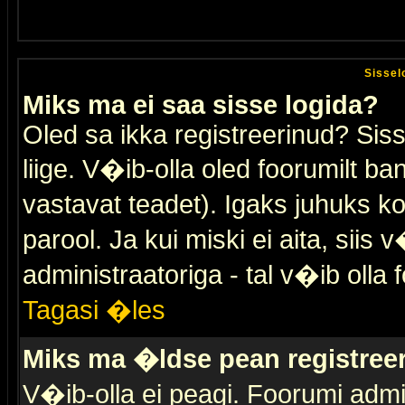
Sissel
Miks ma ei saa sisse logida?
Oled sa ikka registreerinud? Sis
liige. V�ib-olla oled foorumilt ban
vastavat teadet). Igaks juhuks ko
parool. Ja kui miski ei aita, sii
administraatoriga - tal v�ib olla 
Tagasi �les
Miks ma �ldse pean registre
V�ib-olla ei peagi. Foorumi admi