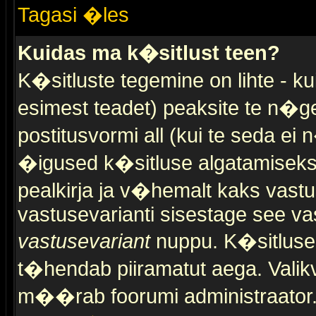
Tagasi �les
Kuidas ma k�sitlust teen?
K�sitluste tegemine on lihte - 
esimest teadet) peaksite te n�g
postitusvormi all (kui te seda ei 
�igused k�sitluse algatamiseks)
pealkirja ja v�hemalt kaks vast
vastusevarianti sisestage see va
vastusevariant
nuppu. K�sitlusel
t�hendab piiramatut aega. Valikva
m��rab foorumi administraator