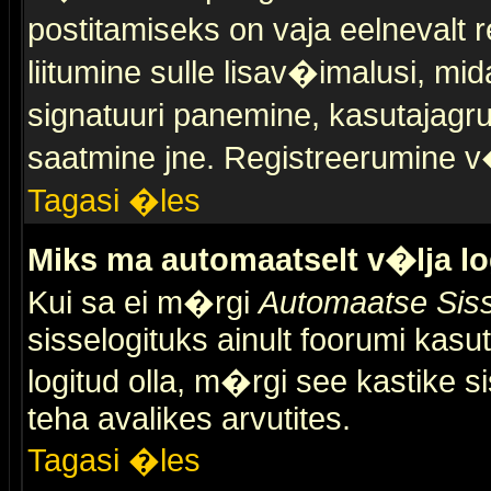
postitamiseks on vaja eelnevalt r
liitumine sulle lisav�imalusi, mid
signatuuri panemine, kasutajagr
saatmine jne. Registreerumine v�
Tagasi �les
Miks ma automaatselt v�lja l
Kui sa ei m�rgi
Automaatse Siss
sisselogituks ainult foorumi kasu
logitud olla, m�rgi see kastike s
teha avalikes arvutites.
Tagasi �les