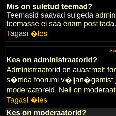
Mis on suletud teemad?
Teemasid saavad sulgeda adminis
teemasse ei saa enam postitada
Tagasi �les
Kas
Kes on administraatorid?
Administraatorid on auastmelt 
s�ttida foorumi v�ljan�gemist
moderaatoreid. Neil on moderaat
Tagasi �les
Kes on moderaatorid?