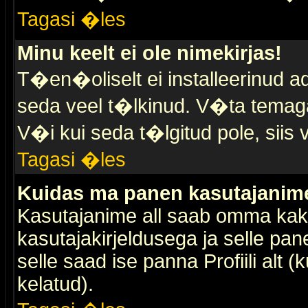
Tagasi �les
Minu keelt ei ole nimekirjas!
T�en�oliselt ei installeerinud ad
seda veel t�lkinud. V�ta temaga 
V�i kui seda t�lgitud pole, siis 
Tagasi �les
Kuidas ma panen kasutajanime 
Kasutajanime all saab omma kaks
kasutajakirjeldusega ja selle pan
selle saad ise panna Profiili alt 
kelatud).