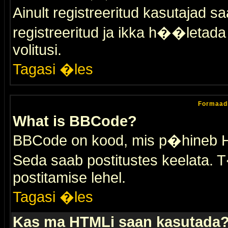
Ainult registreeritud kasutajad 
registreeritud ja ikka h��letada ei
volitusi.
Tagasi �les
Formaad
What is BBCode?
BBCode on kood, mis p�hineb HTM
Seda saab postitustes keelata. T
postitamise lehel.
Tagasi �les
Kas ma HTMLi saan kasutada