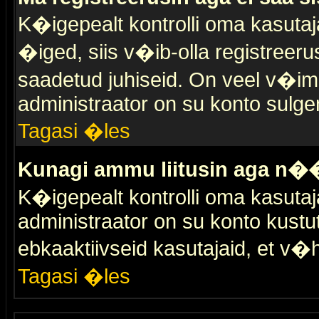
K�igepealt kontrolli oma kasutaja
�iged, siis v�ib-olla registreer
saadetud juhiseid. On veel v�ima
administraator on su konto sulge
Tagasi �les
Kunagi ammu liitusin aga n��
K�igepealt kontrolli oma kasutaj
administraator on su konto kustu
ebkaaktiivseid kasutajaid, et v
Tagasi �les