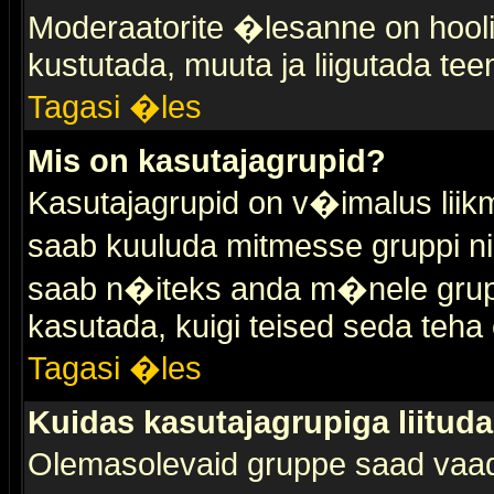
Moderaatorite �lesanne on hooli
kustutada, muuta ja liigutada tee
Tagasi �les
Mis on kasutajagrupid?
Kasutajagrupid on v�imalus liik
saab kuuluda mitmesse gruppi nin
saab n�iteks anda m�nele grup
kasutada, kuigi teised seda teha 
Tagasi �les
Kuidas kasutajagrupiga liitud
Olemasolevaid gruppe saad vaa