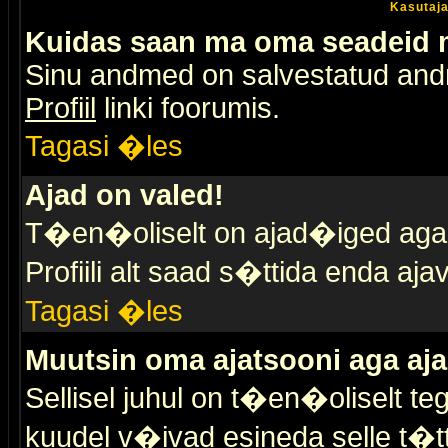
Kasutaja
Kuidas saan ma oma seadeid
Sinu andmed on salvestatud an
Profiil
linki foorumis.
Tagasi �les
Ajad on valed!
T�en�oliselt on ajad�iged aga s
Profiili alt saad s�ttida enda a
Tagasi �les
Muutsin oma ajatsooni aga aja
Sellisel juhul on t�en�oliselt t
kuudel v�ivad esineda selle t�t