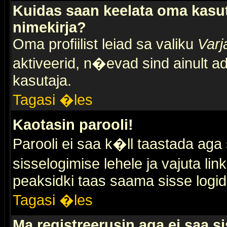
Kuidas saan keelata oma kasut
nimekirja?
Oma profiilist leiad sa valiku
Varj
aktiveerid, n�evad sind ainult ad
kasutaja.
Tagasi �les
Kaotasin parooli!
Parooli ei saa k�ll taastada aga
sisselogimise lehele ja vajuta lin
peaksidki taas saama sisse logid
Tagasi �les
Ma registreerusin aga ei saa si