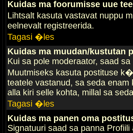
Kuidas ma foorumisse uue te
Lihtsalt kasuta vastavat nuppu mi
eelnevalt registreerida.
Tagasi �les
Kuidas ma muudan/kustutan p
Kui sa pole moderaator, saad sa 
Muutmiseks kasuta postituse k�r
teatele vastanud, sa seda enam k
alla kiri selle kohta, millal sa sed
Tagasi �les
Kuidas ma panen oma postitus
Signatuuri saad sa panna Profiili a