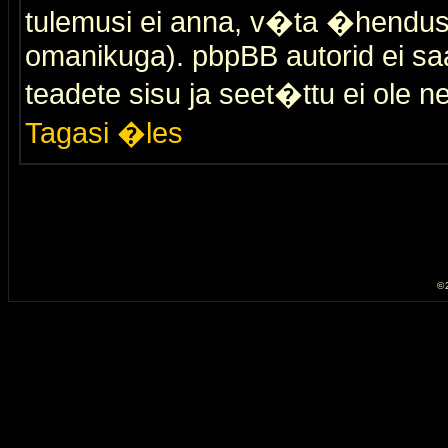
tulemusi ei anna, v�ta �hendus
omanikuga). pbpBB autorid ei saa
teadete sisu ja seet�ttu ei ole n
Tagasi �les
© 