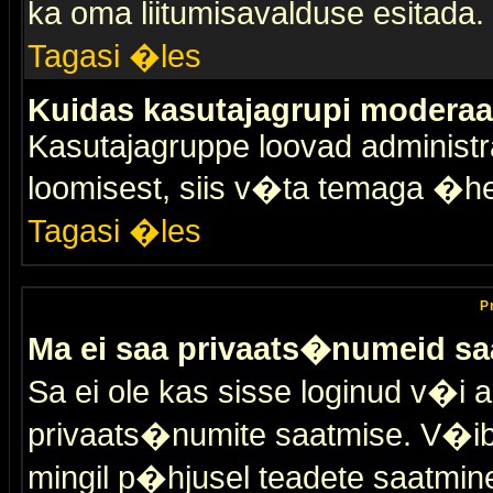
ka oma liitumisavalduse esitada.
Tagasi �les
Kuidas kasutajagrupi moderaa
Kasutajagruppe loovad administra
loomisest, siis v�ta temaga �h
Tagasi �les
P
Ma ei saa privaats�numeid sa
Sa ei ole kas sisse loginud v�i 
privaats�numite saatmise. V�ib ka
mingil p�hjusel teadete saatmin