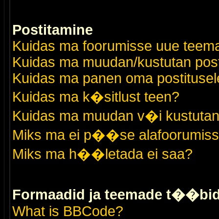
Postitamine
Kuidas ma foorumisse uue teem
Kuidas ma muudan/kustutan post
Kuidas ma panen oma postitusele
Kuidas ma k�sitlust teen?
Kuidas ma muudan v�i kustutan
Miks ma ei p��se alafoorumis
Miks ma h��letada ei saa?
Formaadid ja teemade t��bi
What is BBCode?