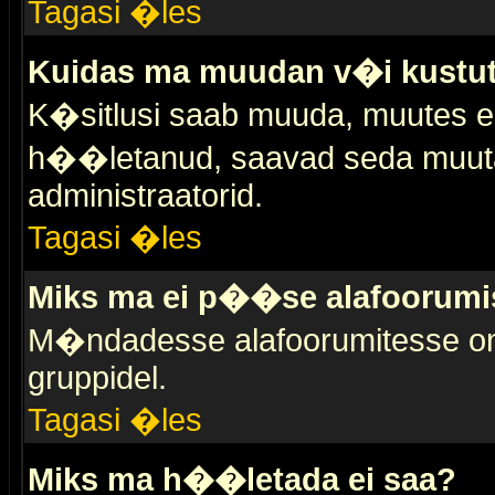
Tagasi �les
Kuidas ma muudan v�i kustut
K�sitlusi saab muuda, muutes esi
h��letanud, saavad seda muuta 
administraatorid.
Tagasi �les
Miks ma ei p��se alafoorumi
M�ndadesse alafoorumitesse on 
gruppidel.
Tagasi �les
Miks ma h��letada ei saa?