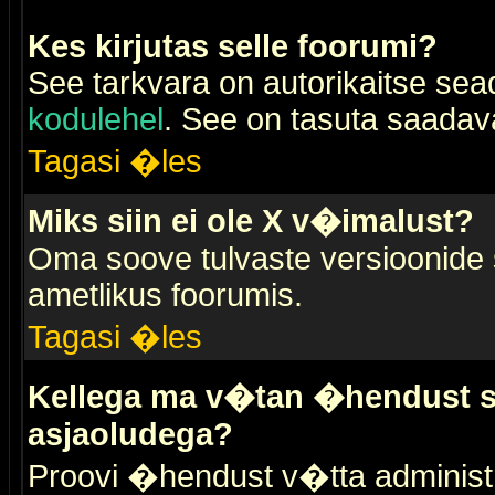
Kes kirjutas selle foorumi?
See tarkvara on autorikaitse sea
kodulehel
. See on tasuta saadaval
Tagasi �les
Miks siin ei ole X v�imalust?
Oma soove tulvaste versioonide
ametlikus foorumis.
Tagasi �les
Kellega ma v�tan �hendust se
asjaoludega?
Proovi �hendust v�tta administr