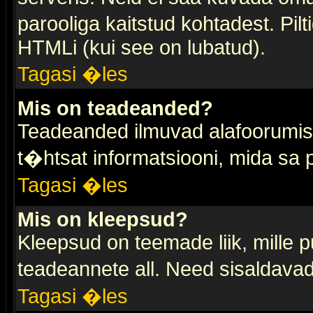
parooliga kaitstud kohtadest. Pi
HTMLi (kui see on lubatud).
Tagasi �les
Mis on teadeanded?
Teadeanded ilmuvad alafoorumis t
t�htsat informatsiooni, mida sa
Tagasi �les
Mis on kleepsud?
Kleepsud on teemade liik, mille 
teadeannete all. Need sisaldavad 
Tagasi �les