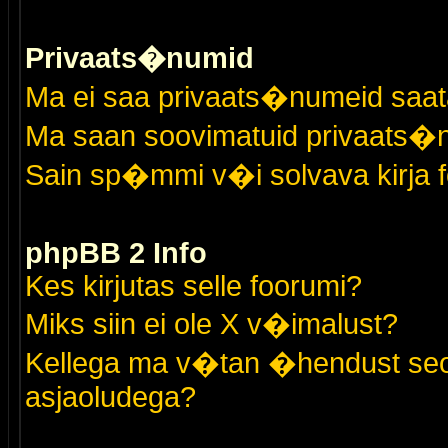
Privaats�numid
Ma ei saa privaats�numeid saat
Ma saan soovimatuid privaats�
Sain sp�mmi v�i solvava kirja 
phpBB 2 Info
Kes kirjutas selle foorumi?
Miks siin ei ole X v�imalust?
Kellega ma v�tan �hendust seo
asjaoludega?