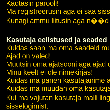
Kaotasin parooli!
Ma registreerusin aga ei saa siss
Kunagi ammu liitusin aga n��d 
Kasutaja eelistused ja seaded
Kuidas saan ma oma seadeid m
Ajad on valed!
Muutsin oma ajatsooni aga ajad o
Minu keelt ei ole nimekirjas!
Kuidas ma panen kasutajanime al
Kuidas ma muudan oma kasutajak
Kui ma vajutan kasutaja maili lin
sisselogimist.