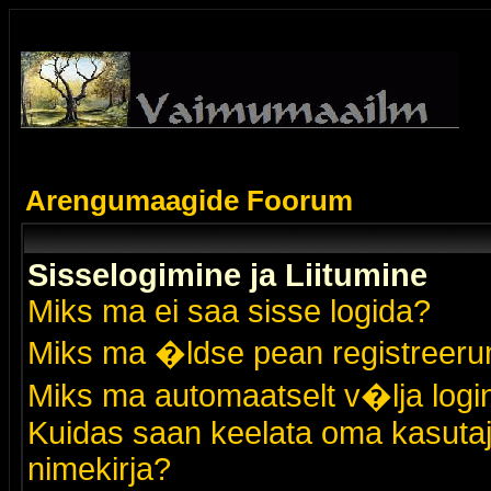
Arengumaagide Foorum
Sisselogimine ja Liitumine
Miks ma ei saa sisse logida?
Miks ma �ldse pean registreer
Miks ma automaatselt v�lja logi
Kuidas saan keelata oma kasutaja
nimekirja?