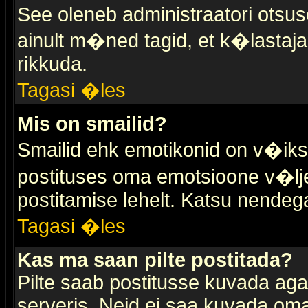
See oleneb administraatori otsuse
ainult m�ned tagid, et k�lastaja
rikkuda.
Tagasi �les
Mis on smailid?
Smailid ehk emotikonid on v�ikse
postituses oma emotsioone v�lje
postitamise lehelt. Katsu nendega 
Tagasi �les
Kas ma saan pilte postitada?
Pilte saab postitusse kuvada ag
serveris. Neid ei saa kuvada oma 