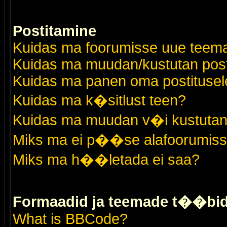
Postitamine
Kuidas ma foorumisse uue teem
Kuidas ma muudan/kustutan post
Kuidas ma panen oma postitusele
Kuidas ma k�sitlust teen?
Kuidas ma muudan v�i kustutan
Miks ma ei p��se alafoorumis
Miks ma h��letada ei saa?
Formaadid ja teemade t��bi
What is BBCode?