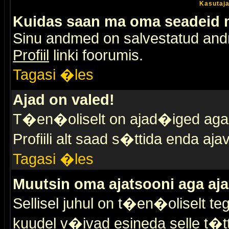
Kasutaja
Kuidas saan ma oma seadeid
Sinu andmed on salvestatud an
Profiil
linki foorumis.
Tagasi �les
Ajad on valed!
T�en�oliselt on ajad�iged aga s
Profiili alt saad s�ttida enda a
Tagasi �les
Muutsin oma ajatsooni aga aja
Sellisel juhul on t�en�oliselt t
kuudel v�ivad esineda selle t�t