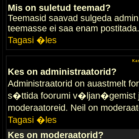
Mis on suletud teemad?
Teemasid saavad sulgeda adminis
teemasse ei saa enam postitada
Tagasi �les
Kas
Kes on administraatorid?
Administraatorid on auastmelt 
s�ttida foorumi v�ljan�gemist
moderaatoreid. Neil on moderaat
Tagasi �les
Kes on moderaatorid?