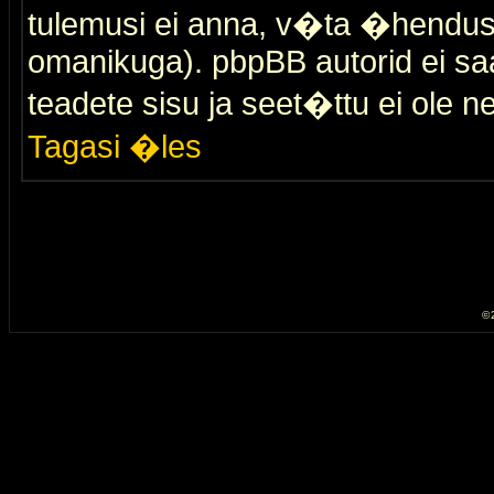
tulemusi ei anna, v�ta �hendus
omanikuga). pbpBB autorid ei saa
teadete sisu ja seet�ttu ei ole n
Tagasi �les
© 