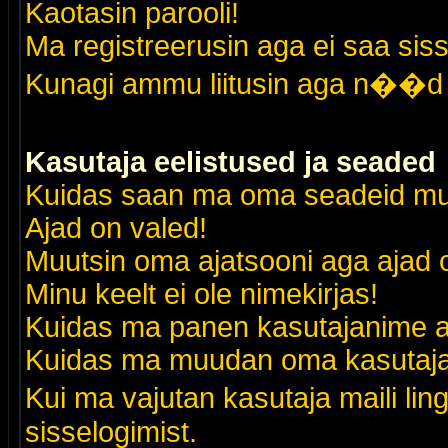
Kaotasin parooli!
Ma registreerusin aga ei saa siss
Kunagi ammu liitusin aga n��d 
Kasutaja eelistused ja seaded
Kuidas saan ma oma seadeid m
Ajad on valed!
Muutsin oma ajatsooni aga ajad o
Minu keelt ei ole nimekirjas!
Kuidas ma panen kasutajanime al
Kuidas ma muudan oma kasutajak
Kui ma vajutan kasutaja maili lin
sisselogimist.