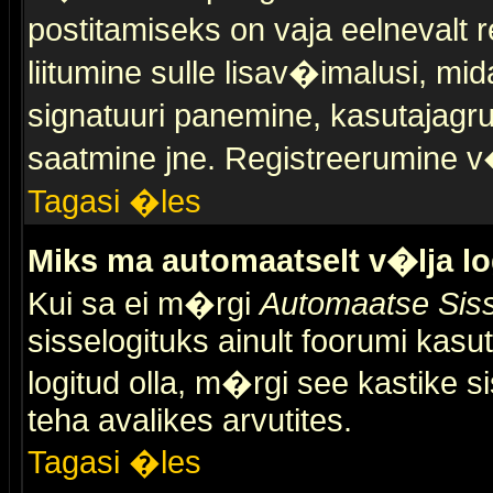
postitamiseks on vaja eelnevalt r
liitumine sulle lisav�imalusi, mid
signatuuri panemine, kasutajagr
saatmine jne. Registreerumine v�
Tagasi �les
Miks ma automaatselt v�lja l
Kui sa ei m�rgi
Automaatse Siss
sisselogituks ainult foorumi kasu
logitud olla, m�rgi see kastike s
teha avalikes arvutites.
Tagasi �les