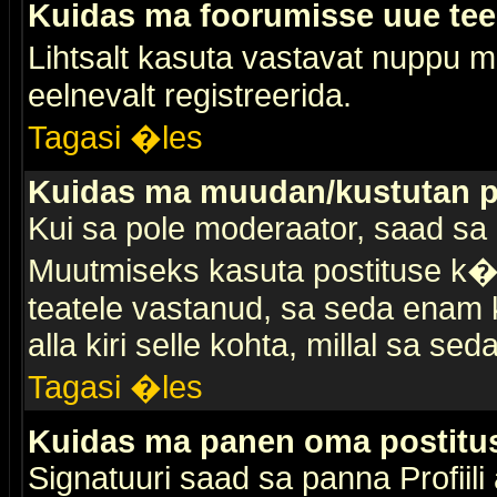
Kuidas ma foorumisse uue te
Lihtsalt kasuta vastavat nuppu mi
eelnevalt registreerida.
Tagasi �les
Kuidas ma muudan/kustutan p
Kui sa pole moderaator, saad sa 
Muutmiseks kasuta postituse k�r
teatele vastanud, sa seda enam k
alla kiri selle kohta, millal sa sed
Tagasi �les
Kuidas ma panen oma postitus
Signatuuri saad sa panna Profiili a