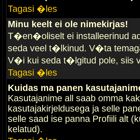
Tagasi �les
Minu keelt ei ole nimekirjas!
T�en�oliselt ei installeerinud ad
seda veel t�lkinud. V�ta temaga 
V�i kui seda t�lgitud pole, siis 
Tagasi �les
Kuidas ma panen kasutajanime 
Kasutajanime all saab omma kaks
kasutajakirjeldusega ja selle pan
selle saad ise panna Profiili alt 
kelatud).