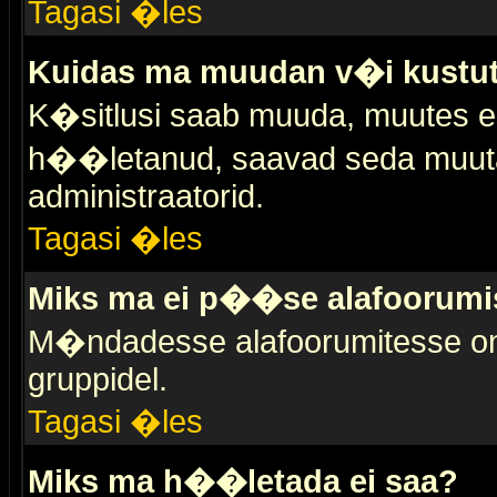
Tagasi �les
Kuidas ma muudan v�i kustut
K�sitlusi saab muuda, muutes esi
h��letanud, saavad seda muuta 
administraatorid.
Tagasi �les
Miks ma ei p��se alafoorumi
M�ndadesse alafoorumitesse on 
gruppidel.
Tagasi �les
Miks ma h��letada ei saa?