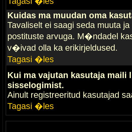
Tagasi �les
Kuidas ma muudan oma kasuta
Tavaliselt ei saagi seda muuta j
postituste arvuga. M�ndadel kas
v�ivad olla ka erikirjeldused.
Tagasi �les
Kui ma vajutan kasutaja maili 
sisselogimist.
Ainult registreeritud kasutajad 
Tagasi �les