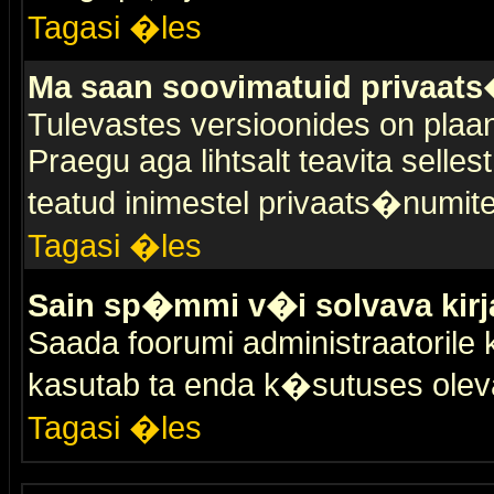
Tagasi �les
Ma saan soovimatuid privaat
Tulevastes versioonides on plaan
Praegu aga lihtsalt teavita selles
teatud inimestel privaats�numit
Tagasi �les
Sain sp�mmi v�i solvava kirj
Saada foorumi administraatorile k
kasutab ta enda k�sutuses olev
Tagasi �les