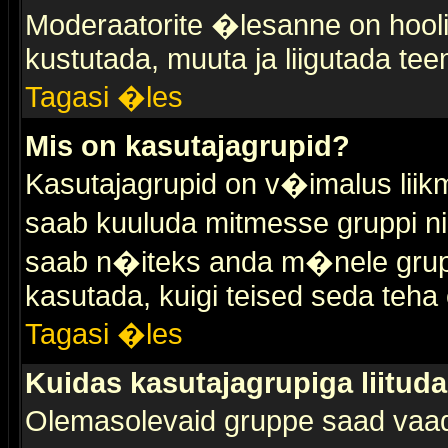
Moderaatorite �lesanne on hooli
kustutada, muuta ja liigutada tee
Tagasi �les
Mis on kasutajagrupid?
Kasutajagrupid on v�imalus liik
saab kuuluda mitmesse gruppi nin
saab n�iteks anda m�nele grup
kasutada, kuigi teised seda teha 
Tagasi �les
Kuidas kasutajagrupiga liitud
Olemasolevaid gruppe saad vaa