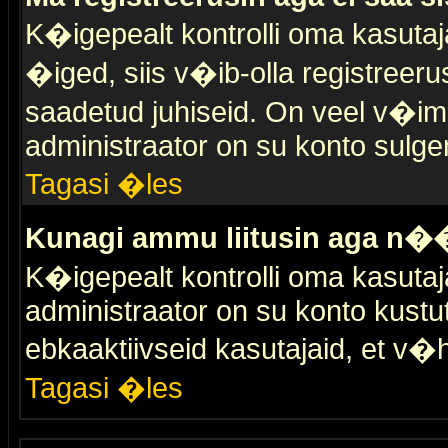
K�igepealt kontrolli oma kasutaja
�iged, siis v�ib-olla registreer
saadetud juhiseid. On veel v�ima
administraator on su konto sulge
Tagasi �les
Kunagi ammu liitusin aga n��
K�igepealt kontrolli oma kasutaj
administraator on su konto kustu
ebkaaktiivseid kasutajaid, et v
Tagasi �les