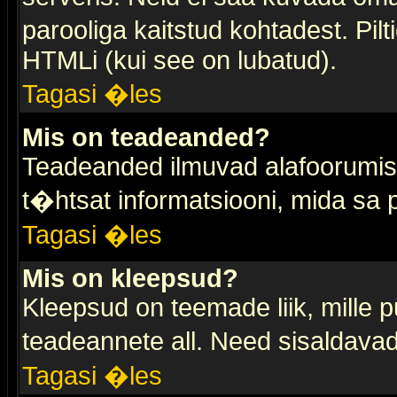
parooliga kaitstud kohtadest. Pi
HTMLi (kui see on lubatud).
Tagasi �les
Mis on teadeanded?
Teadeanded ilmuvad alafoorumis t
t�htsat informatsiooni, mida sa
Tagasi �les
Mis on kleepsud?
Kleepsud on teemade liik, mille 
teadeannete all. Need sisaldavad 
Tagasi �les