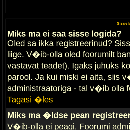
Sissel
Miks ma ei saa sisse logida?
Oled sa ikka registreerinud? Sis
liige. V�ib-olla oled foorumilt ban
vastavat teadet). Igaks juhuks ko
parool. Ja kui miski ei aita, sii
administraatoriga - tal v�ib olla 
Tagasi �les
Miks ma �ldse pean registre
V�ib-olla ei peagi. Foorumi admi