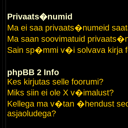
Privaats�numid
Ma ei saa privaats�numeid saat
Ma saan soovimatuid privaats�
Sain sp�mmi v�i solvava kirja 
phpBB 2 Info
Kes kirjutas selle foorumi?
Miks siin ei ole X v�imalust?
Kellega ma v�tan �hendust seo
asjaoludega?