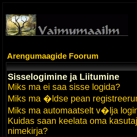
Arengumaagide Foorum
Sisselogimine ja Liitumine
Miks ma ei saa sisse logida?
Miks ma �ldse pean registreer
Miks ma automaatselt v�lja logi
Kuidas saan keelata oma kasutaja
nimekirja?