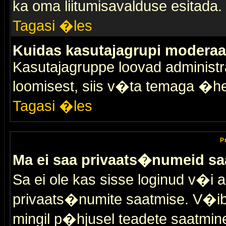
ka oma liitumisavalduse esitada.
Tagasi �les
Kuidas kasutajagrupi moderaa
Kasutajagruppe loovad administra
loomisest, siis v�ta temaga �h
Tagasi �les
P
Ma ei saa privaats�numeid sa
Sa ei ole kas sisse loginud v�i 
privaats�numite saatmise. V�ib ka
mingil p�hjusel teadete saatmin