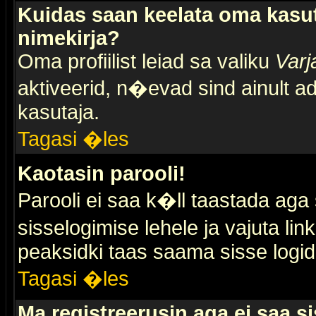
Kuidas saan keelata oma kasut
nimekirja?
Oma profiilist leiad sa valiku
Varj
aktiveerid, n�evad sind ainult ad
kasutaja.
Tagasi �les
Kaotasin parooli!
Parooli ei saa k�ll taastada aga
sisselogimise lehele ja vajuta lin
peaksidki taas saama sisse logid
Tagasi �les
Ma registreerusin aga ei saa si