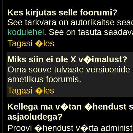
Kes kirjutas selle foorumi?
See tarkvara on autorikaitse sea
kodulehel
. See on tasuta saadaval
Tagasi �les
Miks siin ei ole X v�imalust?
Oma soove tulvaste versioonide
ametlikus foorumis.
Tagasi �les
Kellega ma v�tan �hendust se
asjaoludega?
Proovi �hendust v�tta administr