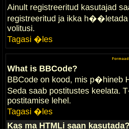
Ainult registreeritud kasutajad 
registreeritud ja ikka h��letada ei
volitusi.
Tagasi �les
Formaad
What is BBCode?
BBCode on kood, mis p�hineb HTM
Seda saab postitustes keelata. T
postitamise lehel.
Tagasi �les
Kas ma HTMLi saan kasutada