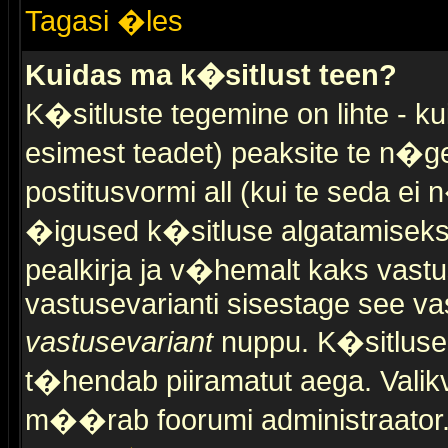
Tagasi �les
Kuidas ma k�sitlust teen?
K�sitluste tegemine on lihte - 
esimest teadet) peaksite te n�g
postitusvormi all (kui te seda ei 
�igused k�sitluse algatamiseks)
pealkirja ja v�hemalt kaks vast
vastusevarianti sisestage see va
vastusevariant
nuppu. K�sitlusel
t�hendab piiramatut aega. Valikva
m��rab foorumi administraator