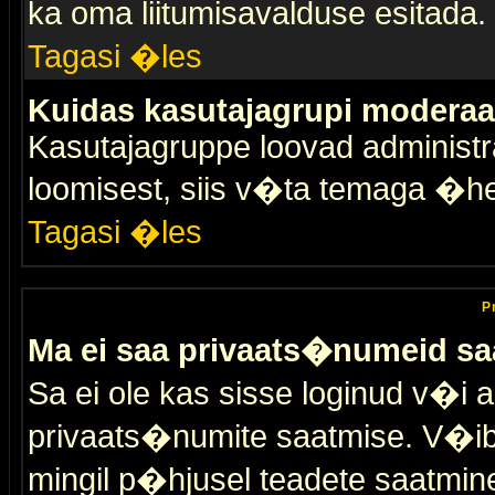
ka oma liitumisavalduse esitada.
Tagasi �les
Kuidas kasutajagrupi moderaa
Kasutajagruppe loovad administra
loomisest, siis v�ta temaga �h
Tagasi �les
P
Ma ei saa privaats�numeid sa
Sa ei ole kas sisse loginud v�i 
privaats�numite saatmise. V�ib ka
mingil p�hjusel teadete saatmin