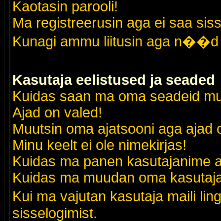
Kaotasin parooli!
Ma registreerusin aga ei saa siss
Kunagi ammu liitusin aga n��d 
Kasutaja eelistused ja seaded
Kuidas saan ma oma seadeid m
Ajad on valed!
Muutsin oma ajatsooni aga ajad o
Minu keelt ei ole nimekirjas!
Kuidas ma panen kasutajanime al
Kuidas ma muudan oma kasutajak
Kui ma vajutan kasutaja maili lin
sisselogimist.