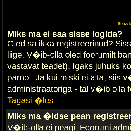
Sissel
Miks ma ei saa sisse logida?
Oled sa ikka registreerinud? Sis
liige. V�ib-olla oled foorumilt ban
vastavat teadet). Igaks juhuks ko
parool. Ja kui miski ei aita, sii
administraatoriga - tal v�ib olla 
Tagasi �les
Miks ma �ldse pean registre
V�ib-olla ei peagi. Foorumi admi