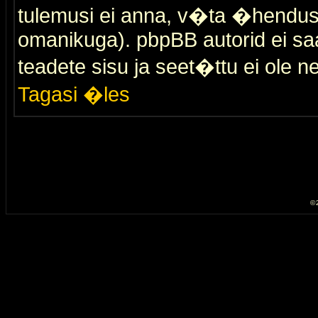
tulemusi ei anna, v�ta �hendus
omanikuga). pbpBB autorid ei saa
teadete sisu ja seet�ttu ei ole n
Tagasi �les
© 