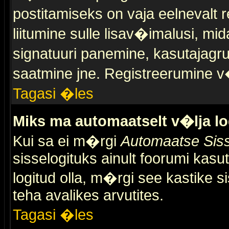
postitamiseks on vaja eelnevalt r
liitumine sulle lisav�imalusi, mid
signatuuri panemine, kasutajagr
saatmine jne. Registreerumine v�
Tagasi �les
Miks ma automaatselt v�lja l
Kui sa ei m�rgi
Automaatse Siss
sisselogituks ainult foorumi kasu
logitud olla, m�rgi see kastike s
teha avalikes arvutites.
Tagasi �les