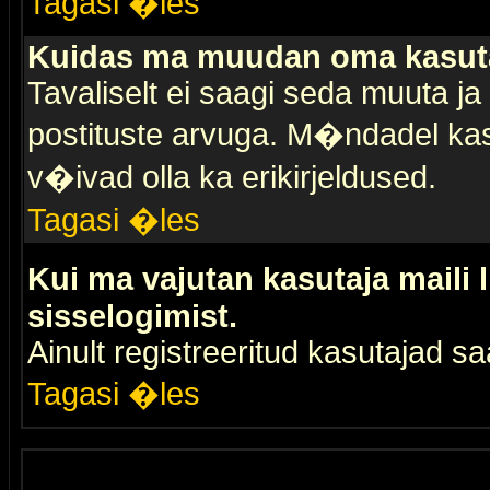
Tagasi �les
Kuidas ma muudan oma kasuta
Tavaliselt ei saagi seda muuta j
postituste arvuga. M�ndadel kas
v�ivad olla ka erikirjeldused.
Tagasi �les
Kui ma vajutan kasutaja maili 
sisselogimist.
Ainult registreeritud kasutajad 
Tagasi �les