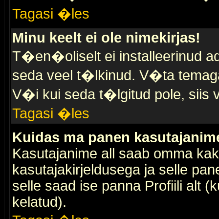
Tagasi �les
Minu keelt ei ole nimekirjas!
T�en�oliselt ei installeerinud ad
seda veel t�lkinud. V�ta temaga 
V�i kui seda t�lgitud pole, siis 
Tagasi �les
Kuidas ma panen kasutajanime 
Kasutajanime all saab omma kaks
kasutajakirjeldusega ja selle pan
selle saad ise panna Profiili alt 
kelatud).