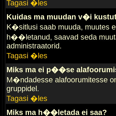
Tagasi �les
Kuidas ma muudan v�i kustut
K�sitlusi saab muuda, muutes esi
h��letanud, saavad seda muuta 
administraatorid.
Tagasi �les
Miks ma ei p��se alafoorumi
M�ndadesse alafoorumitesse on 
gruppidel.
Tagasi �les
Miks ma h��letada ei saa?