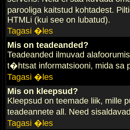
parooliga kaitstud kohtadest. Pi
HTMLi (kui see on lubatud).
Tagasi �les
Mis on teadeanded?
Teadeanded ilmuvad alafoorumis t
t�htsat informatsiooni, mida sa
Tagasi �les
Mis on kleepsud?
Kleepsud on teemade liik, mille 
teadeannete all. Need sisaldavad 
Tagasi �les