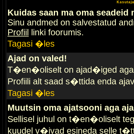
Kasutaja
Kuidas saan ma oma seadeid
Sinu andmed on salvestatud an
Profiil
linki foorumis.
Tagasi �les
Ajad on valed!
T�en�oliselt on ajad�iged aga s
Profiili alt saad s�ttida enda a
Tagasi �les
Muutsin oma ajatsooni aga aja
Sellisel juhul on t�en�oliselt t
kuudel v�ivad esineda selle t�t