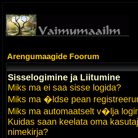
Arengumaagide Foorum
Sisselogimine ja Liitumine
Miks ma ei saa sisse logida?
Miks ma �ldse pean registreer
Miks ma automaatselt v�lja logi
Kuidas saan keelata oma kasutaja
nimekirja?