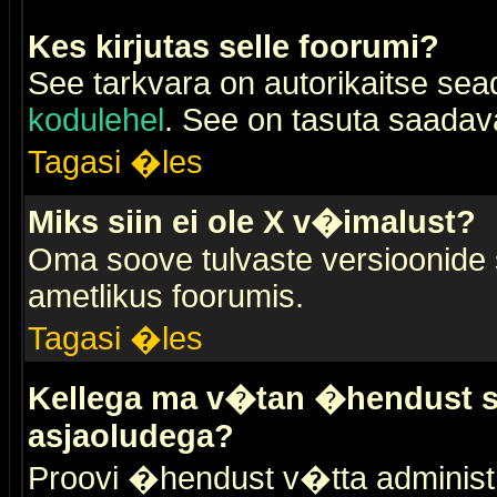
Kes kirjutas selle foorumi?
See tarkvara on autorikaitse sea
kodulehel
. See on tasuta saadaval
Tagasi �les
Miks siin ei ole X v�imalust?
Oma soove tulvaste versioonide
ametlikus foorumis.
Tagasi �les
Kellega ma v�tan �hendust se
asjaoludega?
Proovi �hendust v�tta administr