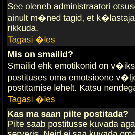
See oleneb administraatori otsuse
ainult m�ned tagid, et k�lastaja
rikkuda.
Tagasi �les
Mis on smailid?
Smailid ehk emotikonid on v�ikse
postituses oma emotsioone v�lje
postitamise lehelt. Katsu nendega 
Tagasi �les
Kas ma saan pilte postitada?
Pilte saab postitusse kuvada ag
serveris. Neid ei saa kuvada oma 