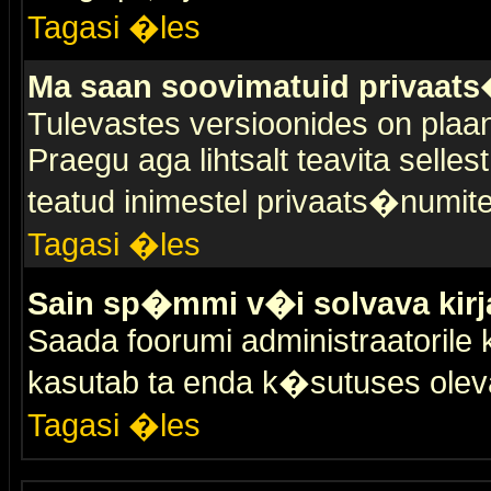
Tagasi �les
Ma saan soovimatuid privaat
Tulevastes versioonides on plaan
Praegu aga lihtsalt teavita selles
teatud inimestel privaats�numit
Tagasi �les
Sain sp�mmi v�i solvava kirj
Saada foorumi administraatorile k
kasutab ta enda k�sutuses olev
Tagasi �les