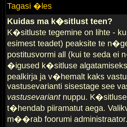
Tagasi �les
Kuidas ma k�sitlust teen?
K�sitluste tegemine on lihte - 
esimest teadet) peaksite te n�g
postitusvormi all (kui te seda ei 
�igused k�sitluse algatamiseks)
pealkirja ja v�hemalt kaks vast
vastusevarianti sisestage see va
vastusevariant
nuppu. K�sitlusel
t�hendab piiramatut aega. Valikva
m��rab foorumi administraator