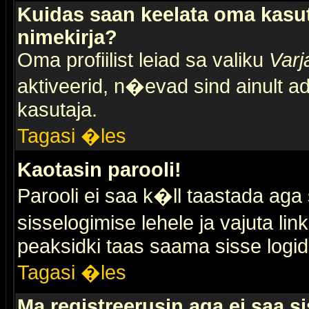
Kuidas saan keelata oma kasut
nimekirja?
Oma profiilist leiad sa valiku
Varj
aktiveerid, n�evad sind ainult ad
kasutaja.
Tagasi �les
Kaotasin parooli!
Parooli ei saa k�ll taastada aga
sisselogimise lehele ja vajuta lin
peaksidki taas saama sisse logid
Tagasi �les
Ma registreerusin aga ei saa si