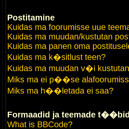
Postitamine
Kuidas ma foorumisse uue teem
Kuidas ma muudan/kustutan post
Kuidas ma panen oma postitusele
Kuidas ma k�sitlust teen?
Kuidas ma muudan v�i kustutan
Miks ma ei p��se alafoorumis
Miks ma h��letada ei saa?
Formaadid ja teemade t��bi
What is BBCode?