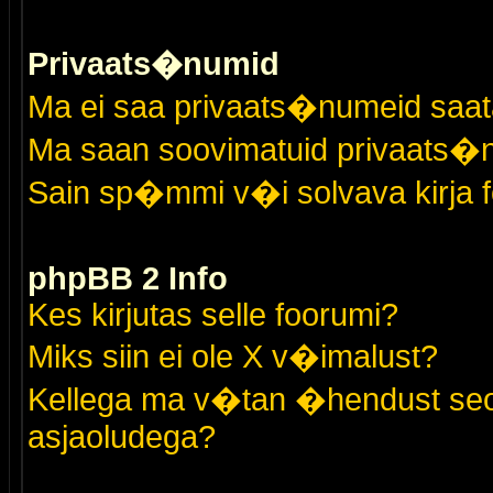
Privaats�numid
Ma ei saa privaats�numeid saat
Ma saan soovimatuid privaats�
Sain sp�mmi v�i solvava kirja 
phpBB 2 Info
Kes kirjutas selle foorumi?
Miks siin ei ole X v�imalust?
Kellega ma v�tan �hendust seo
asjaoludega?