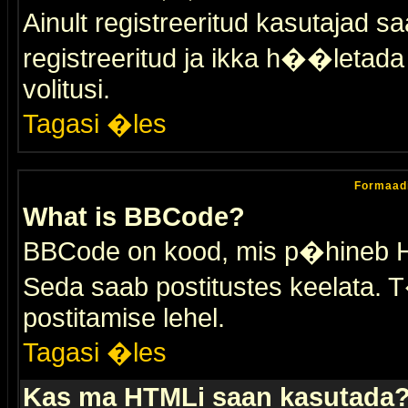
Ainult registreeritud kasutajad 
registreeritud ja ikka h��letada ei
volitusi.
Tagasi �les
Formaad
What is BBCode?
BBCode on kood, mis p�hineb HTM
Seda saab postitustes keelata. T
postitamise lehel.
Tagasi �les
Kas ma HTMLi saan kasutada