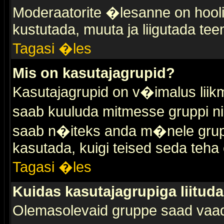
Moderaatorite �lesanne on hooli
kustutada, muuta ja liigutada tee
Tagasi �les
Mis on kasutajagrupid?
Kasutajagrupid on v�imalus liik
saab kuuluda mitmesse gruppi nin
saab n�iteks anda m�nele grup
kasutada, kuigi teised seda teha 
Tagasi �les
Kuidas kasutajagrupiga liitud
Olemasolevaid gruppe saad vaa