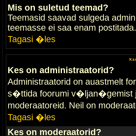
Mis on suletud teemad?
Teemasid saavad sulgeda adminis
teemasse ei saa enam postitada
Tagasi �les
Kas
Kes on administraatorid?
Administraatorid on auastmelt 
s�ttida foorumi v�ljan�gemist
moderaatoreid. Neil on moderaat
Tagasi �les
Kes on moderaatorid?