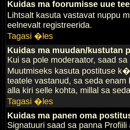
Kuidas ma foorumisse uue te
Lihtsalt kasuta vastavat nuppu mi
eelnevalt registreerida.
Tagasi �les
Kuidas ma muudan/kustutan p
Kui sa pole moderaator, saad sa 
Muutmiseks kasuta postituse k�r
teatele vastanud, sa seda enam k
alla kiri selle kohta, millal sa sed
Tagasi �les
Kuidas ma panen oma postitus
Signatuuri saad sa panna Profiili a