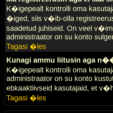
K�igepealt kontrolli oma kasutaja
�iged, siis v�ib-olla registreer
saadetud juhiseid. On veel v�ima
administraator on su konto sulge
Tagasi �les
Kunagi ammu liitusin aga n��
K�igepealt kontrolli oma kasutaj
administraator on su konto kustu
ebkaaktiivseid kasutajaid, et v
Tagasi �les