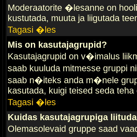
Moderaatorite �lesanne on hooli
kustutada, muuta ja liigutada tee
Tagasi �les
Mis on kasutajagrupid?
Kasutajagrupid on v�imalus liik
saab kuuluda mitmesse gruppi nin
saab n�iteks anda m�nele grup
kasutada, kuigi teised seda teha 
Tagasi �les
Kuidas kasutajagrupiga liitud
Olemasolevaid gruppe saad vaa