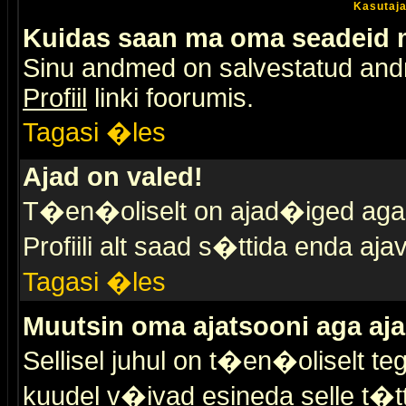
Kasutaja
Kuidas saan ma oma seadeid
Sinu andmed on salvestatud an
Profiil
linki foorumis.
Tagasi �les
Ajad on valed!
T�en�oliselt on ajad�iged aga s
Profiili alt saad s�ttida enda a
Tagasi �les
Muutsin oma ajatsooni aga aja
Sellisel juhul on t�en�oliselt t
kuudel v�ivad esineda selle t�t