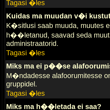
Tagasi �les
Kuidas ma muudan v�i kustut
K�sitlusi saab muuda, muutes esi
h��letanud, saavad seda muuta 
administraatorid.
Tagasi �les
Miks ma ei p��se alafoorumi
M�ndadesse alafoorumitesse on 
gruppidel.
Tagasi �les
Miks ma h��letada ei saa?