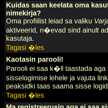
Kuidas saan keelata oma kasut
nimekirja?
Oma profiilist leiad sa valiku
Varj
aktiveerid, n�evad sind ainult ad
kasutaja.
Tagasi �les
Kaotasin parooli!
Parooli ei saa k�ll taastada aga
sisselogimise lehele ja vajuta lin
peaksidki taas saama sisse logid
Tagasi �les
Ma registreerusin aga ei saa si