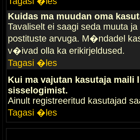
Tagasi �les
Kuidas ma muudan oma kasuta
Tavaliselt ei saagi seda muuta j
postituste arvuga. M�ndadel kas
v�ivad olla ka erikirjeldused.
Tagasi �les
Kui ma vajutan kasutaja maili 
sisselogimist.
Ainult registreeritud kasutajad 
Tagasi �les