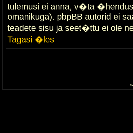
tulemusi ei anna, v�ta �hendus
omanikuga). pbpBB autorid ei saa
teadete sisu ja seet�ttu ei ole n
Tagasi �les
© 