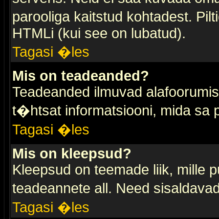
parooliga kaitstud kohtadest. Pi
HTMLi (kui see on lubatud).
Tagasi �les
Mis on teadeanded?
Teadeanded ilmuvad alafoorumis t
t�htsat informatsiooni, mida sa
Tagasi �les
Mis on kleepsud?
Kleepsud on teemade liik, mille 
teadeannete all. Need sisaldavad 
Tagasi �les