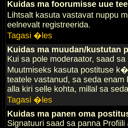
Kuidas ma foorumisse uue te
Lihtsalt kasuta vastavat nuppu mi
eelnevalt registreerida.
Tagasi �les
Kuidas ma muudan/kustutan p
Kui sa pole moderaator, saad sa 
Muutmiseks kasuta postituse k�r
teatele vastanud, sa seda enam k
alla kiri selle kohta, millal sa sed
Tagasi �les
Kuidas ma panen oma postitus
Signatuuri saad sa panna Profiili a