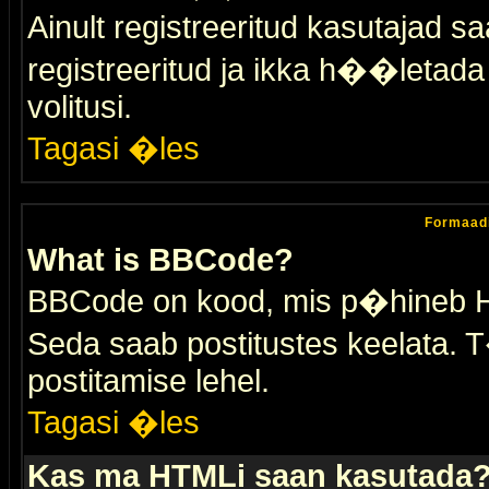
Ainult registreeritud kasutajad 
registreeritud ja ikka h��letada ei
volitusi.
Tagasi �les
Formaad
What is BBCode?
BBCode on kood, mis p�hineb HTM
Seda saab postitustes keelata. T
postitamise lehel.
Tagasi �les
Kas ma HTMLi saan kasutada