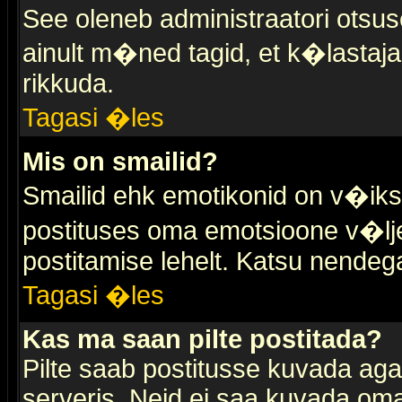
See oleneb administraatori otsuse
ainult m�ned tagid, et k�lastaja
rikkuda.
Tagasi �les
Mis on smailid?
Smailid ehk emotikonid on v�ikse
postituses oma emotsioone v�lje
postitamise lehelt. Katsu nendega 
Tagasi �les
Kas ma saan pilte postitada?
Pilte saab postitusse kuvada ag
serveris. Neid ei saa kuvada oma 