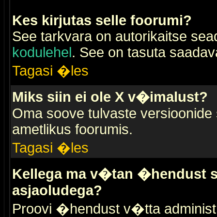
Kes kirjutas selle foorumi?
See tarkvara on autorikaitse sea
kodulehel
. See on tasuta saadaval
Tagasi �les
Miks siin ei ole X v�imalust?
Oma soove tulvaste versioonide
ametlikus foorumis.
Tagasi �les
Kellega ma v�tan �hendust se
asjaoludega?
Proovi �hendust v�tta administr