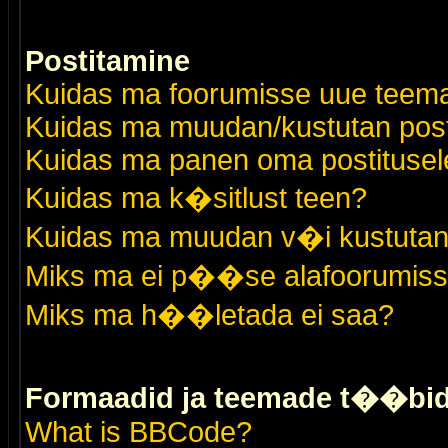
Postitamine
Kuidas ma foorumisse uue teem
Kuidas ma muudan/kustutan post
Kuidas ma panen oma postitusele
Kuidas ma k�sitlust teen?
Kuidas ma muudan v�i kustutan
Miks ma ei p��se alafoorumis
Miks ma h��letada ei saa?
Formaadid ja teemade t��bi
What is BBCode?