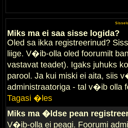
Sissel
Miks ma ei saa sisse logida?
Oled sa ikka registreerinud? Sis
liige. V�ib-olla oled foorumilt ban
vastavat teadet). Igaks juhuks ko
parool. Ja kui miski ei aita, sii
administraatoriga - tal v�ib olla 
Tagasi �les
Miks ma �ldse pean registre
V�ib-olla ei peagi. Foorumi admi