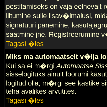
postitamiseks on vaja eelnevalt r
liitumine sulle lisav�imalusi, mid
signatuuri panemine, kasutajagr
saatmine jne. Registreerumine v�
Tagasi �les
Miks ma automaatselt v�lja l
Kui sa ei m�rgi
Automaatse Siss
sisselogituks ainult foorumi kasu
logitud olla, m�rgi see kastike s
teha avalikes arvutites.
Tagasi �les