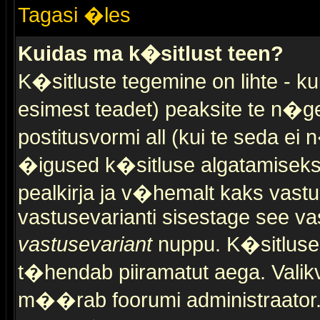
Tagasi �les
Kuidas ma k�sitlust teen?
K�sitluste tegemine on lihte - 
esimest teadet) peaksite te n�g
postitusvormi all (kui te seda ei 
�igused k�sitluse algatamiseks)
pealkirja ja v�hemalt kaks vast
vastusevarianti sisestage see va
vastusevariant
nuppu. K�sitlusel
t�hendab piiramatut aega. Valikva
m��rab foorumi administraator