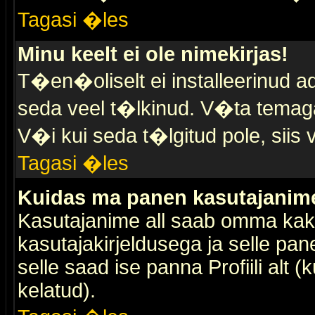
Tagasi �les
Minu keelt ei ole nimekirjas!
T�en�oliselt ei installeerinud ad
seda veel t�lkinud. V�ta temaga 
V�i kui seda t�lgitud pole, siis 
Tagasi �les
Kuidas ma panen kasutajanime 
Kasutajanime all saab omma kaks
kasutajakirjeldusega ja selle pan
selle saad ise panna Profiili alt 
kelatud).