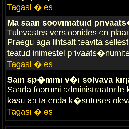
Tagasi �les
Ma saan soovimatuid privaat
Tulevastes versioonides on plaan
Praegu aga lihtsalt teavita selles
teatud inimestel privaats�numit
Tagasi �les
Sain sp�mmi v�i solvava kirj
Saada foorumi administraatorile k
kasutab ta enda k�sutuses olev
Tagasi �les