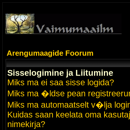
Arengumaagide Foorum
Sisselogimine ja Liitumine
Miks ma ei saa sisse logida?
Miks ma �ldse pean registreer
Miks ma automaatselt v�lja logi
Kuidas saan keelata oma kasutaja
nimekirja?