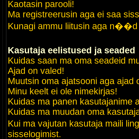
Kaotasin parooli!
Ma registreerusin aga ei saa siss
Kunagi ammu liitusin aga n��d 
Kasutaja eelistused ja seaded
Kuidas saan ma oma seadeid m
Ajad on valed!
Muutsin oma ajatsooni aga ajad o
Minu keelt ei ole nimekirjas!
Kuidas ma panen kasutajanime al
Kuidas ma muudan oma kasutajak
Kui ma vajutan kasutaja maili lin
sisselogimist.