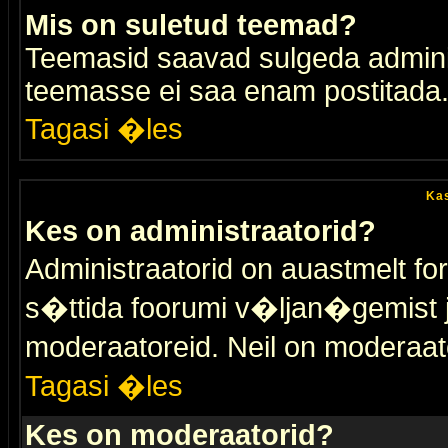
Mis on suletud teemad?
Teemasid saavad sulgeda adminis
teemasse ei saa enam postitada
Tagasi �les
Kas
Kes on administraatorid?
Administraatorid on auastmelt 
s�ttida foorumi v�ljan�gemist
moderaatoreid. Neil on moderaat
Tagasi �les
Kes on moderaatorid?