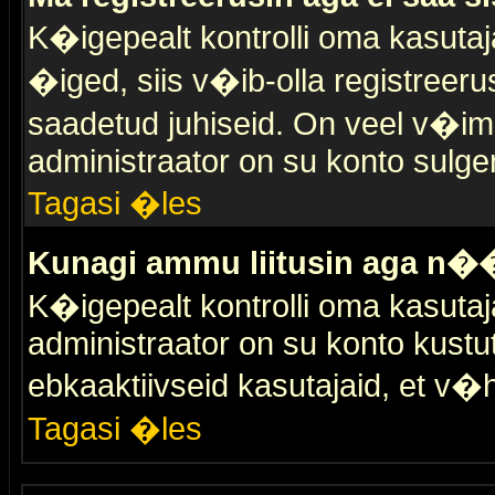
K�igepealt kontrolli oma kasutaja
�iged, siis v�ib-olla registreer
saadetud juhiseid. On veel v�ima
administraator on su konto sulge
Tagasi �les
Kunagi ammu liitusin aga n��
K�igepealt kontrolli oma kasutaj
administraator on su konto kustu
ebkaaktiivseid kasutajaid, et v
Tagasi �les