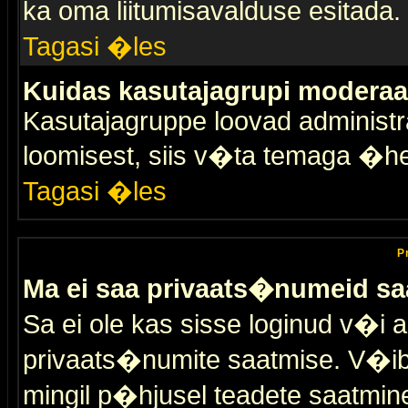
ka oma liitumisavalduse esitada.
Tagasi �les
Kuidas kasutajagrupi moderaa
Kasutajagruppe loovad administra
loomisest, siis v�ta temaga �h
Tagasi �les
P
Ma ei saa privaats�numeid sa
Sa ei ole kas sisse loginud v�i 
privaats�numite saatmise. V�ib ka
mingil p�hjusel teadete saatmin