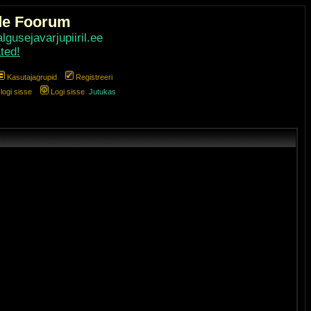
de Foorum
gusejavarjupiiril.ee
ted!
Kasutajagrupid
Registreeri
ogi sisse
Logi sisse
Jutukas