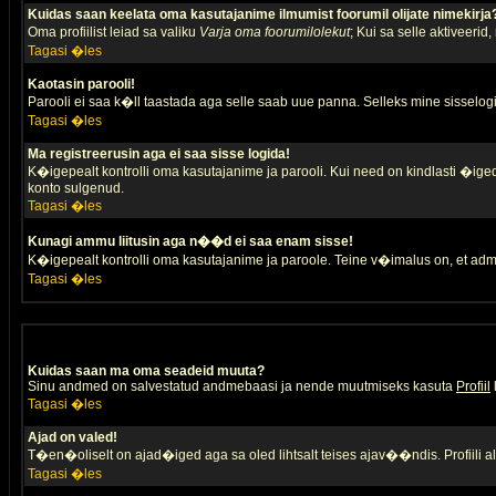
Kuidas saan keelata oma kasutajanime ilmumist foorumil olijate nimekirja
Oma profiilist leiad sa valiku
Varja oma foorumilolekut
; Kui sa selle aktiveerid
Tagasi �les
Kaotasin parooli!
Parooli ei saa k�ll taastada aga selle saab uue panna. Selleks mine sisselogim
Tagasi �les
Ma registreerusin aga ei saa sisse logida!
K�igepealt kontrolli oma kasutajanime ja parooli. Kui need on kindlasti �iged,
konto sulgenud.
Tagasi �les
Kunagi ammu liitusin aga n��d ei saa enam sisse!
K�igepealt kontrolli oma kasutajanime ja paroole. Teine v�imalus on, et adm
Tagasi �les
Kuidas saan ma oma seadeid muuta?
Sinu andmed on salvestatud andmebaasi ja nende muutmiseks kasuta
Profiil
Tagasi �les
Ajad on valed!
T�en�oliselt on ajad�iged aga sa oled lihtsalt teises ajav��ndis. Profiili 
Tagasi �les