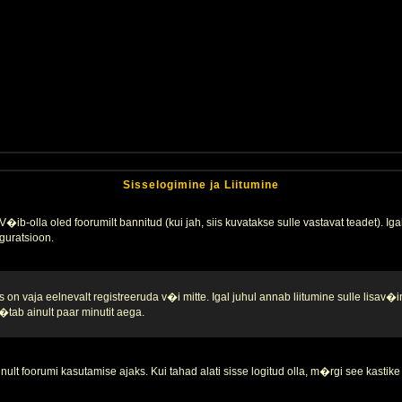
Sisselogimine ja Liitumine
�ib-olla oled foorumilt bannitud (kui jah, siis kuvatakse sulle vastavat teadet). Igak
guratsioon.
 on vaja eelnevalt registreeruda v�i mitte. Igal juhul annab liitumine sulle lisav�i
tab ainult paar minutit aega.
nult foorumi kasutamise ajaks. Kui tahad alati sisse logitud olla, m�rgi see kastike 