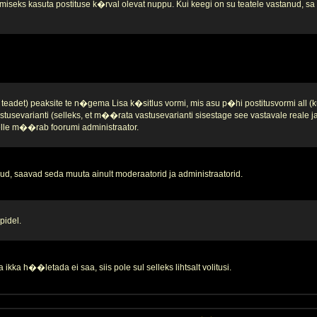
iseks kasuta postituse k�rval olevat nuppu. Kui keegi on su teatele vastanud, sa se
teadet) peaksite te n�gema Lisa k�sitlus vormi, mis asu p�hi postitusvormi all (k
stusevarianti (selleks, et m��rata vastusevarianti sisestage see vastavale reale 
 selle m��rab foorumi administraator.
d, saavad seda muuta ainult moderaatorid ja administraatorid.
pidel.
ikka h��letada ei saa, siis pole sul selleks lihtsalt volitusi.