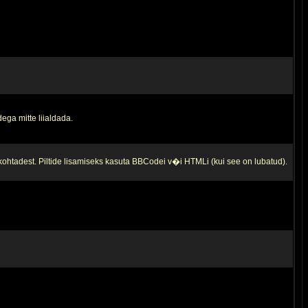
ega mitte liialdada.
 kohtadest. Piltide lisamiseks kasuta BBCodei v�i HTMLi (kui see on lubatud).