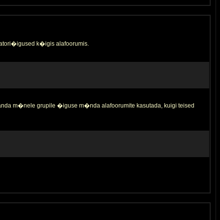
tori�igused k�igis alafoorumis.
 anda m�nele grupile �iguse m�nda alafoorumite kasutada, kuigi teised