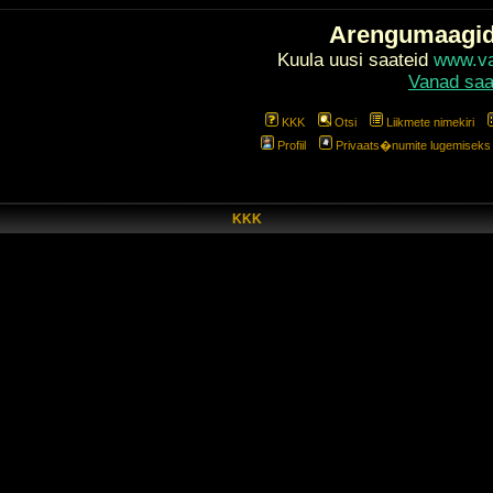
Arengumaagi
Kuula uusi saateid
www.val
Vanad saa
KKK
Otsi
Liikmete nimekiri
Profiil
Privaats�numite lugemiseks l
KKK