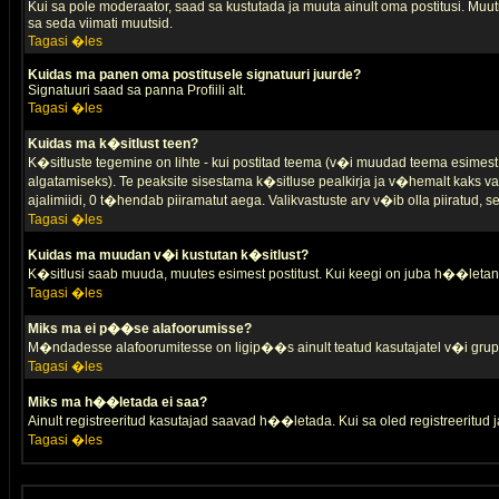
Kui sa pole moderaator, saad sa kustutada ja muuta ainult oma postitusi. Muutm
sa seda viimati muutsid.
Tagasi �les
Kuidas ma panen oma postitusele signatuuri juurde?
Signatuuri saad sa panna Profiili alt.
Tagasi �les
Kuidas ma k�sitlust teen?
K�sitluste tegemine on lihte - kui postitad teema (v�i muudad teema esimest 
algatamiseks). Te peaksite sisestama k�sitluse pealkirja ja v�hemalt kaks va
ajalimiidi, 0 t�hendab piiramatut aega. Valikvastuste arv v�ib olla piiratud,
Tagasi �les
Kuidas ma muudan v�i kustutan k�sitlust?
K�sitlusi saab muuda, muutes esimest postitust. Kui keegi on juba h��letanu
Tagasi �les
Miks ma ei p��se alafoorumisse?
M�ndadesse alafoorumitesse on ligip��s ainult teatud kasutajatel v�i grup
Tagasi �les
Miks ma h��letada ei saa?
Ainult registreeritud kasutajad saavad h��letada. Kui sa oled registreeritud ja 
Tagasi �les