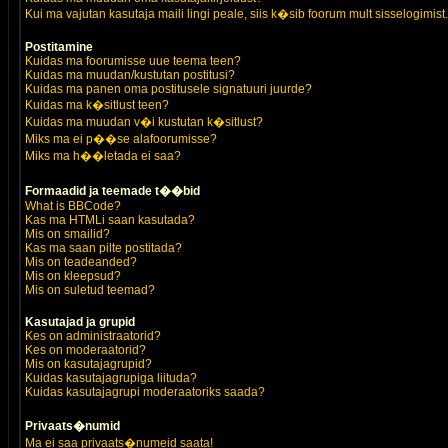
Kui ma vajutan kasutaja maili lingi peale, siis k�sib foorum mult sisselogimist.
Postitamine
Kuidas ma foorumisse uue teema teen?
Kuidas ma muudan/kustutan postitusi?
Kuidas ma panen oma postitusele signatuuri juurde?
Kuidas ma k�sitlust teen?
Kuidas ma muudan v�i kustutan k�sitlust?
Miks ma ei p��se alafoorumisse?
Miks ma h��letada ei saa?
Formaadid ja teemade t��bid
What is BBCode?
Kas ma HTMLi saan kasutada?
Mis on smailid?
Kas ma saan pilte postitada?
Mis on teadeanded?
Mis on kleepsud?
Mis on suletud teemad?
Kasutajad ja grupid
Kes on administraatorid?
Kes on moderaatorid?
Mis on kasutajagrupid?
Kuidas kasutajagrupiga liituda?
Kuidas kasutajagrupi moderaatoriks saada?
Privaats�numid
Ma ei saa privaats�numeid saata!