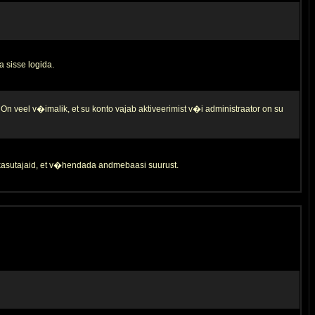
a sisse logida.
 On veel v�imalik, et su konto vajab aktiveerimist v�i administraator on su
d kasutajaid, et v�hendada andmebaasi suurust.