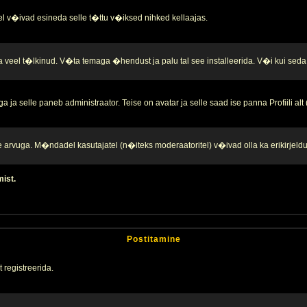
l v�ivad esineda selle t�ttu v�iksed nihked kellaajas.
a veel t�lkinud. V�ta temaga �hendust ja palu tal see installeerida. V�i kui seda 
ja selle paneb administraator. Teise on avatar ja selle saad ise panna Profiili alt
te arvuga. M�ndadel kasutajatel (n�iteks moderaatoritel) v�ivad olla ka erikirjeld
mist.
Postitamine
 registreerida.