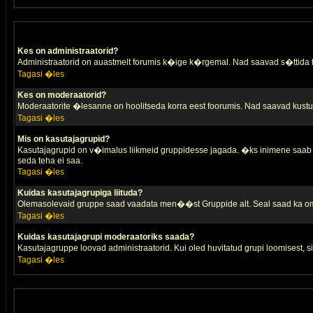
Kes on administraatorid?
Administraatorid on auastmelt forumis k�ige k�rgemal. Nad saavad s�ttida
Tagasi �les
Kes on moderaatorid?
Moderaatorite �lesanne on hoolitseda korra eest foorumis. Nad saavad kustut
Tagasi �les
Mis on kasutajagrupid?
Kasutajagrupid on v�imalus liikmeid gruppidesse jagada. �ks inimene saab 
seda teha ei saa.
Tagasi �les
Kuidas kasutajagrupiga liituda?
Olemasolevaid gruppe saad vaadata men��st Gruppide alt. Seal saad ka oma 
Tagasi �les
Kuidas kasutajagrupi moderaatoriks saada?
Kasutajagruppe loovad administraatorid. Kui oled huvitatud grupi loomisest,
Tagasi �les