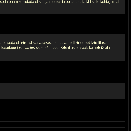
da enam kustutada ei saa ja muutes tuleb teate alla kiri selle kohta, millal
ui te seda ei n�e, siis arvatavasti puuduvad teil �igused k�sitluse
ja kasutage
Lisa vastusevariant
nuppu. K�sitlusele saab ka m��rata