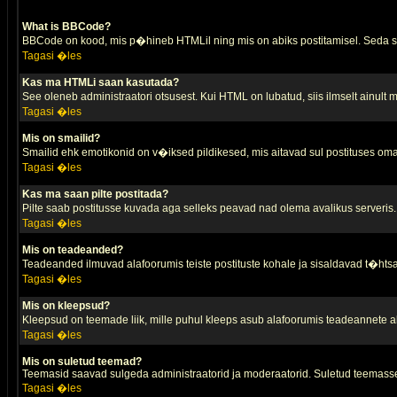
What is BBCode?
BBCode on kood, mis p�hineb HTMLil ning mis on abiks postitamisel. Seda saa
Tagasi �les
Kas ma HTMLi saan kasutada?
See oleneb administraatori otsusest. Kui HTML on lubatud, siis ilmselt ainult
Tagasi �les
Mis on smailid?
Smailid ehk emotikonid on v�iksed pildikesed, mis aitavad sul postituses oma
Tagasi �les
Kas ma saan pilte postitada?
Pilte saab postitusse kuvada aga selleks peavad nad olema avalikus serveris. 
Tagasi �les
Mis on teadeanded?
Teadeanded ilmuvad alafoorumis teiste postituste kohale ja sisaldavad t�htsa
Tagasi �les
Mis on kleepsud?
Kleepsud on teemade liik, mille puhul kleeps asub alafoorumis teadeannete all
Tagasi �les
Mis on suletud teemad?
Teemasid saavad sulgeda administraatorid ja moderaatorid. Suletud teemasse
Tagasi �les