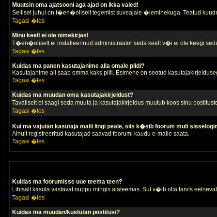
Muutsin oma ajatsooni aga ajad on ikka valed!
Sellisel juhul on t�en�oliselt tegemist suveajale �leminekuga. Teatud kuude
Tagasi �les
Minu keelt ei ole nimekirjas!
T�en�oliselt ei installeerinud administraator seda keelt v�i ei ole keegi sed
Tagasi �les
Kuidas ma panen kasutajanime alla omale pildi?
Kasutajanime all saab omma kaks pilti. Esimene on seotud kasutajakirjeldusega 
Tagasi �les
Kuidas ma muudan oma kasutajakirjeldust?
Tavaliselt ei saagi seda muuta ja kasutajakirjeldus muutub koos sinu postitus
Tagasi �les
Kui ma vajutan kasutaja maili lingi peale, siis k�sib foorum mult sisselogi
Ainult registreeritud kasutajad saavad foorumi kaudu e-maile saata.
Tagasi �les
Kuidas ma foorumisse uue teema teen?
Lihtsalt kasuta vastavat nuppu mingis alateemas. Sul v�ib olla tarvis eelnevalt
Tagasi �les
Kuidas ma muudan/kustutan postitusi?