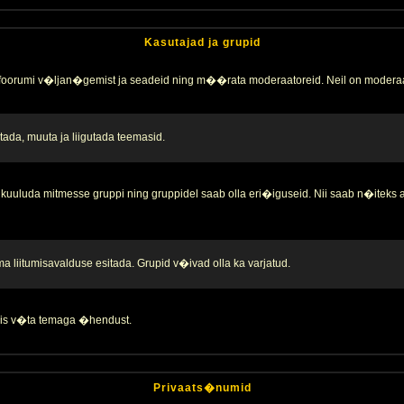
Kasutajad ja grupid
 foorumi v�ljan�gemist ja seadeid ning m��rata moderaatoreid. Neil on moderaa
ada, muuta ja liigutada teemasid.
kuuluda mitmesse gruppi ning gruppidel saab olla eri�iguseid. Nii saab n�iteks
liitumisavalduse esitada. Grupid v�ivad olla ka varjatud.
 siis v�ta temaga �hendust.
Privaats�numid