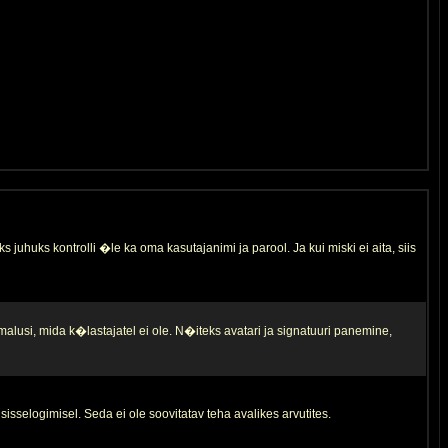
s juhuks kontrolli �le ka oma kasutajanimi ja parool. Ja kui miski ei aita, siis
malusi, mida k�lastajatel ei ole. N�iteks avatari ja signatuuri panemine,
sisselogimisel. Seda ei ole soovitatav teha avalikes arvutites.