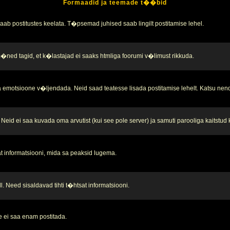
Formaadid ja teemade t��bid
b postitustes keelata. T�psemad juhised saab lingilt postitamise lehel.
 m�ned tagid, et k�lastajad ei saaks htmliga foorumi v�limust rikkuda.
 emotsioone v�ljendada. Neid saad teatesse lisada postitamise lehelt. Katsu nend
Neid ei saa kuvada oma arvutist (kui see pole server) ja samuti parooliga kaitstud
t informatsiooni, mida sa peaksid lugema.
. Need sisaldavad tihti t�htsat informatsiooni.
 ei saa enam postitada.