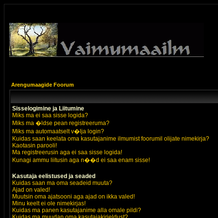
Arengumaagide Foorum
Sisselogimine ja Liitumine
Miks ma ei saa sisse logida?
Miks ma �ldse pean registreeruma?
Miks ma automaatselt v�lja login?
Kuidas saan keelata oma kasutajanime ilmumist foorumil olijate nimekirja?
Kaotasin parooli!
Ma registreerusin aga ei saa sisse logida!
Kunagi ammu liitusin aga n��d ei saa enam sisse!
Kasutaja eelistused ja seaded
Kuidas saan ma oma seadeid muuta?
Ajad on valed!
Muutsin oma ajatsooni aga ajad on ikka valed!
Minu keelt ei ole nimekirjas!
Kuidas ma panen kasutajanime alla omale pildi?
Kuidas ma muudan oma kasutajakirjeldust?