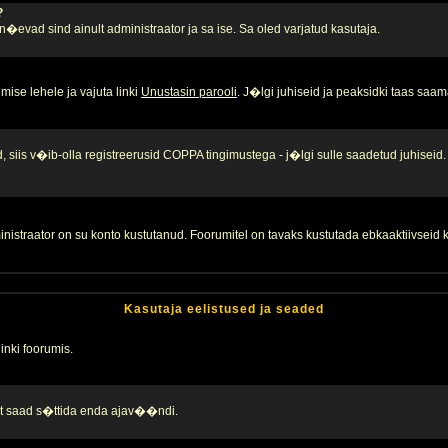
?
, n�evad sind ainult administraator ja sa ise. Sa oled varjatud kasutaja.
ise lehele ja vajuta linki
Unustasin parooli
. J�lgi juhiseid ja peaksidki taas saam
 siis v�ib-olla registreerusid COPPA tingimustega - j�lgi sulle saadetud juhiseid.
inistraator on su konto kustutanud. Foorumitel on tavaks kustutada ebkaaktiivsei
Kasutaja eelistused ja seaded
linki foorumis.
alt saad s�ttida enda ajav��ndi.