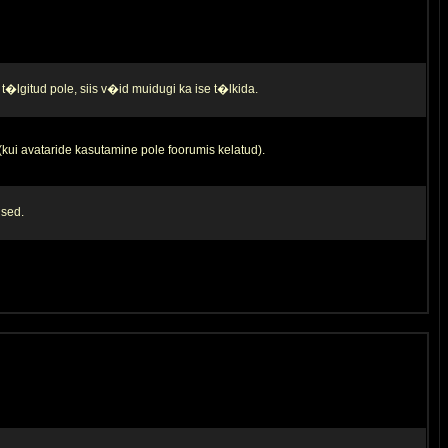
t�lgitud pole, siis v�id muidugi ka ise t�lkida.
 (kui avataride kasutamine pole foorumis kelatud).
used.