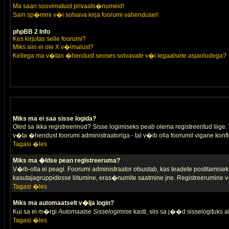
Ma saan soovimatuid privaats�numeid!
Sain sp�mmi v�i solvava kirja foorumi vahendusel!
phpBB 2 Info
Kes kirjutas selle foorumi?
Miks siin ei ole X v�imalust?
Kellega ma v�tan �hendust seoses solvavate v�i legaalsete asjaoludega?
Miks ma ei saa sisse logida?
Oled sa ikka registreerinud? Sisse logimiseks peab olema registreeritud liige. V
v�ta �hendust foorumi administraatoriga - tal v�ib olla foorumil vigane konfi
Tagasi �les
Miks ma �ldse pean registreeruma?
V�ib-olla ei peagi. Foorumi administraator otsustab, kas teadete postitamiseks
kasutajagruppidesse liitumine, eras�numite saatmine jne. Registreerumine v�
Tagasi �les
Miks ma automaatselt v�lja login?
Kui sa ei m�rgi
Automaatse Sisselogimise
kasti, siis sa j��d sisselogituks ai
Tagasi �les