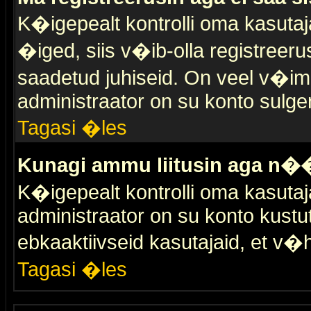
K�igepealt kontrolli oma kasutaja
�iged, siis v�ib-olla registreer
saadetud juhiseid. On veel v�ima
administraator on su konto sulge
Tagasi �les
Kunagi ammu liitusin aga n��
K�igepealt kontrolli oma kasutaj
administraator on su konto kustu
ebkaaktiivseid kasutajaid, et v
Tagasi �les