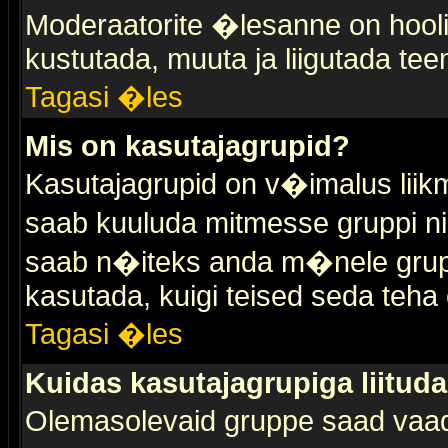
Moderaatorite �lesanne on hooli
kustutada, muuta ja liigutada tee
Tagasi �les
Mis on kasutajagrupid?
Kasutajagrupid on v�imalus liik
saab kuuluda mitmesse gruppi nin
saab n�iteks anda m�nele grup
kasutada, kuigi teised seda teha 
Tagasi �les
Kuidas kasutajagrupiga liitud
Olemasolevaid gruppe saad vaa