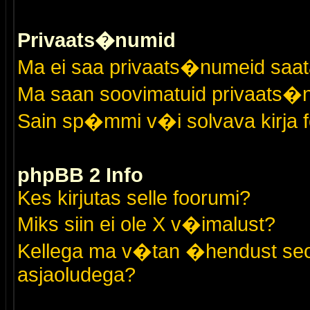
Privaats�numid
Ma ei saa privaats�numeid saat
Ma saan soovimatuid privaats�
Sain sp�mmi v�i solvava kirja 
phpBB 2 Info
Kes kirjutas selle foorumi?
Miks siin ei ole X v�imalust?
Kellega ma v�tan �hendust seo
asjaoludega?