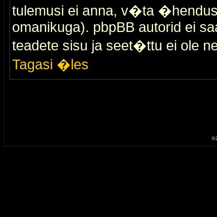
tulemusi ei anna, v�ta �hendus
omanikuga). pbpBB autorid ei saa
teadete sisu ja seet�ttu ei ole n
Tagasi �les
© 