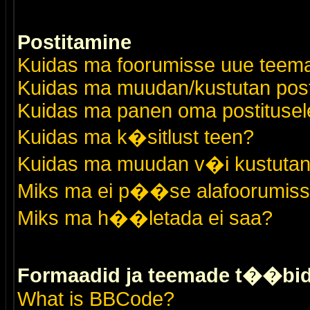
Postitamine
Kuidas ma foorumisse uue teem
Kuidas ma muudan/kustutan post
Kuidas ma panen oma postitusele
Kuidas ma k�sitlust teen?
Kuidas ma muudan v�i kustutan
Miks ma ei p��se alafoorumis
Miks ma h��letada ei saa?
Formaadid ja teemade t��bi
What is BBCode?