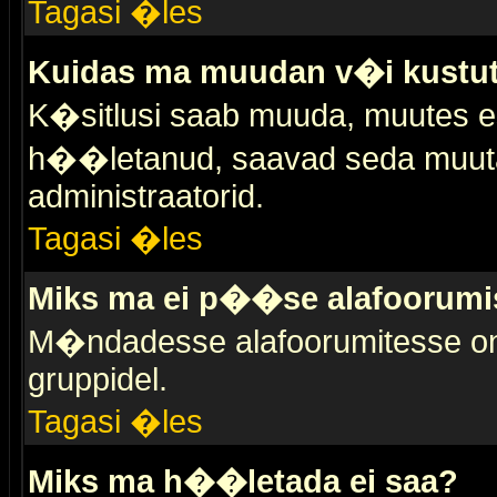
Tagasi �les
Kuidas ma muudan v�i kustut
K�sitlusi saab muuda, muutes esi
h��letanud, saavad seda muuta 
administraatorid.
Tagasi �les
Miks ma ei p��se alafoorumi
M�ndadesse alafoorumitesse on 
gruppidel.
Tagasi �les
Miks ma h��letada ei saa?