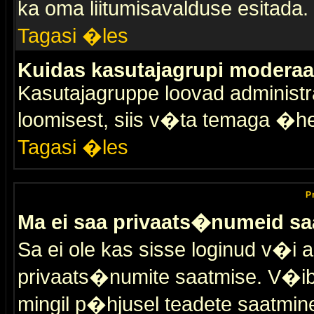
ka oma liitumisavalduse esitada.
Tagasi �les
Kuidas kasutajagrupi moderaa
Kasutajagruppe loovad administra
loomisest, siis v�ta temaga �h
Tagasi �les
P
Ma ei saa privaats�numeid sa
Sa ei ole kas sisse loginud v�i 
privaats�numite saatmise. V�ib ka
mingil p�hjusel teadete saatmin