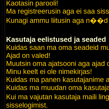
Kaotasin parooli!
Ma registreerusin aga ei saa siss
Kunagi ammu liitusin aga n��d 
Kasutaja eelistused ja seaded
Kuidas saan ma oma seadeid m
Ajad on valed!
Muutsin oma ajatsooni aga ajad o
Minu keelt ei ole nimekirjas!
Kuidas ma panen kasutajanime al
Kuidas ma muudan oma kasutajak
Kui ma vajutan kasutaja maili lin
sisselogimist.