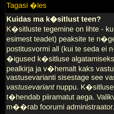
Tagasi �les
Kuidas ma k�sitlust teen?
K�sitluste tegemine on lihte - 
esimest teadet) peaksite te n�g
postitusvormi all (kui te seda ei 
�igused k�sitluse algatamiseks)
pealkirja ja v�hemalt kaks vast
vastusevarianti sisestage see va
vastusevariant
nuppu. K�sitlusel
t�hendab piiramatut aega. Valikva
m��rab foorumi administraator