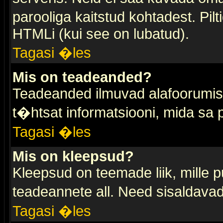
parooliga kaitstud kohtadest. Pi
HTMLi (kui see on lubatud).
Tagasi �les
Mis on teadeanded?
Teadeanded ilmuvad alafoorumis t
t�htsat informatsiooni, mida sa
Tagasi �les
Mis on kleepsud?
Kleepsud on teemade liik, mille 
teadeannete all. Need sisaldavad 
Tagasi �les