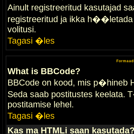
Ainult registreeritud kasutajad 
registreeritud ja ikka h��letada ei
volitusi.
Tagasi �les
Formaad
What is BBCode?
BBCode on kood, mis p�hineb HTM
Seda saab postitustes keelata. T
postitamise lehel.
Tagasi �les
Kas ma HTMLi saan kasutada