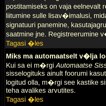
postitamiseks on vaja eelnevalt r
liitumine sulle lisav�imalusi, mid
signatuuri panemine, kasutajagr
saatmine jne. Registreerumine v�
Tagasi �les
Miks ma automaatselt v�lja l
Kui sa ei m�rgi
Automaatse Siss
sisselogituks ainult foorumi kasu
logitud olla, m�rgi see kastike s
teha avalikes arvutites.
Tagasi �les