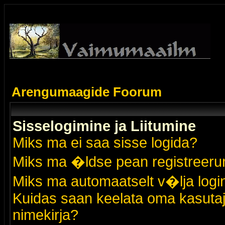
Arengumaagide Foorum
Sisselogimine ja Liitumine
Miks ma ei saa sisse logida?
Miks ma �ldse pean registreer
Miks ma automaatselt v�lja logi
Kuidas saan keelata oma kasutaja
nimekirja?