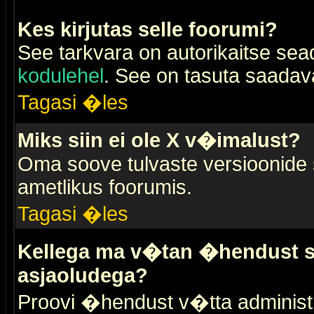
Kes kirjutas selle foorumi?
See tarkvara on autorikaitse sea
kodulehel
. See on tasuta saadaval
Tagasi �les
Miks siin ei ole X v�imalust?
Oma soove tulvaste versioonide
ametlikus foorumis.
Tagasi �les
Kellega ma v�tan �hendust se
asjaoludega?
Proovi �hendust v�tta administr