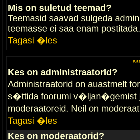
Mis on suletud teemad?
Teemasid saavad sulgeda adminis
teemasse ei saa enam postitada
Tagasi �les
Kas
Kes on administraatorid?
Administraatorid on auastmelt 
s�ttida foorumi v�ljan�gemist
moderaatoreid. Neil on moderaat
Tagasi �les
Kes on moderaatorid?