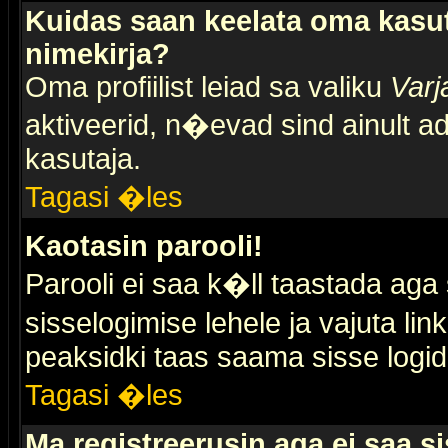
Kuidas saan keelata oma kasut
nimekirja?
Oma profiilist leiad sa valiku
Varj
aktiveerid, n�evad sind ainult ad
kasutaja.
Tagasi �les
Kaotasin parooli!
Parooli ei saa k�ll taastada aga
sisselogimise lehele ja vajuta lin
peaksidki taas saama sisse logid
Tagasi �les
Ma registreerusin aga ei saa si