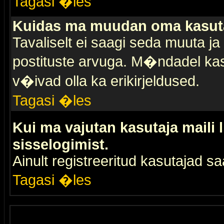
Tagasi �les
Kuidas ma muudan oma kasuta
Tavaliselt ei saagi seda muuta j
postituste arvuga. M�ndadel kas
v�ivad olla ka erikirjeldused.
Tagasi �les
Kui ma vajutan kasutaja maili 
sisselogimist.
Ainult registreeritud kasutajad 
Tagasi �les