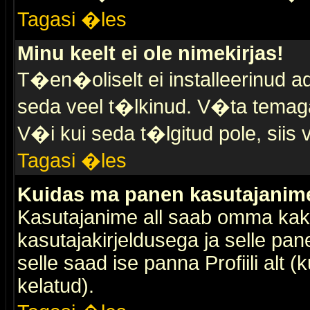
Tagasi �les
Minu keelt ei ole nimekirjas!
T�en�oliselt ei installeerinud ad
seda veel t�lkinud. V�ta temaga 
V�i kui seda t�lgitud pole, siis 
Tagasi �les
Kuidas ma panen kasutajanime 
Kasutajanime all saab omma kaks
kasutajakirjeldusega ja selle pan
selle saad ise panna Profiili alt 
kelatud).