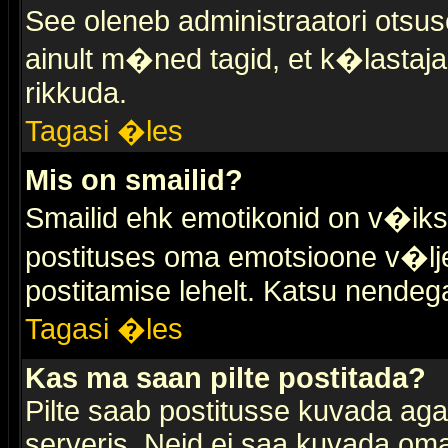
See oleneb administraatori otsuse
ainult m�ned tagid, et k�lastaja
rikkuda.
Tagasi �les
Mis on smailid?
Smailid ehk emotikonid on v�ikse
postituses oma emotsioone v�lje
postitamise lehelt. Katsu nendega 
Tagasi �les
Kas ma saan pilte postitada?
Pilte saab postitusse kuvada ag
serveris. Neid ei saa kuvada oma 