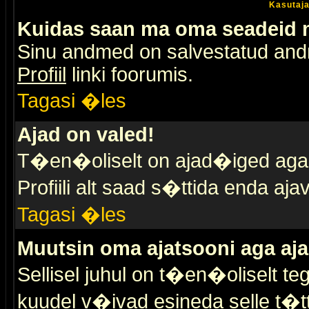
Kasutaja
Kuidas saan ma oma seadeid
Sinu andmed on salvestatud an
Profiil
linki foorumis.
Tagasi �les
Ajad on valed!
T�en�oliselt on ajad�iged aga s
Profiili alt saad s�ttida enda a
Tagasi �les
Muutsin oma ajatsooni aga aja
Sellisel juhul on t�en�oliselt t
kuudel v�ivad esineda selle t�t