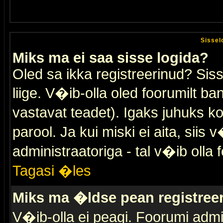
Sissel
Miks ma ei saa sisse logida?
Oled sa ikka registreerinud? Sis
liige. V�ib-olla oled foorumilt ban
vastavat teadet). Igaks juhuks ko
parool. Ja kui miski ei aita, sii
administraatoriga - tal v�ib olla 
Tagasi �les
Miks ma �ldse pean registre
V�ib-olla ei peagi. Foorumi admi