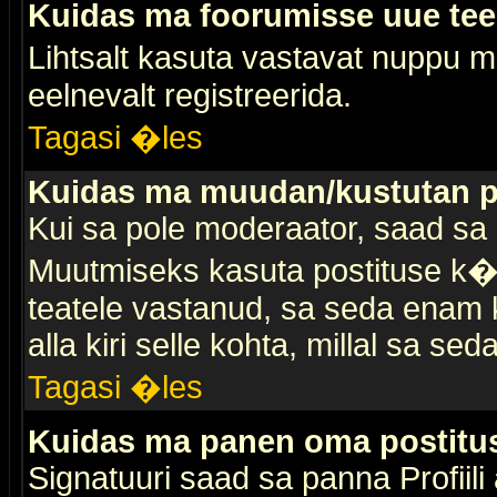
Kuidas ma foorumisse uue te
Lihtsalt kasuta vastavat nuppu mi
eelnevalt registreerida.
Tagasi �les
Kuidas ma muudan/kustutan p
Kui sa pole moderaator, saad sa 
Muutmiseks kasuta postituse k�r
teatele vastanud, sa seda enam k
alla kiri selle kohta, millal sa sed
Tagasi �les
Kuidas ma panen oma postitus
Signatuuri saad sa panna Profiili a