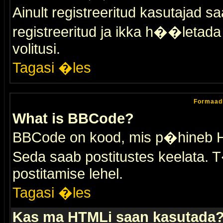
Ainult registreeritud kasutajad 
registreeritud ja ikka h��letada ei
volitusi.
Tagasi �les
Formaad
What is BBCode?
BBCode on kood, mis p�hineb HTM
Seda saab postitustes keelata. T
postitamise lehel.
Tagasi �les
Kas ma HTMLi saan kasutada