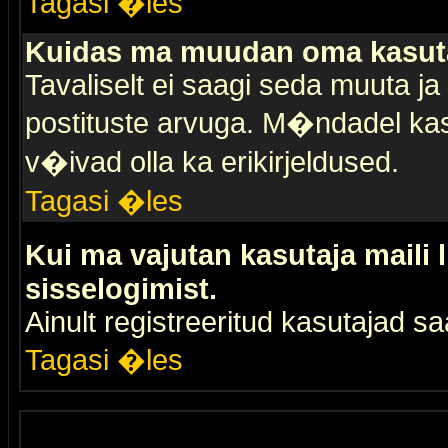
Tagasi �les
Kuidas ma muudan oma kasuta
Tavaliselt ei saagi seda muuta j
postituste arvuga. M�ndadel kas
v�ivad olla ka erikirjeldused.
Tagasi �les
Kui ma vajutan kasutaja maili 
sisselogimist.
Ainult registreeritud kasutajad 
Tagasi �les