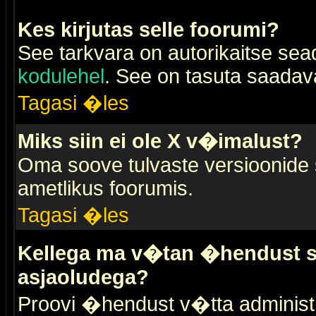
Kes kirjutas selle foorumi?
See tarkvara on autorikaitse sea
kodulehel
. See on tasuta saadaval
Tagasi �les
Miks siin ei ole X v�imalust?
Oma soove tulvaste versioonide
ametlikus foorumis.
Tagasi �les
Kellega ma v�tan �hendust se
asjaoludega?
Proovi �hendust v�tta administr