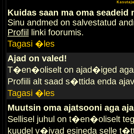
Kasutaja
Kuidas saan ma oma seadeid
Sinu andmed on salvestatud an
Profiil
linki foorumis.
Tagasi �les
Ajad on valed!
T�en�oliselt on ajad�iged aga s
Profiili alt saad s�ttida enda a
Tagasi �les
Muutsin oma ajatsooni aga aja
Sellisel juhul on t�en�oliselt t
kuudel v�ivad esineda selle t�t