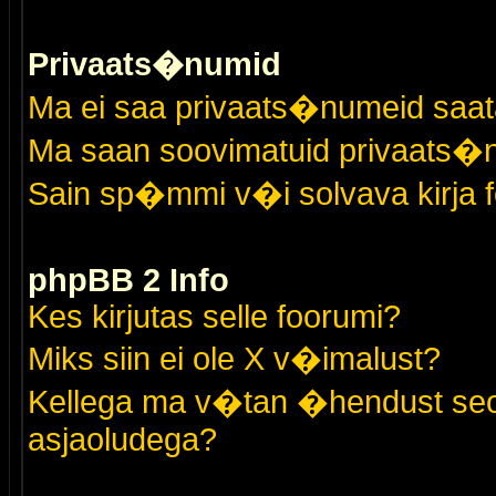
Privaats�numid
Ma ei saa privaats�numeid saat
Ma saan soovimatuid privaats�
Sain sp�mmi v�i solvava kirja 
phpBB 2 Info
Kes kirjutas selle foorumi?
Miks siin ei ole X v�imalust?
Kellega ma v�tan �hendust seo
asjaoludega?