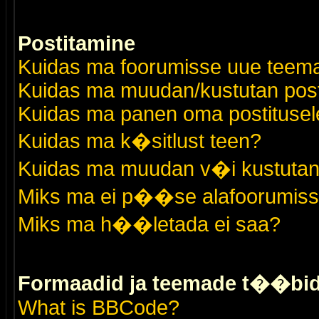
Postitamine
Kuidas ma foorumisse uue teem
Kuidas ma muudan/kustutan post
Kuidas ma panen oma postitusele
Kuidas ma k�sitlust teen?
Kuidas ma muudan v�i kustutan
Miks ma ei p��se alafoorumis
Miks ma h��letada ei saa?
Formaadid ja teemade t��bi
What is BBCode?