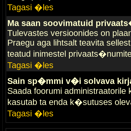
Tagasi �les
Ma saan soovimatuid privaat
Tulevastes versioonides on plaan
Praegu aga lihtsalt teavita selles
teatud inimestel privaats�numit
Tagasi �les
Sain sp�mmi v�i solvava kirj
Saada foorumi administraatorile k
kasutab ta enda k�sutuses olev
Tagasi �les