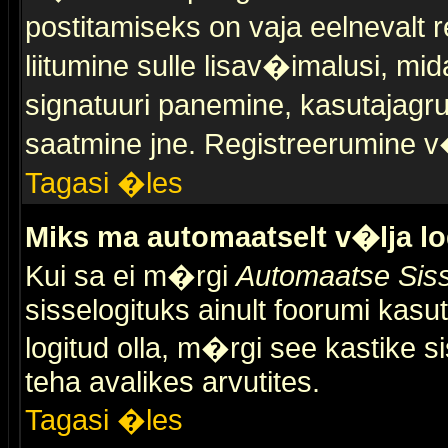
postitamiseks on vaja eelnevalt r
liitumine sulle lisav�imalusi, mid
signatuuri panemine, kasutajagr
saatmine jne. Registreerumine v�
Tagasi �les
Miks ma automaatselt v�lja l
Kui sa ei m�rgi
Automaatse Siss
sisselogituks ainult foorumi kasu
logitud olla, m�rgi see kastike s
teha avalikes arvutites.
Tagasi �les