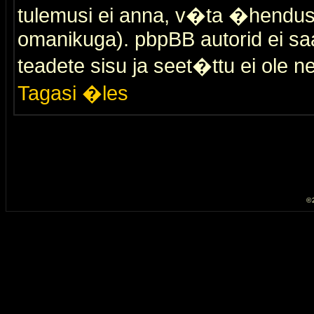
tulemusi ei anna, v�ta �hendus
omanikuga). pbpBB autorid ei saa
teadete sisu ja seet�ttu ei ole n
Tagasi �les
© 