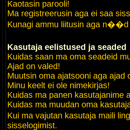
Kaotasin parooli!
Ma registreerusin aga ei saa siss
Kunagi ammu liitusin aga n��d 
Kasutaja eelistused ja seaded
Kuidas saan ma oma seadeid m
Ajad on valed!
Muutsin oma ajatsooni aga ajad o
Minu keelt ei ole nimekirjas!
Kuidas ma panen kasutajanime al
Kuidas ma muudan oma kasutajak
Kui ma vajutan kasutaja maili lin
sisselogimist.