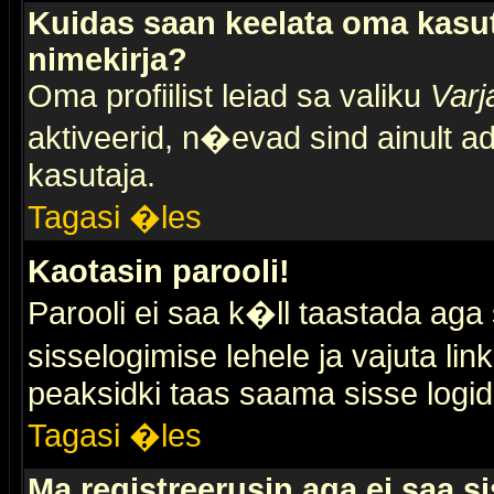
Kuidas saan keelata oma kasut
nimekirja?
Oma profiilist leiad sa valiku
Varj
aktiveerid, n�evad sind ainult ad
kasutaja.
Tagasi �les
Kaotasin parooli!
Parooli ei saa k�ll taastada aga
sisselogimise lehele ja vajuta lin
peaksidki taas saama sisse logid
Tagasi �les
Ma registreerusin aga ei saa si