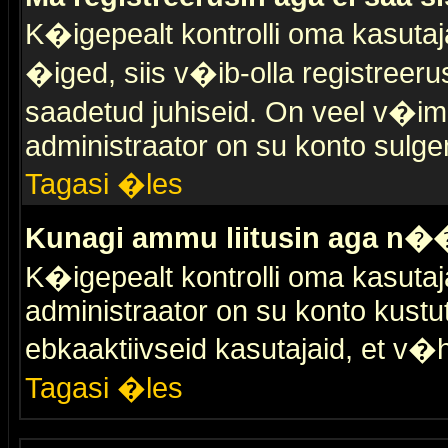
K�igepealt kontrolli oma kasutaja
�iged, siis v�ib-olla registreer
saadetud juhiseid. On veel v�ima
administraator on su konto sulge
Tagasi �les
Kunagi ammu liitusin aga n��
K�igepealt kontrolli oma kasutaj
administraator on su konto kustu
ebkaaktiivseid kasutajaid, et v
Tagasi �les