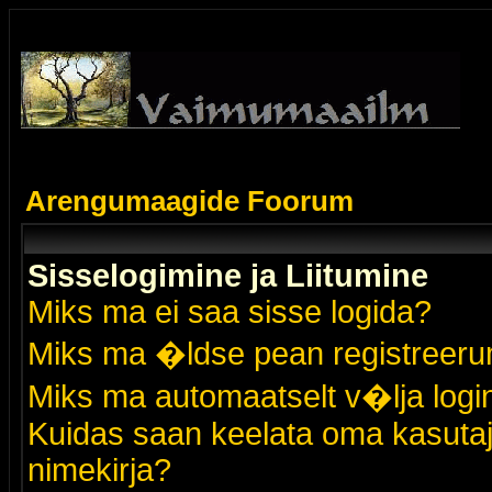
Arengumaagide Foorum
Sisselogimine ja Liitumine
Miks ma ei saa sisse logida?
Miks ma �ldse pean registreer
Miks ma automaatselt v�lja logi
Kuidas saan keelata oma kasutaja
nimekirja?