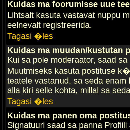
Kuidas ma foorumisse uue te
Lihtsalt kasuta vastavat nuppu mi
eelnevalt registreerida.
Tagasi �les
Kuidas ma muudan/kustutan p
Kui sa pole moderaator, saad sa 
Muutmiseks kasuta postituse k�r
teatele vastanud, sa seda enam k
alla kiri selle kohta, millal sa sed
Tagasi �les
Kuidas ma panen oma postitus
Signatuuri saad sa panna Profiili a