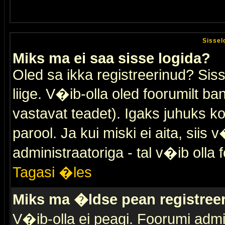
Sissel
Miks ma ei saa sisse logida?
Oled sa ikka registreerinud? Sis
liige. V�ib-olla oled foorumilt ban
vastavat teadet). Igaks juhuks ko
parool. Ja kui miski ei aita, sii
administraatoriga - tal v�ib olla 
Tagasi �les
Miks ma �ldse pean registre
V�ib-olla ei peagi. Foorumi admi