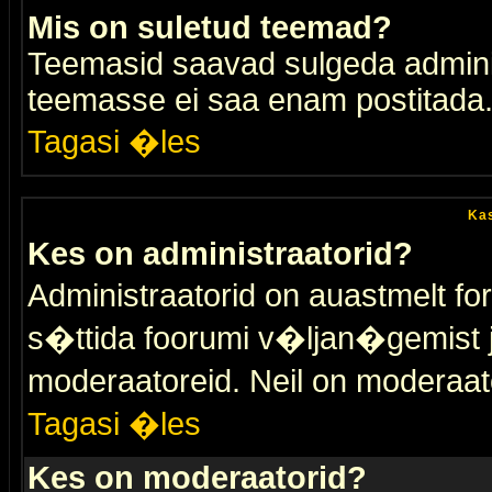
Mis on suletud teemad?
Teemasid saavad sulgeda adminis
teemasse ei saa enam postitada
Tagasi �les
Kas
Kes on administraatorid?
Administraatorid on auastmelt 
s�ttida foorumi v�ljan�gemist
moderaatoreid. Neil on moderaat
Tagasi �les
Kes on moderaatorid?