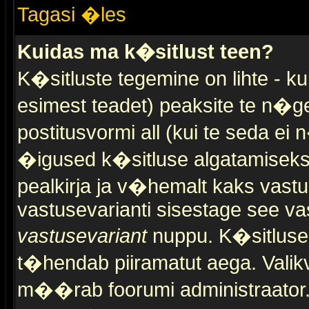
Tagasi �les
Kuidas ma k�sitlust teen?
K�sitluste tegemine on lihte - 
esimest teadet) peaksite te n�g
postitusvormi all (kui te seda ei 
�igused k�sitluse algatamiseks)
pealkirja ja v�hemalt kaks vast
vastusevarianti sisestage see va
vastusevariant
nuppu. K�sitlusel
t�hendab piiramatut aega. Valikva
m��rab foorumi administraator