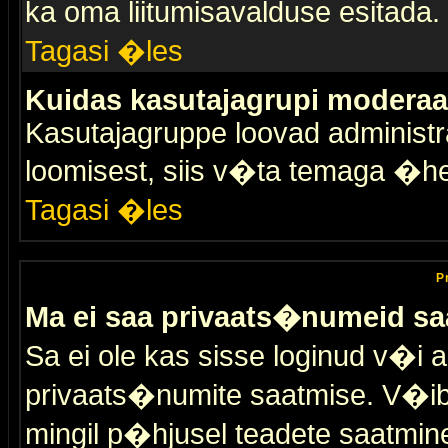
ka oma liitumisavalduse esitada.
Tagasi �les
Kuidas kasutajagrupi moderaa
Kasutajagruppe loovad administra
loomisest, siis v�ta temaga �h
Tagasi �les
P
Ma ei saa privaats�numeid sa
Sa ei ole kas sisse loginud v�i 
privaats�numite saatmise. V�ib ka
mingil p�hjusel teadete saatmin