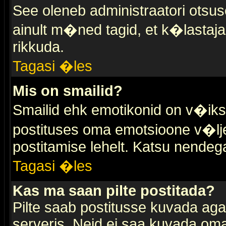
See oleneb administraatori otsuse
ainult m�ned tagid, et k�lastaja
rikkuda.
Tagasi �les
Mis on smailid?
Smailid ehk emotikonid on v�ikse
postituses oma emotsioone v�lje
postitamise lehelt. Katsu nendega 
Tagasi �les
Kas ma saan pilte postitada?
Pilte saab postitusse kuvada ag
serveris. Neid ei saa kuvada oma 