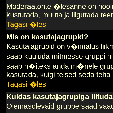
Moderaatorite �lesanne on hooli
kustutada, muuta ja liigutada tee
Tagasi �les
Mis on kasutajagrupid?
Kasutajagrupid on v�imalus liik
saab kuuluda mitmesse gruppi nin
saab n�iteks anda m�nele grup
kasutada, kuigi teised seda teha 
Tagasi �les
Kuidas kasutajagrupiga liitud
Olemasolevaid gruppe saad vaa