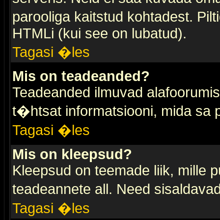
parooliga kaitstud kohtadest. Pi
HTMLi (kui see on lubatud).
Tagasi �les
Mis on teadeanded?
Teadeanded ilmuvad alafoorumis t
t�htsat informatsiooni, mida sa
Tagasi �les
Mis on kleepsud?
Kleepsud on teemade liik, mille 
teadeannete all. Need sisaldavad 
Tagasi �les