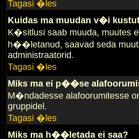
Tagasi �les
Kuidas ma muudan v�i kustut
K�sitlusi saab muuda, muutes esi
h��letanud, saavad seda muuta 
administraatorid.
Tagasi �les
Miks ma ei p��se alafoorumi
M�ndadesse alafoorumitesse on 
gruppidel.
Tagasi �les
Miks ma h��letada ei saa?