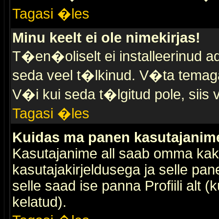
Tagasi �les
Minu keelt ei ole nimekirjas!
T�en�oliselt ei installeerinud ad
seda veel t�lkinud. V�ta temaga 
V�i kui seda t�lgitud pole, siis 
Tagasi �les
Kuidas ma panen kasutajanime 
Kasutajanime all saab omma kaks
kasutajakirjeldusega ja selle pan
selle saad ise panna Profiili alt 
kelatud).